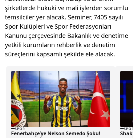
şirketlerde hukuki ve mali işlerden sorumlu
temsilciler yer alacak. Seminer, 7405 sayılı
Spor Kulüpleri ve Spor Federasyonları
Kanunu çerçevesinde Bakanlık ve denetime
yetkili kurumların rehberlik ve denetim
süreçlerini kapsamlı şekilde ele alacak.
SPOR
SPOR
Fenerbahçe’ye Nelson Semedo Şoku!
Shakhta