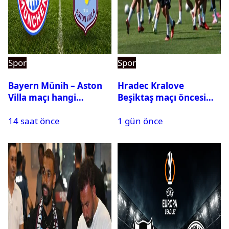
Spor
Spor
Bayern Münih – Aston
Hradec Kralove
Villa maçı hangi
Beşiktaş maçı öncesi
kanalda? Ne zaman,
kadrolar belli oldu! İşte
14 saat önce
1 gün önce
saat kaçta oynanacak?
Siyah-Beyazlıların 11’i