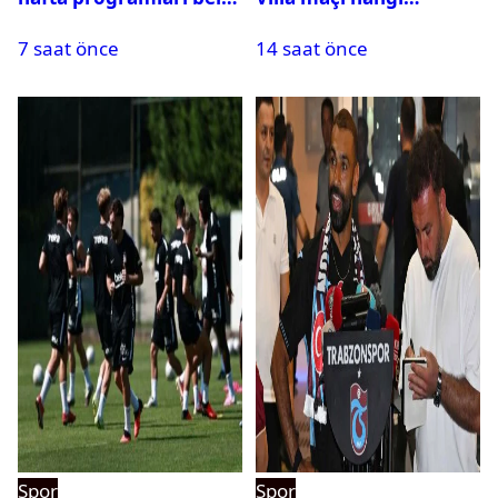
oldu
kanalda? Ne zaman,
7 saat önce
14 saat önce
saat kaçta oynanacak?
Spor
Spor