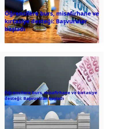
Öğrencilere burs, misafirhane ve
kırtasiye desteği: Başvurular
başladı
Öğrencilere burs, misafirhane ve kırtasiye
desteği: Başvurular başladı