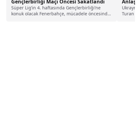
Gençlerbirliği Maçı Öncesi Sakatlandı
Anlaşm
Süper Lig’in 4. haftasında Gençlerbirliği’ne
Ukrayna 
konuk olacak Fenerbahçe, mücadele öncesinde
Turan il
önemli bir kayıpla karşı...
anlaştığ