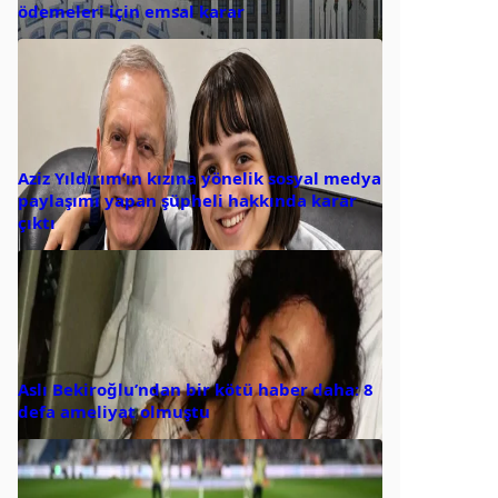
ödemeleri için emsal karar
Aziz Yıldırım’ın kızına yönelik sosyal medya
paylaşımı yapan şüpheli hakkında karar
çıktı
Aslı Bekiroğlu’ndan bir kötü haber daha: 8
defa ameliyat olmuştu