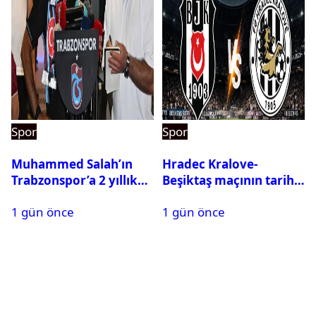
Spor
Spor
Muhammed Salah’ın
Hradec Kralove-
Trabzonspor’a 2 yıllık
Beşiktaş maçının tarihi
maliyeti belli oldu
ve saati açıklandı
1 gün önce
1 gün önce