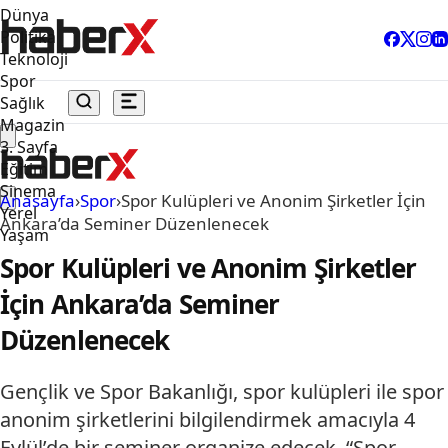
Dünya
Politika
Teknoloji
Spor
Sağlık
Magazin
3. Sayfa
Eğitim
Sinema
Anasayfa
›
Spor
›
Spor Kulüpleri ve Anonim Şirketler İçin
Yerel
Ankara’da Seminer Düzenlenecek
Yaşam
Spor Kulüpleri ve Anonim Şirketler
İçin Ankara’da Seminer
Düzenlenecek
Gençlik ve Spor Bakanlığı, spor kulüpleri ile spor
anonim şirketlerini bilgilendirmek amacıyla 4
Eylül’de bir seminer organize edecek. “Spor