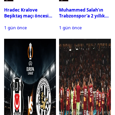
Hradec Kralove
Muhammed Salah’ın
Beşiktaş maçı öncesi
Trabzonspor’a 2 yıllık
kadrolar belli oldu! İşte
maliyeti belli oldu
1 gün önce
1 gün önce
Siyah-Beyazlıların 11’i