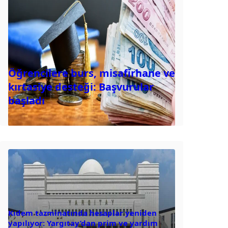
Öğrencilere burs, misafirhane ve
kırtasiye desteği: Başvurular
başladı
Kıdem tazminatında hesaplar yeniden
yapılıyor: Yargıtay’dan prim ve yardım