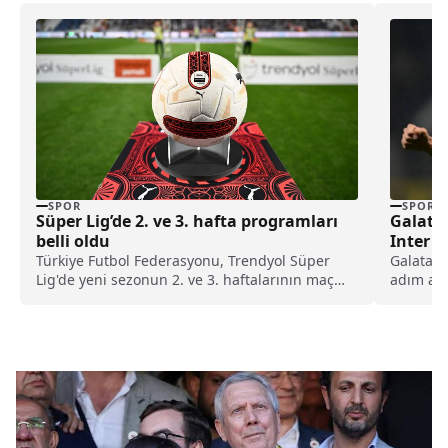
SPOR
SPOR
Süper Lig’de 2. ve 3. hafta programları
Galata
belli oldu
Inter i
Türkiye Futbol Federasyonu, Trendyol Süper
Galatasa
Lig'de yeni sezonun 2. ve 3. haftalarının maç
adım attı
programını duyurdu.
Hakan Ça