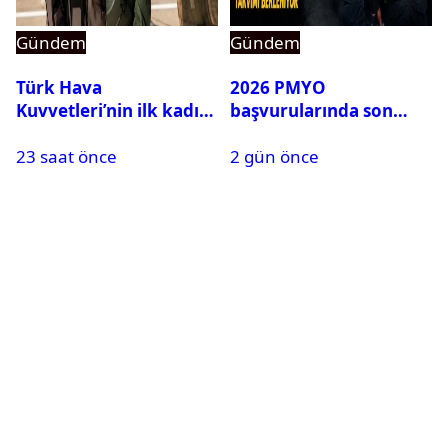
Gündem
Gündem
Türk Hava
2026 PMYO
Kuvvetleri’nin ilk kadın
başvurularında son
generali Özlem
durum ne?
23 saat önce
2 gün önce
Karapınar hakkında
dikkat çeken detay
ortaya çıktı