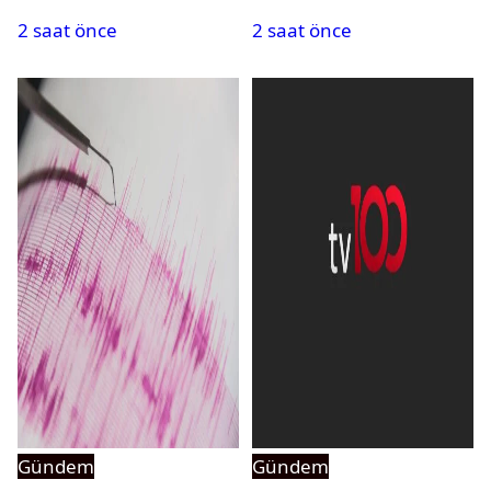
PMYO başvuruları açıldı
atandı: Kapatma davası
2 saat önce
2 saat önce
açıldı
Gündem
Gündem