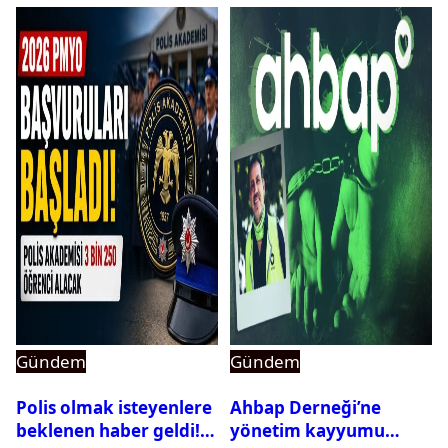
Gündem
Gündem
Polis olmak isteyenlere
Ahbap Derneği’ne
beklenen haber geldi!
yönetim kayyumu