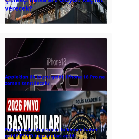
verecek?
Apple’dan ilk ipucu geldi: iPhone 18 Pro ne
zaman tanıtılacak?
Polis olmak isteyenlere beklenen haber
geldi! PMYO başvuruları açıldı