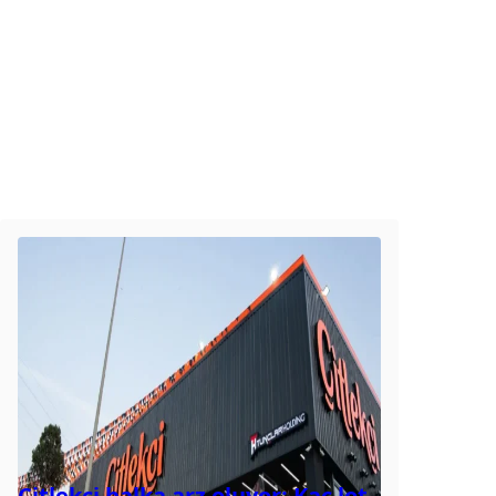
Çitlekçi halka arz oluyor: Kaç lot