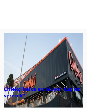
Çitlekçi halka arz oluyor: Kaç lot
verecek?