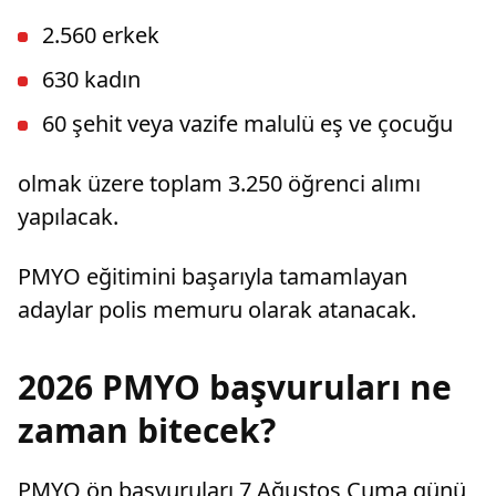
dava açtı.
2.560 erkek
630 kadın
60 şehit veya vazife malulü eş ve çocuğu
olmak üzere toplam 3.250 öğrenci alımı
yapılacak.
PMYO eğitimini başarıyla tamamlayan
adaylar polis memuru olarak atanacak.
2026 PMYO başvuruları ne
zaman bitecek?
PMYO ön başvuruları 7 Ağustos Cuma günü