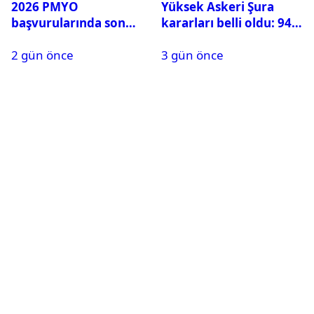
2026 PMYO
Yüksek Askeri Şura
başvurularında son
kararları belli oldu: 94
durum ne?
isim terfi etti
2 gün önce
3 gün önce