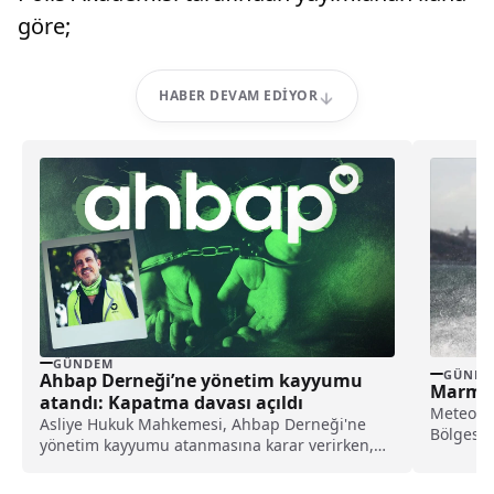
göre;
HABER DEVAM EDIYOR
GÜNDEM
GÜNDE
Ahbap Derneği’ne yönetim kayyumu
Marmar
atandı: Kapatma davası açıldı
Meteoro
Asliye Hukuk Mahkemesi, Ahbap Derneği'ne
Bölgesi'n
yönetim kayyumu atanmasına karar verirken,
beklendiğ
İstanbul Cumhuriyet Başsavcılığı ise, derneğin
kapatılması için Asliye Hukuk Mahkemesi'ne