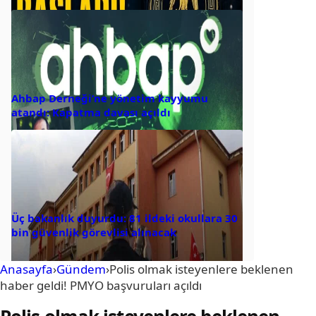
Ahbap Derneği’ne yönetim kayyumu
atandı: Kapatma davası açıldı
Üç bakanlık duyurdu: 81 ildeki okullara 30
bin güvenlik görevlisi alınacak
Anasayfa
›
Gündem
›
Polis olmak isteyenlere beklenen
haber geldi! PMYO başvuruları açıldı