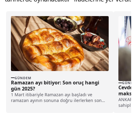
GÜNDEM
Ramazan ayı bitiyor: Son oruç hangi
GÜNDE
Cevdet
gün 2025?
maksat
1 Mart itibariyle Ramazan ayı başladı ve
ANKARA (
ramazan ayının sonuna doğru ilerlerken son
sahipliğ
orucun...
paydaşlar