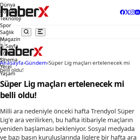
Dünya
Politika
Teknoloji
Spor
Sağlık
Magazin
3. Sayfa
Eğitim
Sinema
Anasayfa
›
Gündem
›
Süper Lig maçları ertelenecek mi
Yerel
belli oldu!
Yaşam
Süper Lig maçları ertelenecek mi
belli oldu!
Milli ara nedeniyle önceki hafta Trendyol Süper
Lig'e ara verilirken, bu hafta itibariyle maçların
yeniden başlaması bekleniyor. Sosyal medyada
ve bazı basın kuruluşlarında liglere bir hafta ara