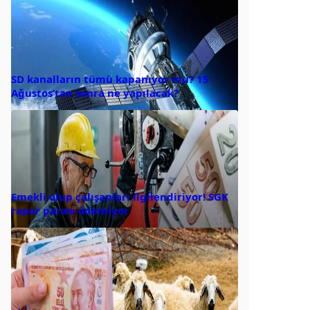
SD kanalların tümü kapanıyor mu? 15
Ağustos’tan sonra ne yapılacak?
Emekli olup çalışanları ilgilendiriyor! SGK
rapor parası ödemiyor