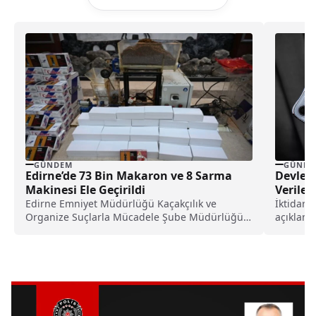
GÜNDEM
GÜNDE
Edirne’de 73 Bin Makaron ve 8 Sarma
Devlet 
Makinesi Ele Geçirildi
Verilec
Heyecan
Edirne Emniyet Müdürlüğü Kaçakçılık ve
İktidar,
Organize Suçlarla Mücadele Şube Müdürlüğü
Modell
açıklama
ekipleri, şehirdeki bir kaçakçılık...
verilece
yükselme