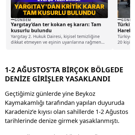
GÜNDEM
GÜNDE
Yargıtay’dan ter kokan eş kararı: Tam
Türkiye
kusurlu bulundu
Hareke
Yargıtay 2. Hukuk Dairesi, kişisel temizliğine
Türkiye'
dikkat etmeyen ve eşinin uyarılarına rağmen
20 kişil
duş almayarak sürekli ter kokan kocayı tam
sivilleri
kusurlu buldu. Bu kapsamda çiftin
boşanmasına karar verilirken, kocanın 360 bin
lira tazminat ödemesine karar verildi.
1-2 AĞUSTOS’TA BİRÇOK BÖLGEDE
DENİZE GİRİŞLER YASAKLANDI
Geçtiğimiz günlerde yine Beykoz
Kaymakamlığı tarafından yapılan duyuruda
Karadeniz’e kıyısı olan sahillerde 1-2 Ağustos
tarihlerinde denize girmek yasaklanmıştı.