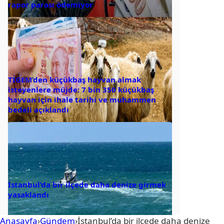
rapor parası ödemiyor
TİGEM’den küçükbaş hayvan almak
isteyenlere müjde: 7 bin 350 küçükbaş
hayvan için ihale tarihi ve muhammen
bedeli açıklandı
İstanbul’da bir ilçede daha denize girmek
yasaklandı
Anasayfa
›
Gündem
›
İstanbul’da bir ilçede daha denize