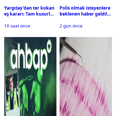
Yargıtay’dan ter kokan
Polis olmak isteyenlere
eş kararı: Tam kusurlu
beklenen haber geldi!
bulundu
PMYO başvuruları açıldı
10 saat önce
2 gün önce