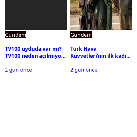
Gündem
Gündem
TV100 uyduda var mı?
Türk Hava
TV100 neden açılmıyor?
Kuvvetleri’nin ilk kadın
generali Özlem
2 gün önce
2 gün önce
Karapınar hakkında
dikkat çeken detay
ortaya çıktı