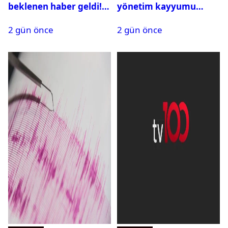
beklenen haber geldi!
yönetim kayyumu
PMYO başvuruları açıldı
atandı: Kapatma davası
2 gün önce
2 gün önce
açıldı