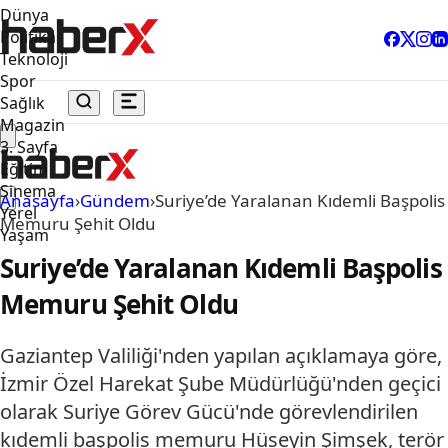
Dünya
Politika
Teknoloji
Spor
Sağlık
Magazin
3. Sayfa
Eğitim
Sinema
Anasayfa
›
Gündem
›
Suriye’de Yaralanan Kıdemli Başpolis
Yerel
Memuru Şehit Oldu
Yaşam
Suriye’de Yaralanan Kıdemli Başpolis
Memuru Şehit Oldu
Gaziantep Valiliği'nden yapılan açıklamaya göre,
İzmir Özel Harekat Şube Müdürlüğü'nden geçici
olarak Suriye Görev Gücü'nde görevlendirilen
kıdemli başpolis memuru Hüseyin Şimşek, terör