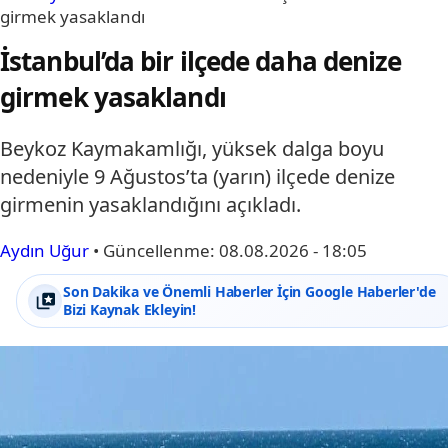
girmek yasaklandı
İstanbul’da bir ilçede daha denize
girmek yasaklandı
Beykoz Kaymakamlığı, yüksek dalga boyu
nedeniyle 9 Ağustos’ta (yarın) ilçede denize
girmenin yasaklandığını açıkladı.
Aydın Uğur
•
Güncellenme:
08.08.2026 - 18:05
Son Dakika ve Önemli Haberler İçin Google Haberler'de
Bizi Kaynak Ekleyin!