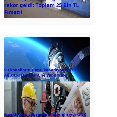
rekor geldi: Toplam 25 Bin TL
Fırsatı!
SD kanalların tümü kapanıyor mu? 15
Ağustos’tan sonra ne yapılacak?
Emekli olup çalışanları ilgilendiriyor! SGK