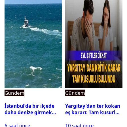
Gündem
Gündem
İstanbul’da bir ilçede
Yargıtay’dan ter kokan
daha denize girmek
eş kararı: Tam kusurlu
yasaklandı
bulundu
6 saat önce
10 saat önce