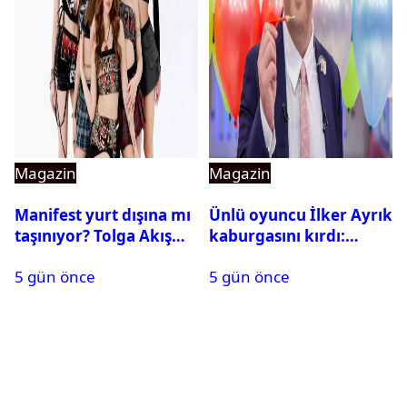
Magazin
Magazin
Manifest yurt dışına mı
Ünlü oyuncu İlker Ayrık
taşınıyor? Tolga Akış
kaburgasını kırdı:
son noktayı koydu
Sağlık durumu nasıl?
5 gün önce
5 gün önce