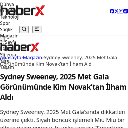
Dünya
Politika
Teknoloji
Spor
Sağlık
Magazin
3. Sayfa
Eğitim
Sinema
Anasayfa
›
Magazin
›
Sydney Sweeney, 2025 Met Gala
Yerel
Görünümünde Kim Novak’tan İlham Aldı
Yaşam
Sydney Sweeney, 2025 Met Gala
Görünümünde Kim Novak’tan İlham
Aldı
Sydney Sweeney, 2025 Met Gala'sında dikkatleri
üzerine çekti. Siyah boncuk işlemeli Miu Miu bir
elbise giyen oyuncu, bu yılın teması “Superfine: