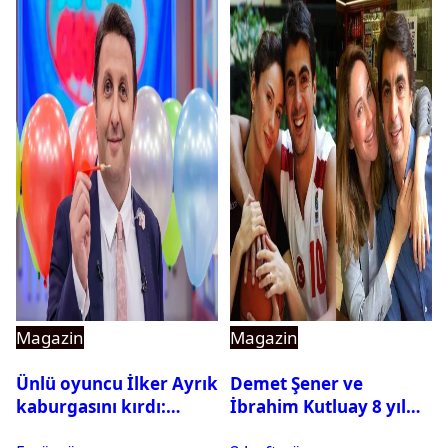
Magazin
Magazin
Ünlü oyuncu İlker Ayrık
Demet Şener ve
kaburgasını kırdı:
İbrahim Kutluay 8 yıl
Sağlık durumu nasıl?
sonra bir araya geldi: