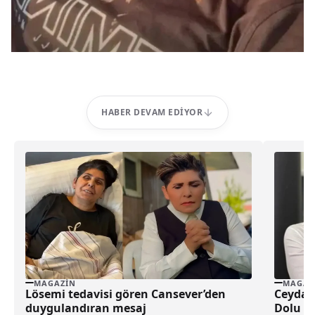
HABER DEVAM EDIYOR
MAGAZIN
MAGAZ
Lösemi tedavisi gören Cansever’den
Ceyda 
duygulandıran mesaj
Dolu Sö