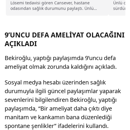
Lösemi tedavisi gören Cansever, hastane
Ünlü oyu
odasından sağlık durumunu paylaştı. Ünlü
sürdürdü
sanatçı, yoğun tedavi sürecini anlatarak
2023...
sevenlerinden dua istedi.
9’UNCU DEFA AMELİYAT OLACAĞINI
AÇIKLADI
Bekiroğlu, yaptığı paylaşımda 9’uncu defa
ameliyat olmak zorunda kaldığını açıkladı.
Sosyal medya hesabı üzerinden sağlık
durumuyla ilgili güncel paylaşımlar yaparak
sevenlerini bilgilendiren Bekiroğlu, yaptığı
paylaşımda, “Bir ameliyat daha çıktı diye
manitam ve kankamın bana düzenlediği
spontane şenlikler” ifadelerini kullandı.