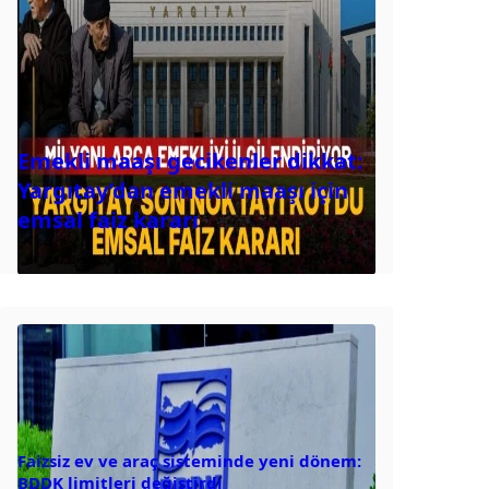
Emekli maaşı gecikenler dikkat:
Yargıtay’dan emekli maaşı için
emsal faiz kararı
Faizsiz ev ve araç sisteminde yeni dönem:
BDDK limitleri değiştirdi