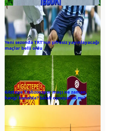
Yeni sezonda TRT’nin şifresiz yayınlayacağı
maçlar belli oldu
Göztepe Trabzonspor maçı ne zaman,
hangi kanalda? Salah oynayacak mı?