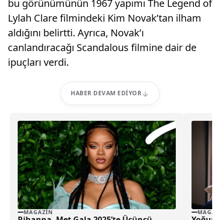
bu görünümünün 1967 yapımı The Legend of
Lylah Clare filmindeki Kim Novak’tan ilham
aldığını belirtti. Ayrıca, Novak’ı
canlandıracağı Scandalous filmine dair de
ipuçları verdi.
HABER DEVAM EDIYOR
MAGAZIN
MAGAZ
Rihanna, Met Gala 2025’te Üçüncü
Yoğun 