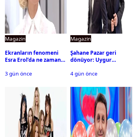
Magazin
Magazin
Ekranların fenomeni
Şahane Pazar geri
Esra Erol’da ne zaman
dönüyor: Uygur
başlıyor?
kardeşlerden beklenen
3 gün önce
4 gün önce
açıklama geldi