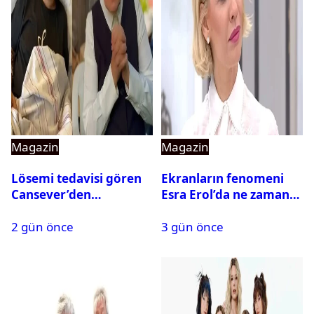
Magazin
Magazin
Lösemi tedavisi gören
Ekranların fenomeni
Cansever’den
Esra Erol’da ne zaman
duygulandıran mesaj
başlıyor?
2 gün önce
3 gün önce