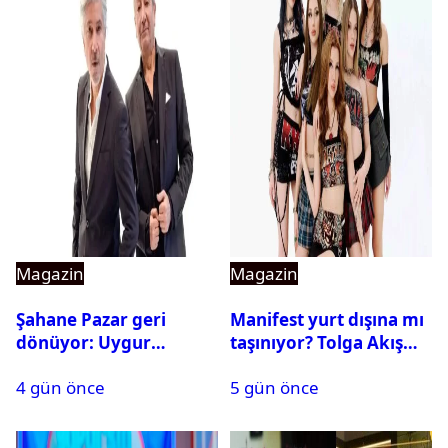
Magazin
Magazin
Şahane Pazar geri
Manifest yurt dışına mı
dönüyor: Uygur
taşınıyor? Tolga Akış
kardeşlerden beklenen
son noktayı koydu
4 gün önce
5 gün önce
açıklama geldi