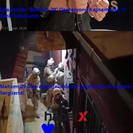
İstanbul’da “Mahzen-29” Operasyonu Kapsamında 15
Zanlı Tutuklandı
21 Nisan 2024
Mahzen-29 Operasyonlarında Ele Geçirilenler Emniyette
Sergilendi
19 Nisan 2024