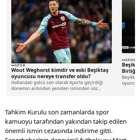
SPOR
Beşikta
SPOR
Wout Weghorst kimdir ve eski Beşiktaş
Birliği
oyuncusu nereye transfer oldu?
Beşiktaş
Hollandalı golcü son olarak Ajax'ta geçirdiği
oyuncuya
dönemin ardından yeniden isminden söz
gerçekleş
ettirecek transfere imza attı. Modern futbolun
dijital i
en dikkat çeken pivot santraforlarından birisi
Wout Weghorst yeni takımına transfer oldu.
Tahkim Kurulu son zamanlarda spor
kamuoyu tarafından yakından takip edilen
önemli ismin cezasında indirime gitti.