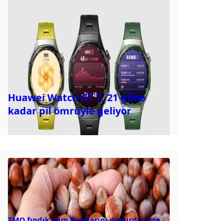
Huawei Watch GT 7, 21 güne
kadar pil ömrüyle geliyor
TMO fındık alım fiyatlarını duyurdu: İşte