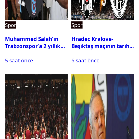
Spor
Spor
Muhammed Salah’ın
Hradec Kralove-
Trabzonspor’a 2 yıllık
Beşiktaş maçının tarihi
maliyeti belli oldu
ve saati açıklandı
5 saat önce
6 saat önce