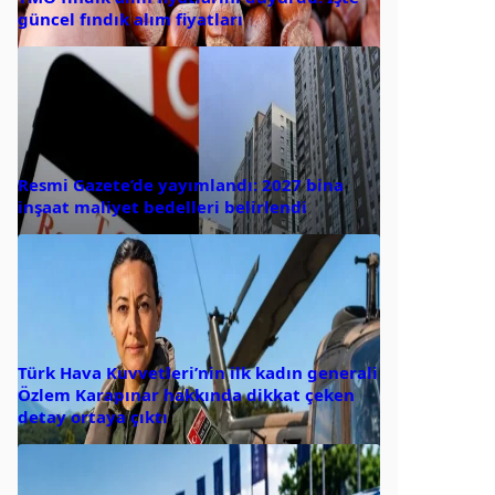
güncel fındık alım fiyatları
Resmi Gazete’de yayımlandı: 2027 bina
inşaat maliyet bedelleri belirlendi
Türk Hava Kuvvetleri’nin ilk kadın generali
Özlem Karapınar hakkında dikkat çeken
detay ortaya çıktı