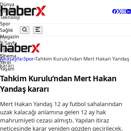
Dünya
Politika
Teknoloji
Spor
Sağlık
Magazin
3. Sayfa
Eğitim
Sinema
Anasayfa
›
Spor
›
Tahkim Kurulu’ndan Mert Hakan Yandaş
Yerel
kararı
Yaşam
Tahkim Kurulu’ndan Mert Hakan
Yandaş kararı
Mert Hakan Yandaş 12 ay futbol sahalarından
uzak kalacağı anlamına gelen 12 ay hak
mahrumiyeti cezası almıştı. Yapılan itiraz
neticesinde karar yeniden gözden geçirilecek.