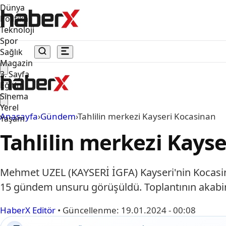
Dünya
Politika
Teknoloji
Spor
Sağlık
Magazin
3. Sayfa
Eğitim
Sinema
Yerel
Anasayfa
›
Gündem
›
Tahlilin merkezi Kayseri Kocasinan
Yaşam
Tahlilin merkezi Kays
Mehmet UZEL (KAYSERİ İGFA) Kayseri'nin Kocasina
15 gündem unsuru görüşüldü. Toplantının akabinde
HaberX Editör
•
Güncellenme:
19.01.2024 - 00:08