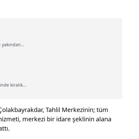
 yakından...
de kiralık...
r Çolakbayrakdar, Tahlil Merkezinin; tüm
 hizmeti, merkezi bir idare şeklinin alana
ttı.