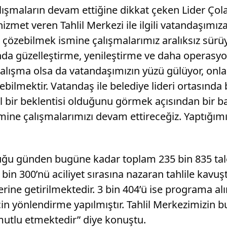
lışmaların devam ettiğine dikkat çeken Lider Çol
met veren Tahlil Merkezi ile ilgili vatandaşımıza
 çözebilmek ismine çalışmalarımız aralıksız sürüy
da güzelleştirme, yenileştirme ve daha operasy
 çalışma olsa da vatandaşımızın yüzü gülüyor, onlar
ebilmektir. Vatandaş ile belediye lideri ortasında 
ıl bir beklentisi olduğunu görmek açısından bir b
ne çalışmalarımızı devam ettireceğiz. Yaptığımız
ğu günden bugüne kadar toplam 235 bin 835 talep 
 bin 300’nü aciliyet sırasına nazaran tahlile kavuş
erine getirilmektedir. 3 bin 404’ü ise programa al
çin yönlendirme yapılmıştır. Tahlil Merkezimizin 
 mutlu etmektedir” diye konuştu.