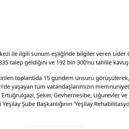
ezi ile ilgili sunum eşliğinde bilgiler veren Lide
835 talep geldiğini ve 192 bin 300’nü tahlile kavu
irilen toplantıda 15 gündem unsuru görüşülerek, 
ri’de yaşayan tüm vatandaşlarımızın memnuniyeti
 Ertuğrulgazi, Şeker, Gevhernesibe, Uğurevler ve 
 Yeşilay Şube Başkanlığının ‘Yeşilay Rehabilitasyo