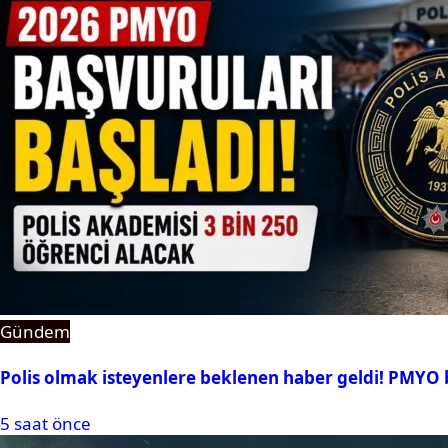
Gündem
Polis olmak isteyenlere beklenen haber geldi! PMYO b
5 saat önce