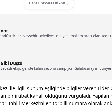
HABER DEVAM EDIYOR
 not
ndüstriciler, Nevşehir Belediyesi’nin yeni makam aracı olan Togg’u
 Gibi Düştü!
h-Beyazlı ekip, geride kalan sezonu şampiyon Galatasaray'ın bünyesin
ezi ile ilgili sunum eşliğinde bilgiler veren Lide
aran bir irtibat kanalı olduğunu vurguladı. Yapılan
, Tahlil Merkezi’ni en torpilli numara olarak anla