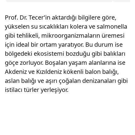
Rotherham United formasını terleten İngiliz
vatandaş
stoper Zak Jules’u transfer ettiğini açıkladı.
Prof. Dr. Tecer’in aktardığı bilgilere göre,
yükselen su sıcaklıkları kolera ve salmonella
gibi tehlikeli, mikroorganizmaların üremesi
için ideal bir ortam yaratıyor. Bu durum ise
bölgedeki ekosistemi bozduğu gibi balıkları
göçe zorluyor. Boşalan yaşam alanlarına ise
Akdeniz ve Kızıldeniz kökenli balon balığı,
aslan balığı ve aşırı çoğalan denizanaları gibi
istilacı türler yerleşiyor.