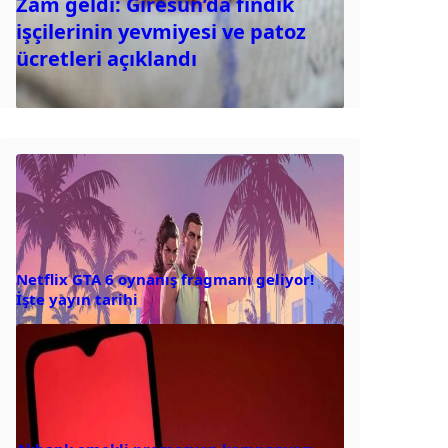
Zam geldi: Giresun’da fındık
işçilerinin yevmiyesi ve patoz
ücretleri açıklandı
Netflix GTA 6 oynanış fragmanı geliyor!
İşte yayın tarihi