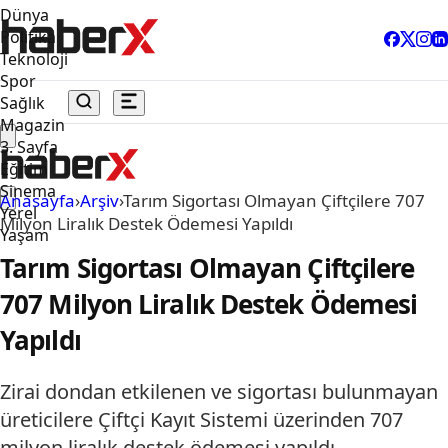
Dünya
Politika
Teknoloji
Spor
Sağlık
Magazin
3. Sayfa
Eğitim
Sinema
Anasayfa
›
Arşiv
›
Tarım Sigortası Olmayan Çiftçilere 707
Yerel
Milyon Liralık Destek Ödemesi Yapıldı
Yaşam
Tarım Sigortası Olmayan Çiftçilere
707 Milyon Liralık Destek Ödemesi
Yapıldı
Zirai dondan etkilenen ve sigortası bulunmayan
üreticilere Çiftçi Kayıt Sistemi üzerinden 707
milyon liralık destek ödemesi yapıldı.