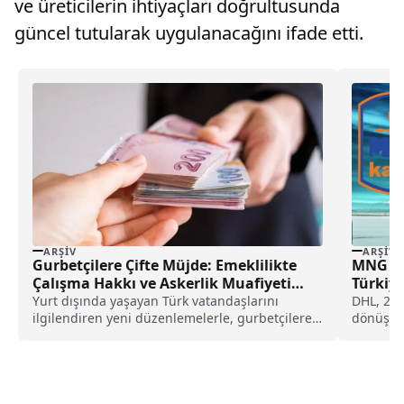
ve üreticilerin ihtiyaçları doğrultusunda
güncel tutularak uygulanacağını ifade etti.
ARŞIV
ARŞIV
Gurbetçilere Çifte Müjde: Emeklilikte
MNG Ka
Çalışma Hakkı ve Askerlik Muafiyeti
Türkiye
Geliyor
Yurt dışında yaşayan Türk vatandaşlarını
DHL, 202
ilgilendiren yeni düzenlemelerle, gurbetçilere
dönüşüm 
hem emeklilikte çalışma hakkı hem de askerlik
faaliyet
muafiyeti imkânı getirilmesi planlanıyor.