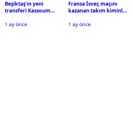
Beşiktaş’ın yeni
Fransa İsveç maçını
transferi Kassoum
kazanan takım kiminle
Ouattara saat kaçta
eşleşecek? Son 16
1 ay önce
1 ay önce
gelecek? Resmi
turundaki rakip belli
açıklama geldi
oldu