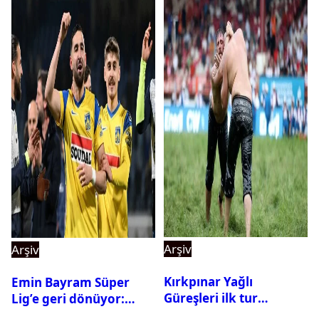
Arşiv
Arşiv
Kırkpınar Yağlı
Emin Bayram Süper
Güreşleri ilk tur
Lig’e geri dönüyor:
sonuçları açıklandı! İşte
Galatasaray onay verdi