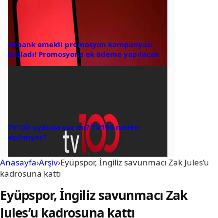
Akbank emekli promosyon kampanyası
başladı! Promosyona ek ödeme yapılacak
TV100 uyduda var mı? TV100 neden
açılmıyor?
Anasayfa
›
Arşiv
›
Eyüpspor, İngiliz savunmacı Zak Jules’u
kadrosuna kattı
Eyüpspor, İngiliz savunmacı Zak
Jules’u kadrosuna kattı