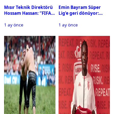
Mısır Teknik Direktörü
Emin Bayram Süper
Hossam Hassan: ‘’FIFA,
Lig’e geri dönüyor:
Messi’nin elenmesini
Galatasaray onay verdi
1 ay önce
1 ay önce
istemiyor’’