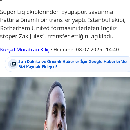
Süper Lig ekiplerinden Eyüpspor, savunma
hattına önemli bir transfer yaptı. İstanbul ekibi,
Rotherham United formasını terleten İngiliz
stoper Zak Jules’u transfer ettiğini açıkladı.
Kürşat Muratcan Kılıç
•
Eklenme:
08.07.2026 - 14:40
Son Dakika ve Önemli Haberler İçin Google Haberler'de
Bizi Kaynak Ekleyin!