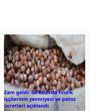
Zam geldi: Giresun’da fındık
işçilerinin yevmiyesi ve patoz
ücretleri açıklandı