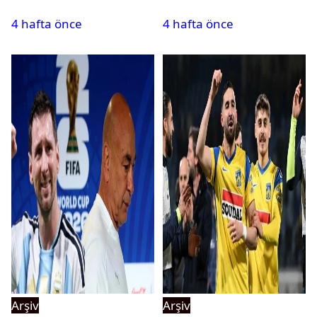
tehlikeyi işaret etti
kadrosuna kattı
4 hafta önce
4 hafta önce
Arşiv
Arşiv