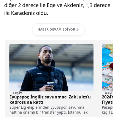
diğer 2 derece ile Ege ve Akdeniz, 1,3 derece
ile Karadeniz oldu.
HABER DEVAM EDIYOR
ARŞIV
ARŞIV
Eyüpspor, İngiliz savunmacı Zak Jules’u
2024’te
kadrosuna kattı
Fiyatla
Süper Lig ekiplerinden Eyüpspor, savunma
Pasaport
hattına önemli bir transfer yaptı. İstanbul ekibi,
kaç TL 