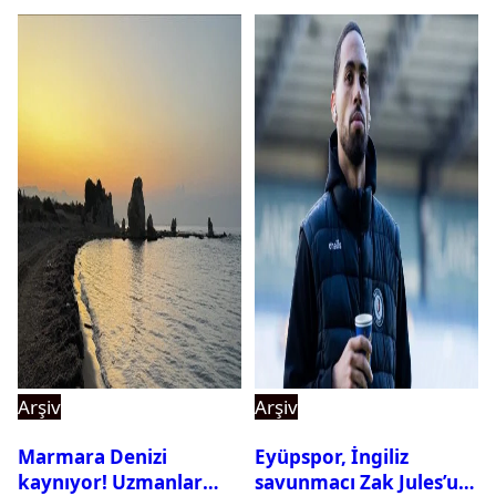
Arşiv
Arşiv
Marmara Denizi
Eyüpspor, İngiliz
kaynıyor! Uzmanlar
savunmacı Zak Jules’u