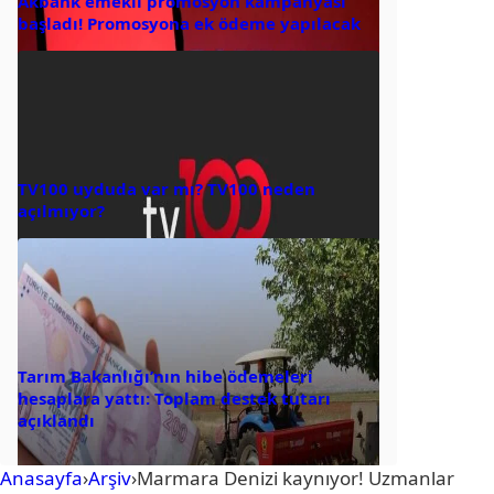
Akbank emekli promosyon kampanyası
başladı! Promosyona ek ödeme yapılacak
TV100 uyduda var mı? TV100 neden
açılmıyor?
Tarım Bakanlığı’nın hibe ödemeleri
hesaplara yattı: Toplam destek tutarı
açıklandı
Anasayfa
›
Arşiv
›
Marmara Denizi kaynıyor! Uzmanlar