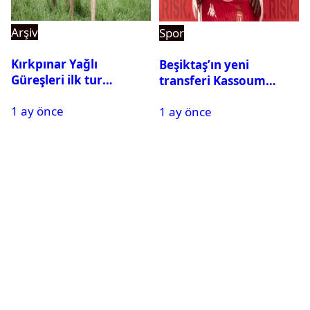
Arşiv
Spor
Kırkpınar Yağlı
Beşiktaş’ın yeni
Güreşleri ilk tur
transferi Kassoum
sonuçları açıklandı! İşte
Ouattara saat kaçta
1 ay önce
2. tura geçen
1 ay önce
gelecek? Resmi
pehlivanlar
açıklama geldi