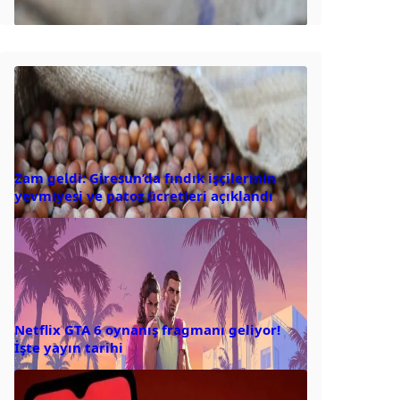
Zam geldi: Giresun’da fındık işçilerinin
yevmiyesi ve patoz ücretleri açıklandı
Netflix GTA 6 oynanış fragmanı geliyor!
İşte yayın tarihi