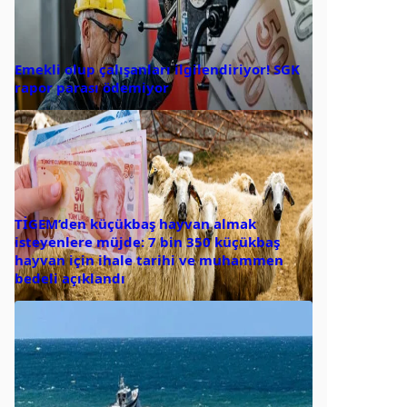
Emekli olup çalışanları ilgilendiriyor! SGK
rapor parası ödemiyor
TİGEM’den küçükbaş hayvan almak
isteyenlere müjde: 7 bin 350 küçükbaş
hayvan için ihale tarihi ve muhammen
bedeli açıklandı