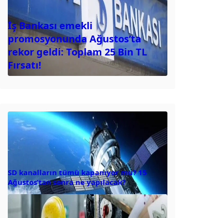
İş Bankası emekli
promosyonunda Ağustos’ta
rekor geldi: Toplam 25 Bin TL
Fırsatı!
SD kanalların tümü kapanıyor mu? 15
Ağustos’tan sonra ne yapılacak?