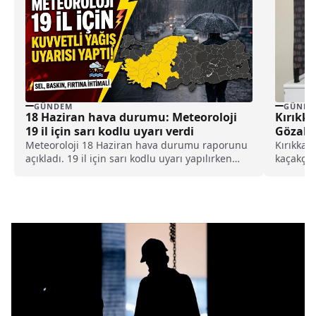
GÜNDEM
GÜNDE
18 Haziran hava durumu: Meteoroloji
Kırıkka
19 il için sarı kodlu uyarı verdi
Gözaltı
Meteoroloji 18 Haziran hava durumu raporunu
Kırıkkale
açıkladı. 19 il için sarı kodlu uyarı yapılırken
kaçakçıl
kuvvetli sağanak yağış beklenen bölgeler belli
yakaland
oldu.