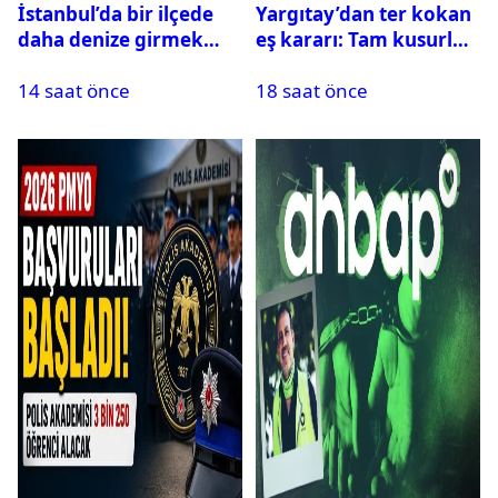
İstanbul’da bir ilçede
Yargıtay’dan ter kokan
daha denize girmek
eş kararı: Tam kusurlu
yasaklandı
bulundu
14 saat önce
18 saat önce