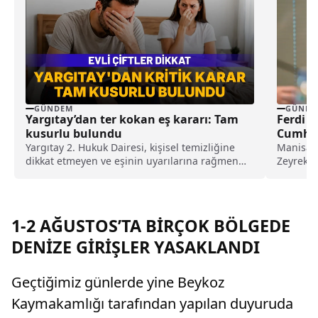
GÜNDEM
GÜNDE
Yargıtay’dan ter kokan eş kararı: Tam
Ferdi Z
kusurlu bulundu
Cumhur
Yargıtay 2. Hukuk Dairesi, kişisel temizliğine
Manisa B
dikkat etmeyen ve eşinin uyarılarına rağmen
Zeyrek’i
duş almayarak sürekli ter kokan kocayı tam
kamuoyun
kusurlu buldu. Bu kapsamda çiftin
iddiaları
boşanmasına karar verilirken, kocanın 360 bin
lira tazminat ödemesine karar verildi.
1-2 AĞUSTOS’TA BİRÇOK BÖLGEDE
DENİZE GİRİŞLER YASAKLANDI
Geçtiğimiz günlerde yine Beykoz
Kaymakamlığı tarafından yapılan duyuruda