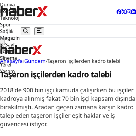
Dünya
Politika
Teknoloji
Spor
Sağlık
Magazin
3. Sayfa
Eğitim
Sinema
Anasayfa
›
Gündem
›
Taşeron işçilerden kadro talebi
Yerel
Yaşam
Taşeron işçilerden kadro talebi
2018'de 900 bin işçi kamuda çalışırken bu işçiler
kadroya alınmış fakat 70 bin işçi kapsam dışında
bırakılmıştı. Aradan geçen zamana karşın kadro
talep eden taşeron işçiler eşit haklar ve iş
güvencesi istiyor.