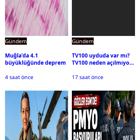
Gündem
Gündem
Muğla’da 4.1
TV100 uyduda var mı?
büyüklüğünde deprem
TV100 neden açılmıyor?
4 saat önce
17 saat önce