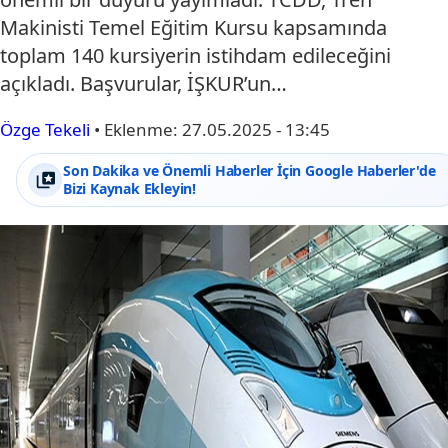
Makinisti Temel Eğitim Kursu kapsamında
toplam 140 kursiyerin istihdam edileceğini
açıkladı. Başvurular, İŞKUR’un…
Özge Tekeli
•
Eklenme:
27.05.2025 - 13:45
Son Dakika ve Önemli Haberler İçin Google Haberler'de
Bizi Kaynak Ekleyin!