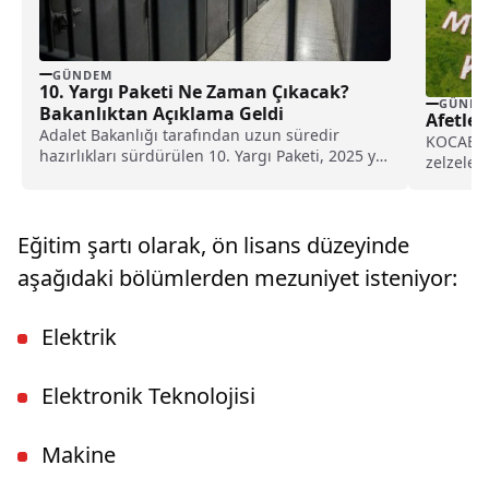
GÜNDEM
10. Yargı Paketi Ne Zaman Çıkacak?
GÜNDE
Bakanlıktan Açıklama Geldi
Afetler
Adalet Bakanlığı tarafından uzun süredir
KOCAELİ 
hazırlıkları sürdürülen 10. Yargı Paketi, 2025 yılı
zelzeles
yaz döneminde...
geçen...
Eğitim şartı olarak, ön lisans düzeyinde
aşağıdaki bölümlerden mezuniyet isteniyor:
Elektrik
Elektronik Teknolojisi
Makine