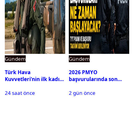
Gündem
Gündem
Türk Hava
2026 PMYO
Kuvvetleri’nin ilk kadın
başvurularında son
generali Özlem
durum ne?
24 saat önce
2 gün önce
Karapınar hakkında
dikkat çeken detay
ortaya çıktı