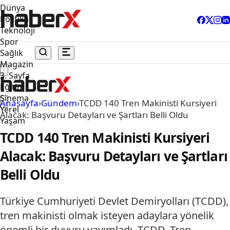
Dünya
Politika
Teknoloji
Spor
Sağlık
Magazin
3. Sayfa
Eğitim
Sinema
Anasayfa
›
Gündem
›
TCDD 140 Tren Makinisti Kursiyeri
Yerel
Alacak: Başvuru Detayları ve Şartları Belli Oldu
Yaşam
TCDD 140 Tren Makinisti Kursiyeri
Alacak: Başvuru Detayları ve Şartları
Belli Oldu
Türkiye Cumhuriyeti Devlet Demiryolları (TCDD),
tren makinisti olmak isteyen adaylara yönelik
önemli bir duyuru yayımladı. TCDD, Tren