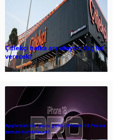
Çitlekçi halka arz oluyor: Kaç lot
verecek?
Apple’dan ilk ipucu geldi: iPhone 18 Pro ne
zaman tanıtılacak?