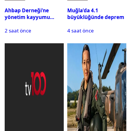
Ahbap Derneği’ne
Muğla’da 4.1
yönetim kayyumu
büyüklüğünde deprem
atandı: Kapatma davası
2 saat önce
4 saat önce
açıldı