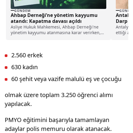
GÜNDEM
GÜNDE
Ahbap Derneği’ne yönetim kayyumu
Antaly
atandı: Kapatma davası açıldı
Darp Et
Uzaklaş
Asliye Hukuk Mahkemesi, Ahbap Derneği'ne
Antalya'
yönetim kayyumu atanmasına karar verirken,
ettiği a
İstanbul Cumhuriyet Başsavcılığı ise, derneğin
tepkilere
kapatılması için Asliye Hukuk Mahkemesi'ne
dava açtı.
2.560 erkek
630 kadın
60 şehit veya vazife malulü eş ve çocuğu
olmak üzere toplam 3.250 öğrenci alımı
yapılacak.
PMYO eğitimini başarıyla tamamlayan
adaylar polis memuru olarak atanacak.