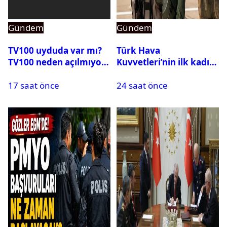
Gündem
Gündem
TV100 uyduda var mı?
Türk Hava
TV100 neden açılmıyor?
Kuvvetleri’nin ilk kadın
generali Özlem
17 saat önce
24 saat önce
Karapınar hakkında
dikkat çeken detay
ortaya çıktı