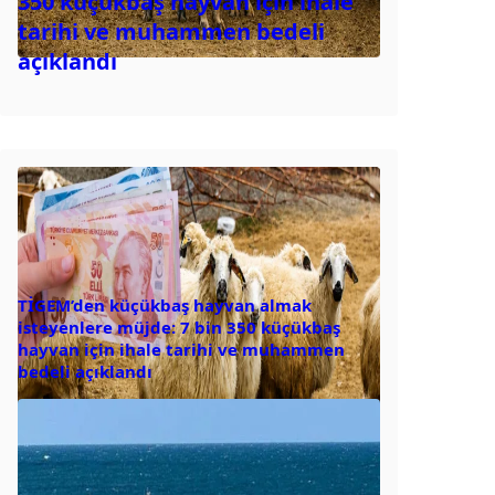
350 küçükbaş hayvan için ihale
tarihi ve muhammen bedeli
açıklandı
TİGEM’den küçükbaş hayvan almak
isteyenlere müjde: 7 bin 350 küçükbaş
hayvan için ihale tarihi ve muhammen
bedeli açıklandı