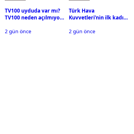
TV100 uyduda var mı?
Türk Hava
TV100 neden açılmıyor?
Kuvvetleri’nin ilk kadın
generali Özlem
2 gün önce
2 gün önce
Karapınar hakkında
dikkat çeken detay
ortaya çıktı