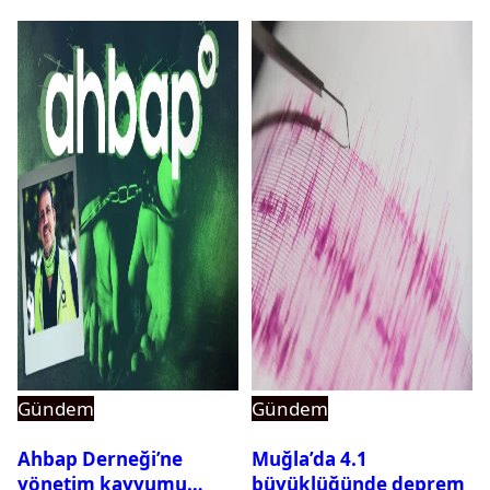
Gündem
Gündem
Ahbap Derneği’ne
Muğla’da 4.1
yönetim kayyumu
büyüklüğünde deprem