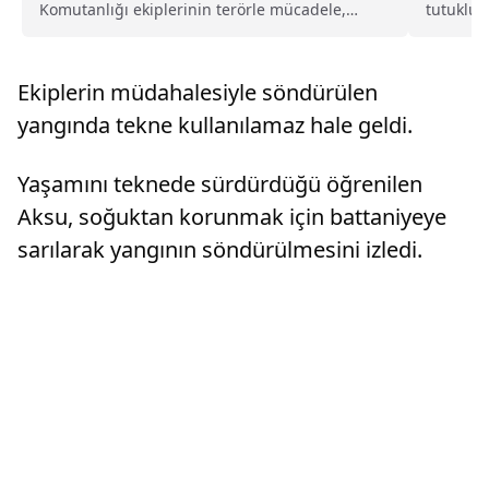
Komutanlığı ekiplerinin terörle mücadele,
tutuklu 
emniyet ve asayişin sağlanmasına...
istemiyle
Ekiplerin müdahalesiyle söndürülen
yangında tekne kullanılamaz hale geldi.
Yaşamını teknede sürdürdüğü öğrenilen
Aksu, soğuktan korunmak için battaniyeye
sarılarak yangının söndürülmesini izledi.