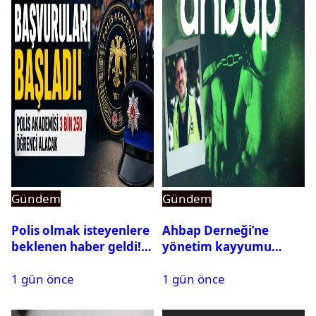
Gündem
Gündem
Polis olmak isteyenlere
Ahbap Derneği’ne
beklenen haber geldi!
yönetim kayyumu
PMYO başvuruları açıldı
atandı: Kapatma davası
1 gün önce
1 gün önce
açıldı