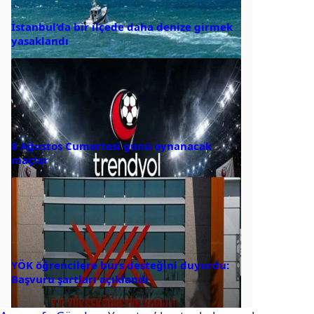
İstanbul’da bir ilçede daha denize girmek
yasaklandı
8 Ağustos Cumartesi günü oynanacak
maçlar
YÖK öğrencilere burs desteğini duyurdu:
Başvuru şartları açıklandı