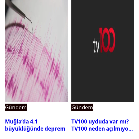
Gündem
Gündem
Muğla’da 4.1
TV100 uyduda var mı?
büyüklüğünde deprem
TV100 neden açılmıyor?