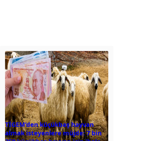
TİGEM’den küçükbaş hayvan
almak isteyenlere müjde: 7 bin