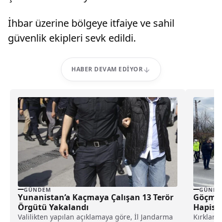
İhbar üzerine bölgeye itfaiye ve sahil
güvenlik ekipleri sevk edildi.
HABER DEVAM EDIYOR
GÜNDEM
GÜNDE
Yunanistan’a Kaçmaya Çalışan 13 Terör
Göçmen
Örgütü Yakalandı
Hapis T
Valilikten yapılan açıklamaya göre, İl Jandarma
Kırklarel