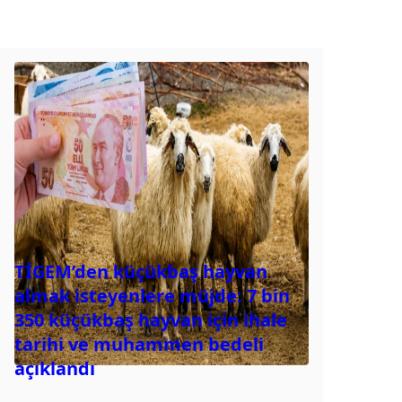
TİGEM’den küçükbaş hayvan
almak isteyenlere müjde: 7 bin
350 küçükbaş hayvan için ihale
tarihi ve muhammen bedeli
açıklandı