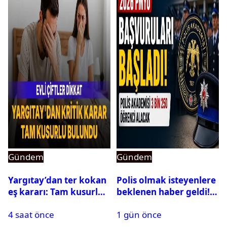
Gündem
Gündem
Yargıtay’dan ter kokan
Polis olmak isteyenlere
eş kararı: Tam kusurlu
beklenen haber geldi!
bulundu
PMYO başvuruları açıldı
4 saat önce
1 gün önce