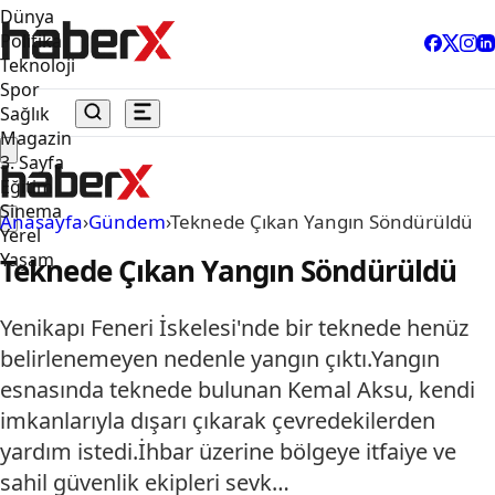
Dünya
Politika
Teknoloji
Spor
Sağlık
Magazin
3. Sayfa
Eğitim
Sinema
Anasayfa
›
Gündem
›
Teknede Çıkan Yangın Söndürüldü
Yerel
Yaşam
Teknede Çıkan Yangın Söndürüldü
Yenikapı Feneri İskelesi'nde bir teknede henüz
belirlenemeyen nedenle yangın çıktı.Yangın
esnasında teknede bulunan Kemal Aksu, kendi
imkanlarıyla dışarı çıkarak çevredekilerden
yardım istedi.İhbar üzerine bölgeye itfaiye ve
sahil güvenlik ekipleri sevk…