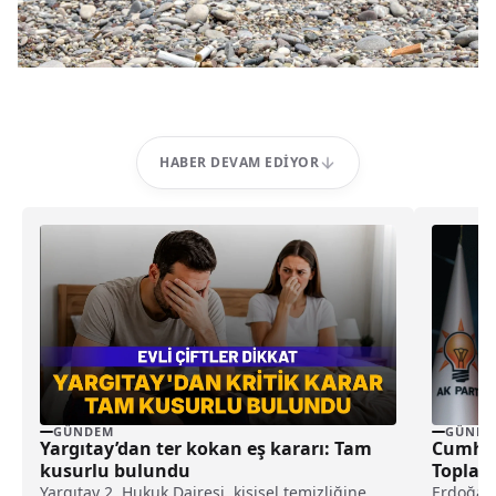
HABER DEVAM EDIYOR
GÜNDEM
GÜNDE
Yargıtay’dan ter kokan eş kararı: Tam
Cumhur
kusurlu bulundu
Toplan
Bulunu
Yargıtay 2. Hukuk Dairesi, kişisel temizliğine
Erdoğan'