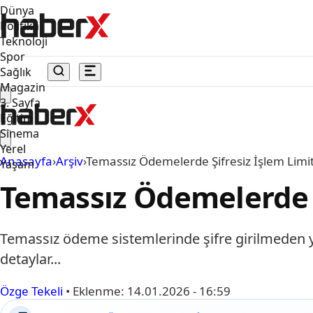
Dünya
Politika
Teknoloji
Spor
Sağlık
Magazin
3. Sayfa
Eğitim
Sinema
Yerel
Anasayfa
›
Arşiv
›
Temassız Ödemelerde Şifresiz İşlem Limit
Yaşam
Temassız Ödemelerde Şi
Temassız ödeme sistemlerinde şifre girilmeden yap
detaylar...
Özge Tekeli
•
Eklenme:
14.01.2026 - 16:59