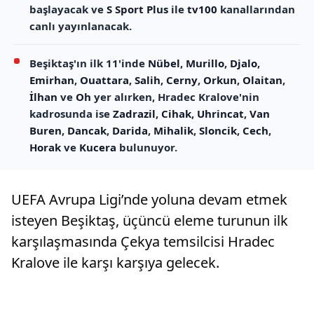
başlayacak ve
S Sport Plus
ile
tv100
kanallarından
canlı yayınlanacak.
Beşiktaş'ın ilk 11'inde
Nübel
,
Murillo
,
Djalo
,
Emirhan
,
Ouattara
,
Salih
,
Cerny
,
Orkun
,
Olaitan
,
İlhan
ve
Oh
yer alırken, Hradec Kralove'nin
kadrosunda ise
Zadrazil
,
Cihak
,
Uhrincat
,
Van
Buren
,
Dancak
,
Darida
,
Mihalik
,
Sloncik
,
Cech
,
Horak
ve
Kucera
bulunuyor.
UEFA Avrupa Ligi’nde yoluna devam etmek
isteyen Beşiktaş, üçüncü eleme turunun ilk
karşılaşmasında Çekya temsilcisi Hradec
Kralove ile karşı karşıya gelecek.