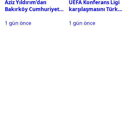
Aziz Yıldırım’dan
UEFA Konferans Ligi
Bakırköy Cumhuriyet
karşılaşmasını Türk
Başsavcılığına suç
hakem yönetecek
1 gün önce
1 gün önce
duyurusu