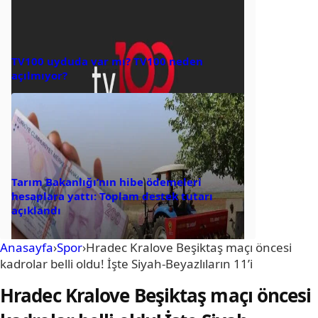
TV100 uyduda var mı? TV100 neden
açılmıyor?
Tarım Bakanlığı’nın hibe ödemeleri
hesaplara yattı: Toplam destek tutarı
açıklandı
Anasayfa
›
Spor
›
Hradec Kralove Beşiktaş maçı öncesi
kadrolar belli oldu! İşte Siyah-Beyazlıların 11’i
Hradec Kralove Beşiktaş maçı öncesi