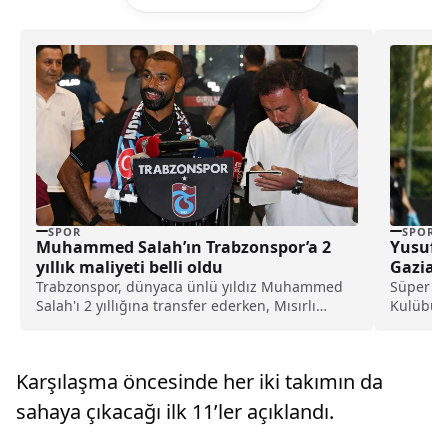
SPOR
SPOR
Muhammed Salah’ın Trabzonspor’a 2
Yusuf Y
yıllık maliyeti belli oldu
Gazian
Trabzonspor, dünyaca ünlü yıldız Muhammed
Süper Li
Salah'ı 2 yıllığına transfer ederken, Mısırlı
Kulübü, 
futbolcunun Karadeniz ekibine 2 yıllık maliyeti
Yazıcı'nı
belli oldu.
Karşılaşma öncesinde her iki takımın da
sahaya çıkacağı ilk 11’ler açıklandı.