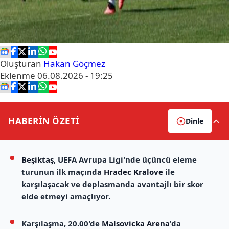
Oluşturan
Hakan Göçmez
Eklenme
06.08.2026 - 19:25
HABERİN
ÖZETİ
Dinle
Beşiktaş
, UEFA Avrupa Ligi'nde üçüncü eleme
turunun ilk maçında
Hradec Kralove
ile
karşılaşacak ve deplasmanda avantajlı bir skor
elde etmeyi amaçlıyor.
Karşılaşma, 20.00'de
Malsovicka Arena
'da