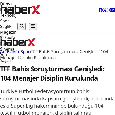
Dünya
Politika
Teknoloji
Spor
Sağlık
Magazin
3. Sayfa
Eğitim
Sinema
Anasayfa
›
Spor
›
TFF Bahis Soruşturması Genişledi: 104
Yerel
Menajer Disiplin Kurulunda
Yaşam
TFF Bahis Soruşturması Genişledi:
104 Menajer Disiplin Kurulunda
Türkiye Futbol Federasyonu’nun bahis
soruşturmasında kapsam genişletildi; aralarında
eski Süper Lig hakeminin de bulunduğu 104
tescilli futbol menajeri, disiplin talimatı