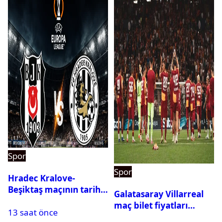
Spor
Spor
Hradec Kralove-
Beşiktaş maçının tarihi
Galatasaray Villarreal
ve saati açıklandı
maç bilet fiyatları
13 saat önce
açıklandı