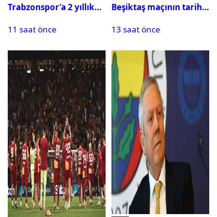
Trabzonspor’a 2 yıllık
Beşiktaş maçının tarihi
maliyeti belli oldu
ve saati açıklandı
11 saat önce
13 saat önce