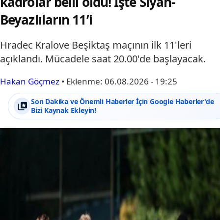
kadrolar belli oldu! İşte Siyah-
Beyazlıların 11’i
Hradec Kralove Beşiktaş maçının ilk 11'leri
açıklandı. Mücadele saat 20.00'de başlayacak.
Hakan Göçmez
•
Eklenme:
06.08.2026 - 19:25
Son Dakika ve Önemli Haberler İçin Google Haberler'de
Bizi Kaynak Ekleyin!