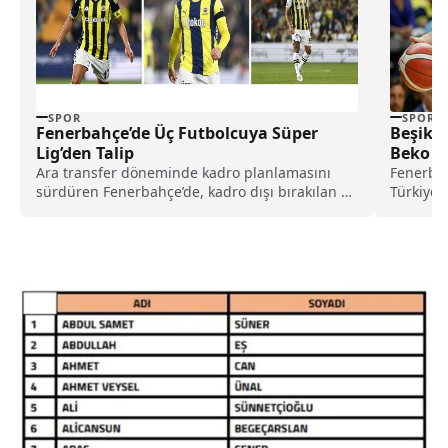
SPOR
SPOR
Fenerbahçe’de Üç Futbolcuya Süper
Beşikt
Lig’den Talip
Beko K
Ara transfer döneminde kadro planlamasını
Fenerbah
sürdüren Fenerbahçe’de, kadro dışı bırakılan üç
Türkiye 
oyuncuya Süper Lig’den Kasımpaşa’nın ilgi
sezonund
gösterdiği öğrenildi.