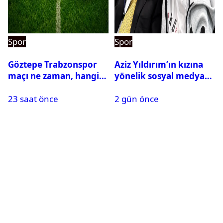
Spor
Spor
Göztepe Trabzonspor
Aziz Yıldırım’ın kızına
maçı ne zaman, hangi
yönelik sosyal medya
kanalda? Salah
paylaşımı yapan şüpheli
23 saat önce
2 gün önce
oynayacak mı?
hakkında karar çıktı