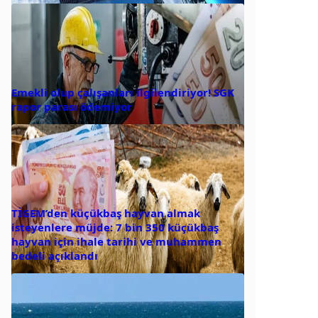
Emekli olup çalışanları ilgilendiriyor! SGK
rapor parası ödemiyor
TİGEM’den küçükbaş hayvan almak
isteyenlere müjde: 7 bin 350 küçükbaş
hayvan için ihale tarihi ve muhammen
bedeli açıklandı