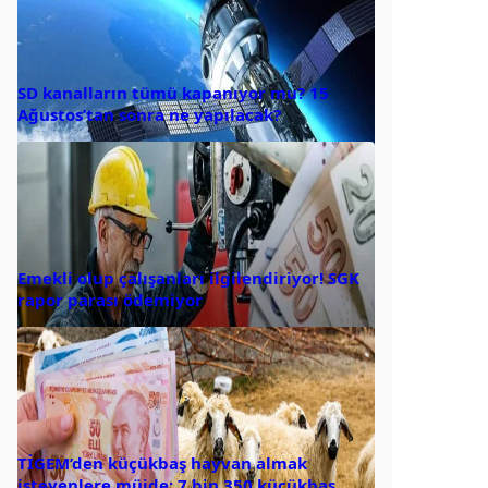
SD kanalların tümü kapanıyor mu? 15
Ağustos’tan sonra ne yapılacak?
Emekli olup çalışanları ilgilendiriyor! SGK
rapor parası ödemiyor
TİGEM’den küçükbaş hayvan almak
isteyenlere müjde: 7 bin 350 küçükbaş