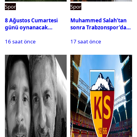
Spor
Spor
8 Ağustos Cumartesi
Muhammed Salah’tan
günü oynanacak
sonra Trabzonspor’dan
maçlar
bir rekor daha
16 saat önce
17 saat önce