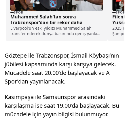
SPOR
SPOR
Muhammed Salah’tan sonra
Filenin
Trabzonspor’dan bir rekor daha
Yüksel
Liverpool'un eski yıldızı Muhammed Salah'ı
2025 FIV
transfer ederek dünya basınında geniş yankı
Şampiyon
uyandıran Trabzonspor, yeni sezon kombine
son 16 t
satışlarında 18 bine ulaşarak tarihinin en
yüksek kombine satış rekorunu kırdığını
Göztepe ile Trabzonspor, İsmail Köybaşı’nın
açıkladı.
jübilesi kapsamında karşı karşıya gelecek.
Mücadele saat 20.00’de başlayacak ve A
Spor’dan yayınlanacak.
Kasımpaşa ile Samsunspor arasındaki
karşılaşma ise saat 19.00’da başlayacak. Bu
mücadele için yayın bilgisi bulunmuyor.