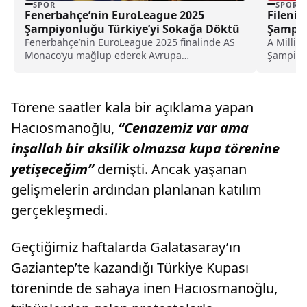
SPOR
SPOR
Fenerbahçe’nin EuroLeague 2025
Filenin
Şampiyonluğu Türkiye’yi Sokağa Döktü
Şampiy
Fenerbahçe’nin EuroLeague 2025 finalinde AS
A Milli 
Monaco’yu mağlup ederek Avrupa
Şampiyon
şampiyonluğuna ulaşması, Türkiye’nin dört
Polonya,
bir...
karşı mü
Törene saatler kala bir açıklama yapan
Hacıosmanoğlu,
“Cenazemiz var ama
inşallah bir aksilik olmazsa kupa törenine
yetişeceğim”
demişti. Ancak yaşanan
gelişmelerin ardından planlanan katılım
gerçekleşmedi.
Geçtiğimiz haftalarda Galatasaray’ın
Gaziantep’te kazandığı Türkiye Kupası
töreninde de sahaya inen Hacıosmanoğlu,