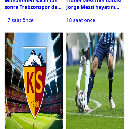
Muhammed Salah’tan
Lionel Messi’nin babası
sonra Trabzonspor’dan
Jorge Messi hayatını
bir rekor daha
kaybetti
17 saat önce
18 saat önce