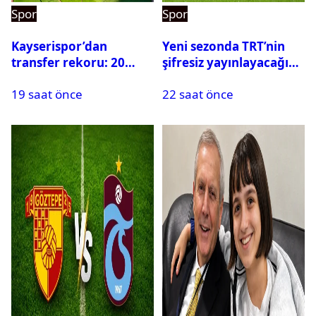
Spor
Spor
Kayserispor’dan
Yeni sezonda TRT’nin
transfer rekoru: 20
şifresiz yayınlayacağı
saatte 15 transfer
maçlar belli oldu
19 saat önce
22 saat önce