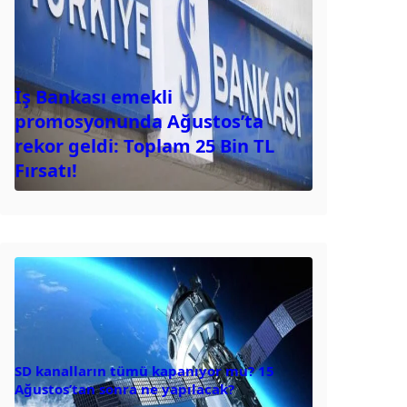
İş Bankası emekli
promosyonunda Ağustos’ta
rekor geldi: Toplam 25 Bin TL
Fırsatı!
SD kanalların tümü kapanıyor mu? 15
Ağustos’tan sonra ne yapılacak?