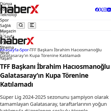
Dünya
Politika
Teknoloji
Spor
Sağlık
Magazin
3. Sayfa
Eğitim
Sinema
Anasayfa
›
Spor
›
TFF Başkanı İbrahim Hacıosmanoğlu
Yerel
Galatasaray’ın Kupa Törenine Katılamadı
Yaşam
TFF Başkanı İbrahim Hacıosmanoğlu
Galatasaray’ın Kupa Törenine
Katılamadı
Süper Lig 2024-2025 sezonunu şampiyon olarak
tamamlayan Galatasaray, taraftarlarının yoğun
katılımıyla düzenlenen coşkulu törenle