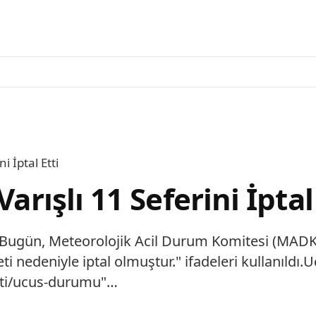
i İptal Etti
arışlı 11 Seferini İptal
"Bugün, Meteorolojik Acil Durum Komitesi (MADK
i nedeniyle iptal olmuştur." ifadeleri kullanıldı.Uç
leti/ucus-durumu"…