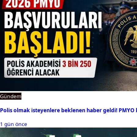
Gündem
Polis olmak isteyenlere beklenen haber geldi! PMYO b
1 gün önce