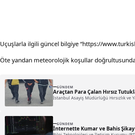
Uçuşlarla ilgili güncel bilgiye “https://www.turki
Öte yandan meteorolojik koşullar doğrultusunda gü
GÜNDEM
Araçtan Para Çalan Hırsız Tutuk
İstanbul Asayiş Müdürlüğü Hırsızlık ve Ya
GÜNDEM
İnternette Kumar ve Bahis Şikaye
Bilgi Teknolojileri ve İletişim Kurumu (B