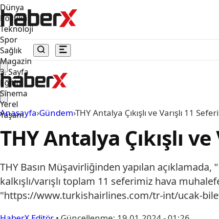
Dünya
Politika
Teknoloji
Spor
Sağlık
Magazin
3. Sayfa
Eğitim
Sinema
Yerel
Anasayfa
›
Gündem
›
THY Antalya Çıkışlı ve Varışlı 11 Seferin
Yaşam
THY Antalya Çıkışlı ve V
THY Basın Müşavirliğinden yapılan açıklamada, 
kalkışlı/varışlı toplam 11 seferimiz hava muhalefet
"https://www.turkishairlines.com/tr-int/ucak-bi
HaberX Editör
•
Güncellenme:
19.01.2024 - 01:26