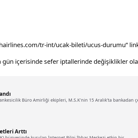
shairlines.com/tr-int/ucak-bileti/ucus-durumu” link
n içerisinde sefer iptallerinde değişiklikler ola
landı
nkesicilik Büro Amirliği ekipleri, M.S.K'nin 15 Aralık'ta bankadan çe
tleri Arttı
TK) bünyesinde kurulan İnternet Bilgi İhbar Merkezi etkin bir...