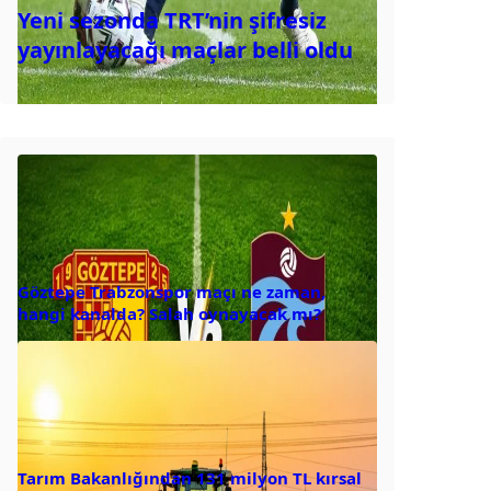
Yeni sezonda TRT’nin şifresiz
yayınlayacağı maçlar belli oldu
Göztepe Trabzonspor maçı ne zaman,
hangi kanalda? Salah oynayacak mı?
Tarım Bakanlığından 131 milyon TL kırsal