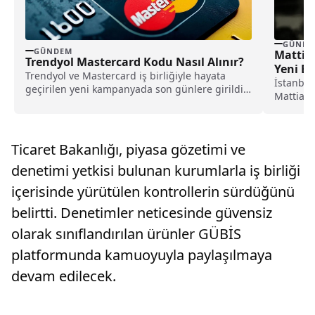
GÜNDE
GÜNDEM
Mattia
Trendyol Mastercard Kodu Nasıl Alınır?
Yeni Bi
Trendyol ve Mastercard iş birliğiyle hayata
İstanbul
geçirilen yeni kampanyada son günlere girildi.
Mattia A
Masterpass’e kayıtlı...
iddianame
Ticaret Bakanlığı, piyasa gözetimi ve
denetimi yetkisi bulunan kurumlarla iş birliği
içerisinde yürütülen kontrollerin sürdüğünü
belirtti. Denetimler neticesinde güvensiz
olarak sınıflandırılan ürünler GÜBİS
platformunda kamuoyuyla paylaşılmaya
devam edilecek.