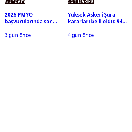
Gündem
Son Dakika
2026 PMYO
Yüksek Askeri Şura
başvurularında son
kararları belli oldu: 94
durum ne?
isim terfi etti
3 gün önce
4 gün önce