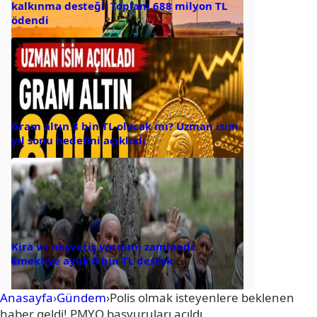
kalkınma desteği: Toplam 688 milyon TL
ödendi
Gram altın 8 bin TL olacak mı? Uzman isim
yıl sonu hedefini açıkladı
Kira ve alışveriş yardımı zamlandı:
Emekliye aylık 8 bin TL destek
Anasayfa
›
Gündem
›
Polis olmak isteyenlere beklenen
haber geldi! PMYO başvuruları açıldı