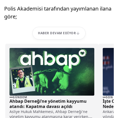
Polis Akademisi tarafından yayımlanan ilana
göre;
HABER DEVAM EDIYOR
GÜNDEM
SON D
Ahbap Derneği’ne yönetim kayyumu
İşte CH
atandı: Kapatma davası açıldı
Nedenle
Asliye Hukuk Mahkemesi, Ahbap Derneği'ne
Ankara B
yönetim kayyumu atanmasına karar verirken,
yılındaki