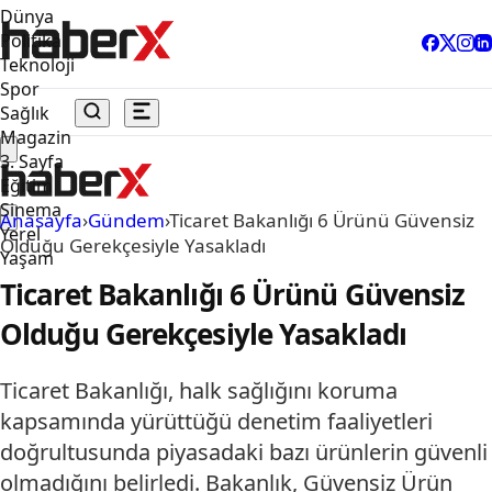
Dünya
Politika
Teknoloji
Spor
Sağlık
Magazin
3. Sayfa
Eğitim
Sinema
Anasayfa
›
Gündem
›
Ticaret Bakanlığı 6 Ürünü Güvensiz
Yerel
Olduğu Gerekçesiyle Yasakladı
Yaşam
Ticaret Bakanlığı 6 Ürünü Güvensiz
Olduğu Gerekçesiyle Yasakladı
Ticaret Bakanlığı, halk sağlığını koruma
kapsamında yürüttüğü denetim faaliyetleri
doğrultusunda piyasadaki bazı ürünlerin güvenli
olmadığını belirledi. Bakanlık, Güvensiz Ürün