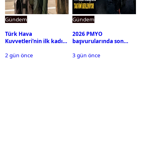
Gündem
Gündem
Türk Hava
2026 PMYO
Kuvvetleri’nin ilk kadın
başvurularında son
generali Özlem
durum ne?
2 gün önce
3 gün önce
Karapınar hakkında
dikkat çeken detay
ortaya çıktı