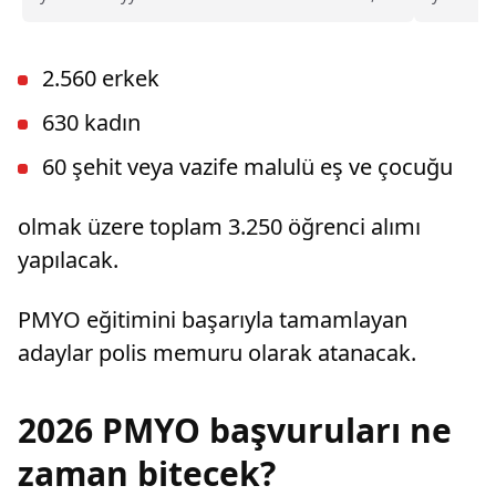
İstanbul Cumhuriyet Başsavcılığı ise, derneğin
geçersiz
kapatılması için Asliye Hukuk Mahkemesi'ne
ve adaylı
dava açtı.
fotoğrafl
2.560 erkek
tespit e
dönmesin
630 kadın
60 şehit veya vazife malulü eş ve çocuğu
olmak üzere toplam 3.250 öğrenci alımı
yapılacak.
PMYO eğitimini başarıyla tamamlayan
adaylar polis memuru olarak atanacak.
2026 PMYO başvuruları ne
zaman bitecek?