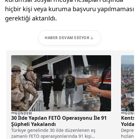
hiçbir kişi veya kuruma başvuru yapılmaması
gerektiği aktarıldı.
HABER DEVAM EDIYOR
GÜNDEM
GÜNDE
30 İlde Yapılan FETÖ Operasyonu İle 91
Kentse
Şüpheli Yakalandı
Yolda: 
Türkiye genelinde 30 ilde düzenlenen eş
Deprem 
zamanlı FETÖ operasyonlarında 91 kişi
hızlandı