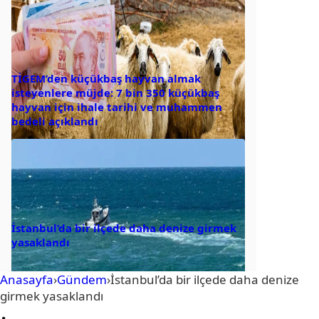
TİGEM’den küçükbaş hayvan almak
isteyenlere müjde: 7 bin 350 küçükbaş
hayvan için ihale tarihi ve muhammen
bedeli açıklandı
İstanbul’da bir ilçede daha denize girmek
yasaklandı
Anasayfa
›
Gündem
›
İstanbul’da bir ilçede daha denize
girmek yasaklandı