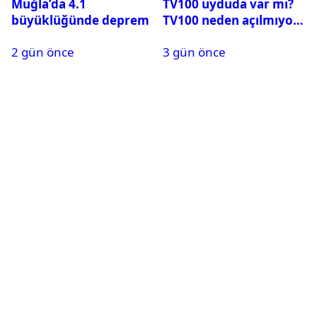
Muğla’da 4.1
TV100 uyduda var mı?
büyüklüğünde deprem
TV100 neden açılmıyor?
2 gün önce
3 gün önce