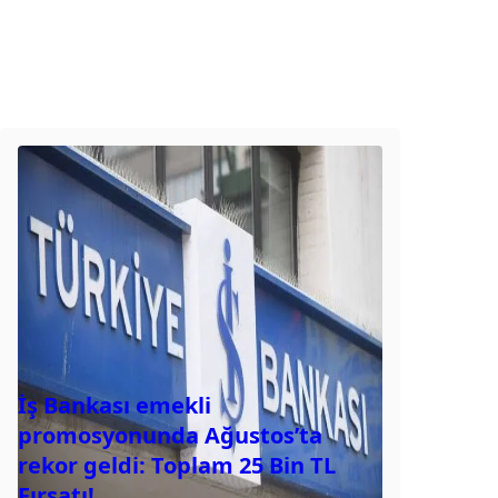
İş Bankası emekli
promosyonunda Ağustos’ta
rekor geldi: Toplam 25 Bin TL
Fırsatı!