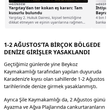
GÜNDEM
EKONO
Yargıtay’dan ter kokan eş kararı: Tam
İhtiyaç
kusurlu bulundu
Bayram
Yargıtay 2. Hukuk Dairesi, kişisel temizliğine
4 bin li
dikkat etmeyen ve eşinin uyarılarına rağmen
banka he
duş almayarak sürekli ter kokan kocayı tam
Gaziante
kusurlu buldu. Bu kapsamda çiftin
ihtiyaç s
boşanmasına karar verilirken, kocanın 360 bin
haber ve
lira tazminat ödemesine karar verildi.
yapılaca
1-2 AĞUSTOS’TA BİRÇOK BÖLGEDE
DENİZE GİRİŞLER YASAKLANDI
Geçtiğimiz günlerde yine Beykoz
Kaymakamlığı tarafından yapılan duyuruda
Karadeniz’e kıyısı olan sahillerde 1-2 Ağustos
tarihlerinde denize girmek yasaklanmıştı.
Ayrıca Şile Kaymakamlığı da, 2 Ağustos günü
Ayazma ve Ağva Plajlarında cankurtaranların