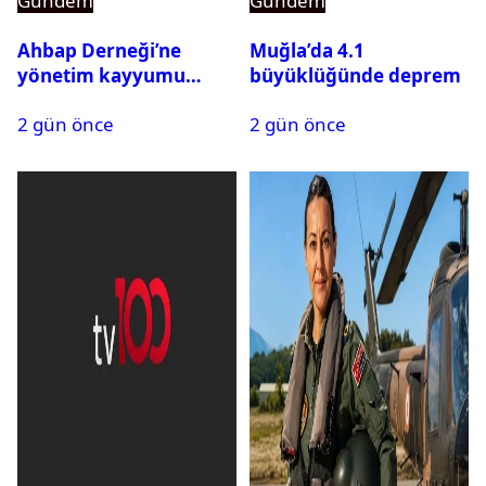
Gündem
Gündem
Ahbap Derneği’ne
Muğla’da 4.1
yönetim kayyumu
büyüklüğünde deprem
atandı: Kapatma davası
2 gün önce
2 gün önce
açıldı