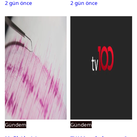
2 gün önce
2 gün önce
açıldı
Gündem
Gündem