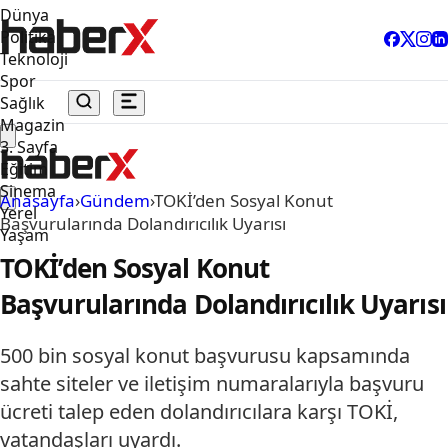
Dünya
Politika
Teknoloji
Spor
Sağlık
Magazin
3. Sayfa
Eğitim
Sinema
Anasayfa
›
Gündem
›
TOKİ’den Sosyal Konut
Yerel
Başvurularında Dolandırıcılık Uyarısı
Yaşam
TOKİ’den Sosyal Konut
Başvurularında Dolandırıcılık Uyarısı
500 bin sosyal konut başvurusu kapsamında
sahte siteler ve iletişim numaralarıyla başvuru
ücreti talep eden dolandırıcılara karşı TOKİ,
vatandaşları uyardı.