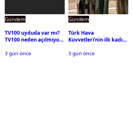
Gündem
Gündem
TV100 uyduda var mı?
Türk Hava
TV100 neden açılmıyor?
Kuvvetleri’nin ilk kadın
generali Özlem
3 gün önce
3 gün önce
Karapınar hakkında
dikkat çeken detay
ortaya çıktı