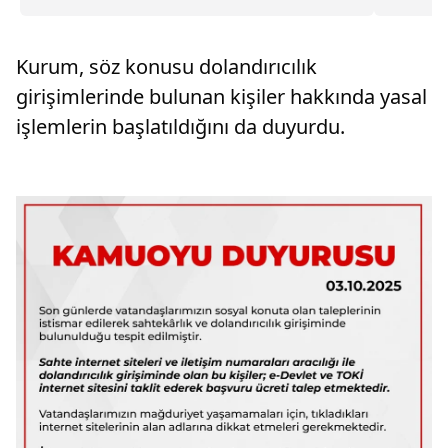
gözaltına alındı; 64’ü tutuklanırken soruşturma
yeni adım
süreci devam ediyor.
Kurum, söz konusu dolandırıcılık
girişimlerinde bulunan kişiler hakkında yasal
işlemlerin başlatıldığını da duyurdu.