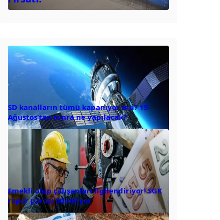
SD kanalların tümü kapanıyor mu? 15
Ağustos’tan sonra ne yapılacak?
Emekli olup çalışanları ilgilendiriyor! SGK
rapor parası ödemiyor