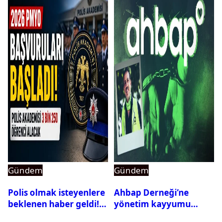
Gündem
Gündem
Polis olmak isteyenlere
Ahbap Derneği’ne
beklenen haber geldi!
yönetim kayyumu
PMYO başvuruları açıldı
atandı: Kapatma davası