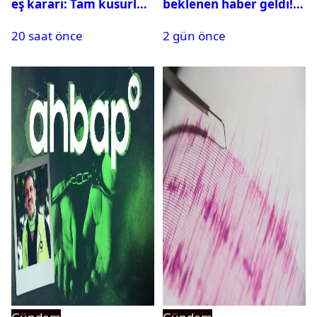
eş kararı: Tam kusurlu
beklenen haber geldi!
bulundu
PMYO başvuruları açıldı
20 saat önce
2 gün önce