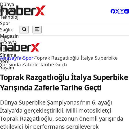
Dünya
Politika
Teknoloji
Spor
Sağlık
Magazin
3. Sayfa
Eğitim
Sinema
Anasayfa
›
Spor
›
Toprak Razgatlıoğlu İtalya Superbike
Yerel
Yarışında Zaferle Tarihe Geçti
Yaşam
Toprak Razgatlıoğlu İtalya Superbike
Yarışında Zaferle Tarihe Geçti
Dünya Superbike Şampiyonası'nın 6. ayağı
İtalya'da gerçekleştirildi. Milli motosikletçi
Toprak Razgatlıoğlu, sezonun önemli yarışında
etkileyici bir performans sergileyerek