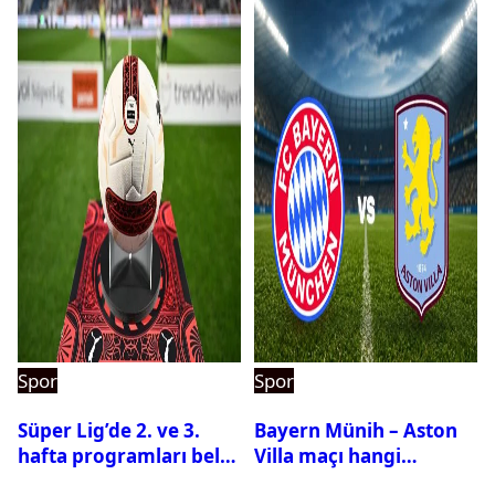
Spor
Spor
Süper Lig’de 2. ve 3.
Bayern Münih – Aston
hafta programları belli
Villa maçı hangi
oldu
kanalda? Ne zaman,