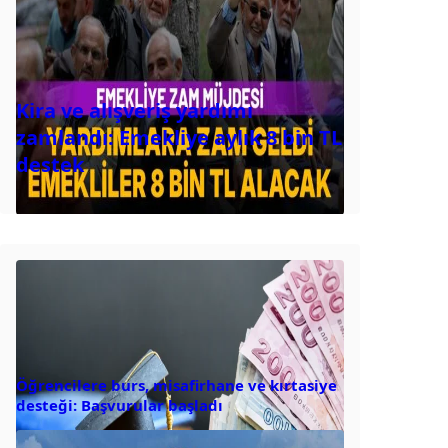
Kira ve alışveriş yardımı
zamlandı: Emekliye aylık 8 bin TL
destek
Öğrencilere burs, misafirhane ve kırtasiye
desteği: Başvurular başladı