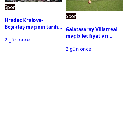
Spor
Spor
Hradec Kralove-
Beşiktaş maçının tarihi
Galatasaray Villarreal
ve saati açıklandı
maç bilet fiyatları
2 gün önce
açıklandı
2 gün önce