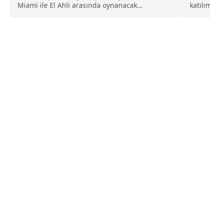
Miami ile El Ahli arasında oynanacak
katılım 
karşılaşma ile...
sakatland