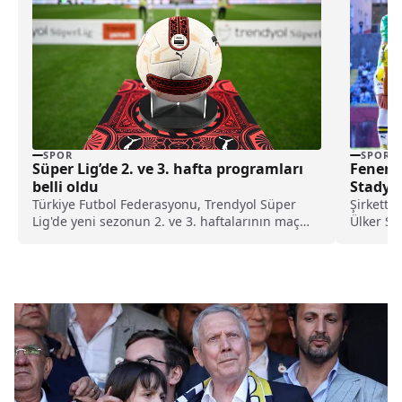
SPOR
SPOR
Süper Lig’de 2. ve 3. hafta programları
Fenerb
belli oldu
Stadyu
Türkiye Futbol Federasyonu, Trendyol Süper
Şirkette
Lig'de yeni sezonun 2. ve 3. haftalarının maç
Ülker S
programını duyurdu.
Spor Kom