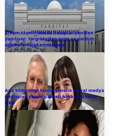
Kıdem tazminatında hesaplar yeniden
yapılıyor: Yargıtay’dan prim ve yardım
ödemeleri için emsal karar
Aziz Yıldırım’ın kızına yönelik sosyal medya
paylaşımı yapan şüpheli hakkında karar
çıktı