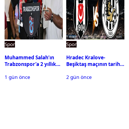
Spor
Spor
Muhammed Salah’ın
Hradec Kralove-
Trabzonspor’a 2 yıllık
Beşiktaş maçının tarihi
maliyeti belli oldu
ve saati açıklandı
1 gün önce
2 gün önce