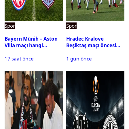
Spor
Spor
Bayern Münih – Aston
Hradec Kralove
Villa maçı hangi
Beşiktaş maçı öncesi
kanalda? Ne zaman,
kadrolar belli oldu! İşte
17 saat önce
1 gün önce
saat kaçta oynanacak?
Siyah-Beyazlıların 11’i