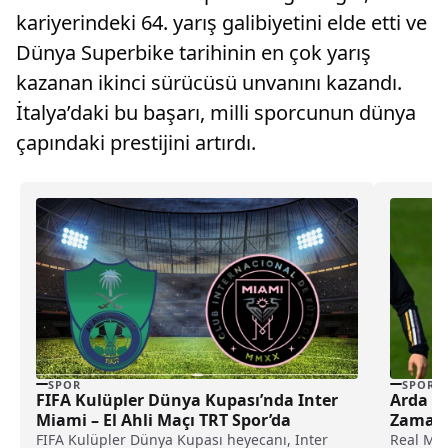
kariyerindeki 64. yarış galibiyetini elde etti ve
Dünya Superbike tarihinin en çok yarış
kazanan ikinci sürücüsü unvanını kazandı.
İtalya’daki bu başarı, milli sporcunun dünya
çapındaki prestijini artırdı.
SPOR
SPOR
FIFA Kulüpler Dünya Kupası’nda Inter
Arda G
Miami – El Ahli Maçı TRT Spor’da
Zaman 
FIFA Kulüpler Dünya Kupası heyecanı, Inter
Real Mad