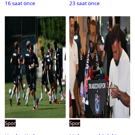
16 saat önce
23 saat önce
saat kaçta oynanacak?
Spor
Spor