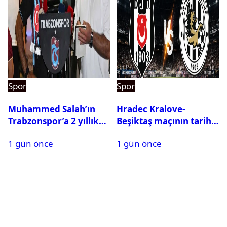
Spor
Spor
Muhammed Salah’ın
Hradec Kralove-
Trabzonspor’a 2 yıllık
Beşiktaş maçının tarihi
maliyeti belli oldu
ve saati açıklandı
1 gün önce
1 gün önce