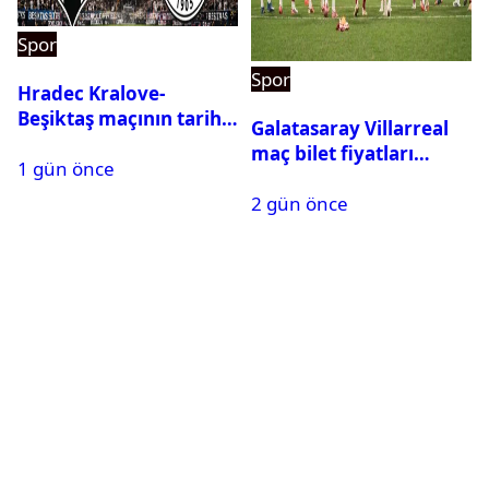
Spor
Spor
Hradec Kralove-
Beşiktaş maçının tarihi
Galatasaray Villarreal
ve saati açıklandı
maç bilet fiyatları
1 gün önce
açıklandı
2 gün önce