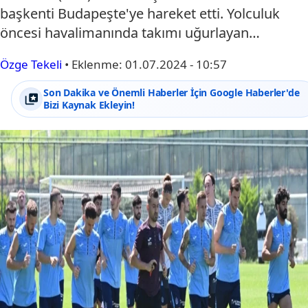
başkenti Budapeşte'ye hareket etti. Yolculuk
öncesi havalimanında takımı uğurlayan…
Özge Tekeli
•
Eklenme:
01.07.2024 - 10:57
Son Dakika ve Önemli Haberler İçin Google Haberler'de
Bizi Kaynak Ekleyin!