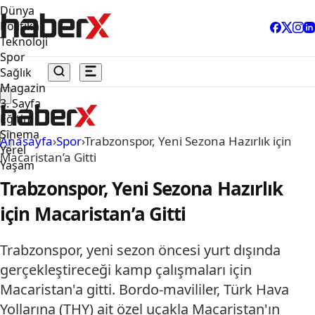
Dünya
Politika
Teknoloji
Spor
Sağlık
Magazin
3. Sayfa
Eğitim
Sinema
Anasayfa
›
Spor
›
Trabzonspor, Yeni Sezona Hazırlık için
Yerel
Macaristan’a Gitti
Yaşam
Trabzonspor, Yeni Sezona Hazırlık
için Macaristan’a Gitti
Trabzonspor, yeni sezon öncesi yurt dışında
gerçekleştireceği kamp çalışmaları için
Macaristan'a gitti. Bordo-mavililer, Türk Hava
Yollarına (THY) ait özel uçakla Macaristan'ın