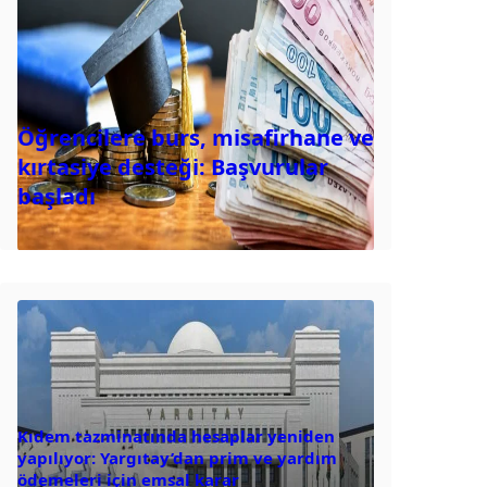
Öğrencilere burs, misafirhane ve
kırtasiye desteği: Başvurular
başladı
Kıdem tazminatında hesaplar yeniden
yapılıyor: Yargıtay’dan prim ve yardım
ödemeleri için emsal karar