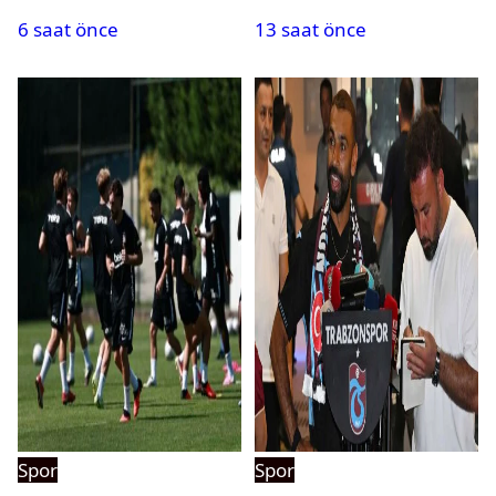
oldu
kanalda? Ne zaman,
6 saat önce
13 saat önce
saat kaçta oynanacak?
Spor
Spor