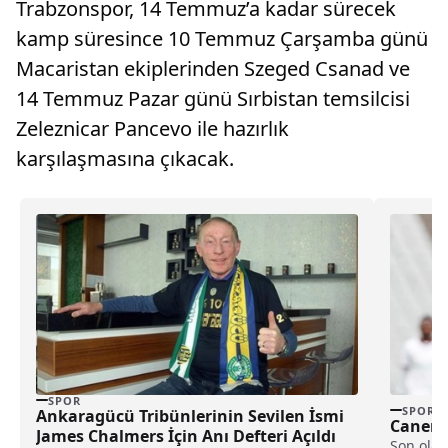
Trabzonspor, 14 Temmuz’a kadar sürecek
kamp süresince 10 Temmuz Çarşamba günü
Macaristan ekiplerinden Szeged Csanad ve
14 Temmuz Pazar günü Sırbistan temsilcisi
Zeleznicar Pancevo ile hazırlık
karşılaşmasına çıkacak.
SPOR
SPOR
Ankaragücü Tribünlerinin Sevilen İsmi
Caner E
James Chalmers İçin Anı Defteri Açıldı
Son olar