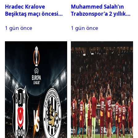
Hradec Kralove
Muhammed Salah’ın
Beşiktaş maçı öncesi
Trabzonspor’a 2 yıllık
kadrolar belli oldu! İşte
maliyeti belli oldu
1 gün önce
1 gün önce
Siyah-Beyazlıların 11’i