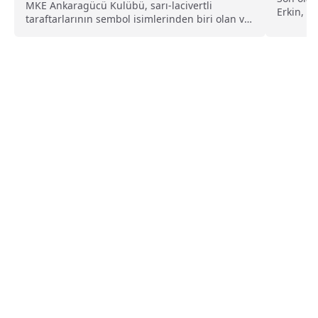
MKE Ankaragücü Kulübü, sarı-lacivertli
Erkin, 3
taraftarlarının sembol isimlerinden biri olan ve
kulübün olağan genel kurulundan...