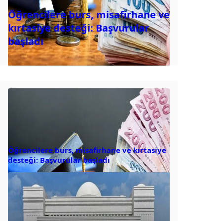
Öğrencilere burs, misafirhane ve
kırtasiye desteği: Başvurular
başladı
Öğrencilere burs, misafirhane ve kırtasiye
desteği: Başvurular başladı