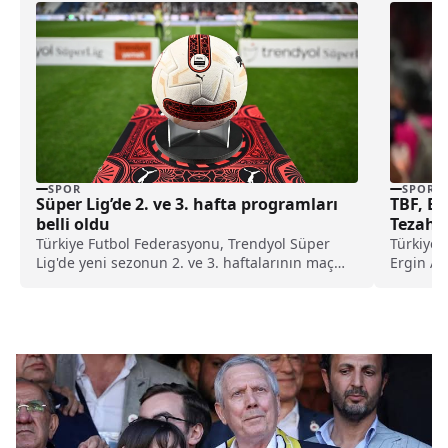
SPOR
SPOR
Süper Lig’de 2. ve 3. hafta programları
TBF, Er
belli oldu
Tezahür
Türkiye Futbol Federasyonu, Trendyol Süper
Türkiye 
Lig'de yeni sezonun 2. ve 3. haftalarının maç
Ergin At
programını duyurdu.
disiplin 