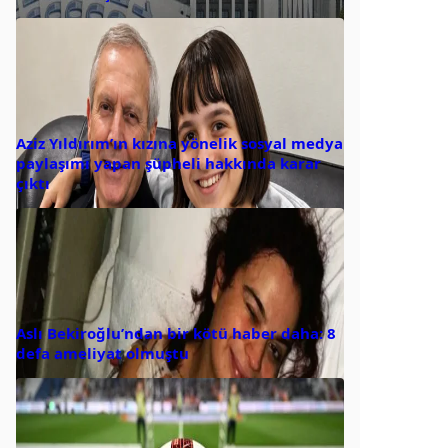
Aziz Yıldırım’ın kızına yönelik sosyal medya
paylaşımı yapan şüpheli hakkında karar
çıktı
Aslı Bekiroğlu’ndan bir kötü haber daha: 8
defa ameliyat olmuştu