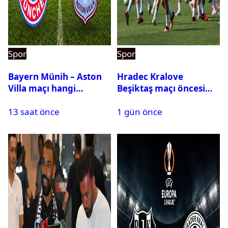
Spor
Spor
Bayern Münih – Aston
Hradec Kralove
Villa maçı hangi
Beşiktaş maçı öncesi
kanalda? Ne zaman,
kadrolar belli oldu! İşte
13 saat önce
1 gün önce
saat kaçta oynanacak?
Siyah-Beyazlıların 11’i