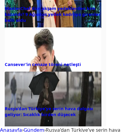
MasterChef dün akşam yedeklerden kim
kazandı? 9 Ağustos yedek kadroya girenler
belli oldu
Cansever’in cenaze töreni netleşti
Rusya’dan Türkiye’ye serin hava dalgası
geliyor: Sıcaklık birden düşecek
Anasayfa
›
Gündem
›
Rusya’dan Türkiye’ye serin hava