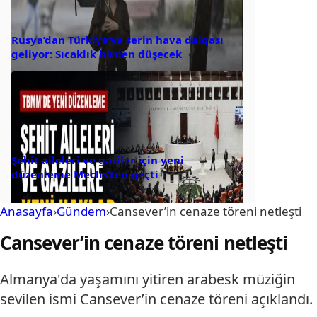
Rusya’dan Türkiye’ye serin hava dalgası
geliyor: Sıcaklık birden düşecek
Şehit aileleri ve gaziler için yeni
düzenleme Meclis’ten geçti
Anasayfa
›
Gündem
›
Cansever’in cenaze töreni netleşti
Cansever’in cenaze töreni netleşti
Almanya'da yaşamını yitiren arabesk müziğin
sevilen ismi Cansever’in cenaze töreni açıklandı.