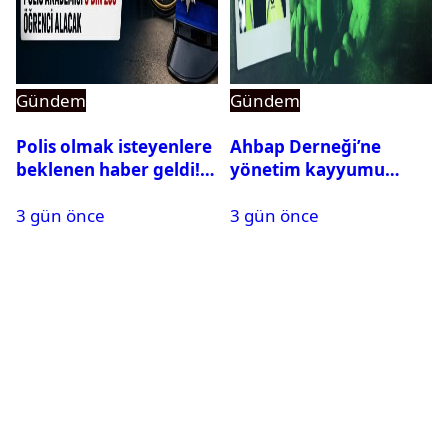
Gündem
Gündem
Polis olmak isteyenlere
Ahbap Derneği’ne
beklenen haber geldi!
yönetim kayyumu
PMYO başvuruları açıldı
atandı: Kapatma davası
3 gün önce
3 gün önce
açıldı