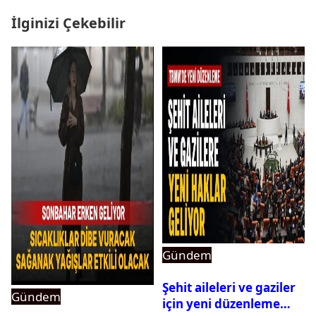
İlginizi Çekebilir
Gündem
Şehit aileleri ve gaziler
Gündem
için yeni düzenleme