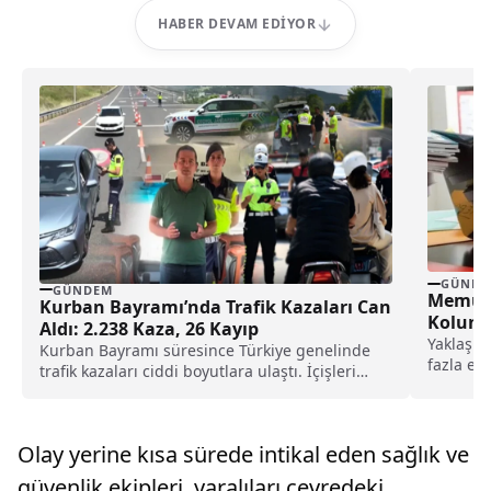
HABER DEVAM EDIYOR
GÜNDE
GÜNDEM
Memurla
Kurban Bayramı’nda Trafik Kazaları Can
Koluna 
Aldı: 2.238 Kaza, 26 Kayıp
Yaklaşık
Kurban Bayramı süresince Türkiye genelinde
fazla em
trafik kazaları ciddi boyutlara ulaştı. İçişleri
sürecind
Bakanı Ali Yerlikaya'nın...
Olay yerine kısa sürede intikal eden sağlık ve
güvenlik ekipleri, yaralıları çevredeki