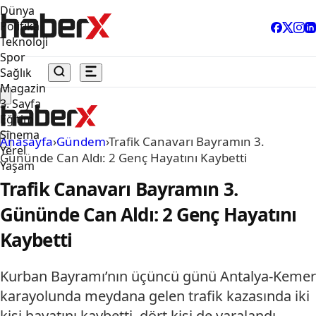
Dünya
Politika
Teknoloji
Spor
Sağlık
Magazin
3. Sayfa
Eğitim
Sinema
Anasayfa
›
Gündem
›
Trafik Canavarı Bayramın 3.
Yerel
Gününde Can Aldı: 2 Genç Hayatını Kaybetti
Yaşam
Trafik Canavarı Bayramın 3.
Gününde Can Aldı: 2 Genç Hayatını
Kaybetti
Kurban Bayramı’nın üçüncü günü Antalya-Kemer
karayolunda meydana gelen trafik kazasında iki
kişi hayatını kaybetti, dört kişi de yaralandı.