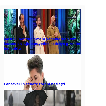
MasterChef dün akşam yedeklerden kim
kazandı? 9 Ağustos yedek kadroya girenler
belli oldu
Cansever’in cenaze töreni netleşti