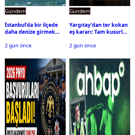
Gündem
Gündem
İstanbul’da bir ilçede
Yargıtay’dan ter kokan
daha denize girmek
eş kararı: Tam kusurlu
yasaklandı
bulundu
2 gün önce
2 gün önce