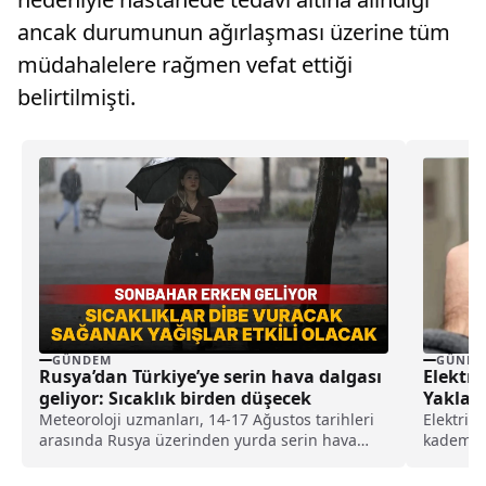
ancak durumunun ağırlaşması üzerine tüm
müdahalelere rağmen vefat ettiği
belirtilmişti.
GÜNDEM
GÜNDE
Rusya’dan Türkiye’ye serin hava dalgası
Elektr
geliyor: Sıcaklık birden düşecek
Yaklaşı
Tarife 
Meteoroloji uzmanları, 14-17 Ağustos tarihleri
Elektrik
arasında Rusya üzerinden yurda serin hava
kademeli
dalgasının giriş yapacağını, sıcaklıkların 6
tüketen 
dereceye kadar düşebileceğini ve yağışlı
devlet de