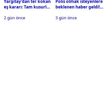
Yargıtay’dan ter kokan
Polis olmak isteyenlere
eş kararı: Tam kusurlu
beklenen haber geldi!
bulundu
PMYO başvuruları açıldı
2 gün önce
3 gün önce