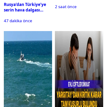
Meclis’ten geçti
Rusya’dan Türkiye’ye
2 saat önce
serin hava dalgası
geliyor: Sıcaklık birden
47 dakika önce
düşecek