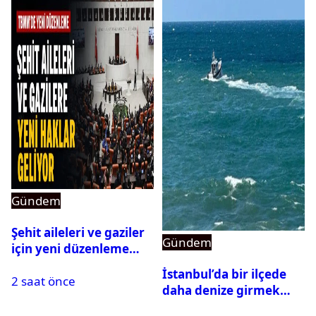
Gündem
Şehit aileleri ve gaziler
Gündem
için yeni düzenleme
Meclis’ten geçti
İstanbul’da bir ilçede
2 saat önce
daha denize girmek
yasaklandı