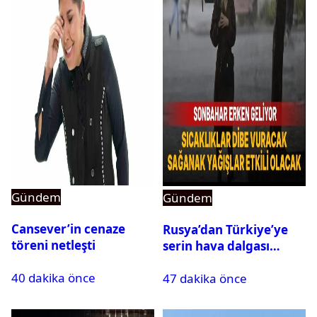
Gündem
Gündem
Cansever’in cenaze
Rusya’dan Türkiye’ye
töreni netleşti
serin hava dalgası
geliyor: Sıcaklık birden
40 dakika önce
47 dakika önce
düşecek