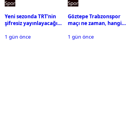
Spor
Spor
Yeni sezonda TRT’nin
Göztepe Trabzonspor
şifresiz yayınlayacağı
maçı ne zaman, hangi
maçlar belli oldu
kanalda? Salah
1 gün önce
1 gün önce
oynayacak mı?