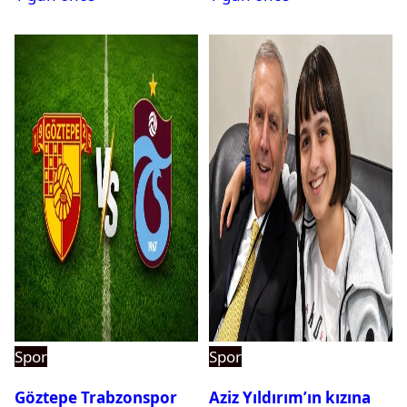
Spor
Spor
Göztepe Trabzonspor
Aziz Yıldırım’ın kızına