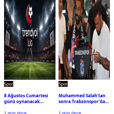
Spor
Spor
8 Ağustos Cumartesi
Muhammed Salah’tan
günü oynanacak
sonra Trabzonspor’dan
maçlar
bir rekor daha
1 gün önce
1 gün önce