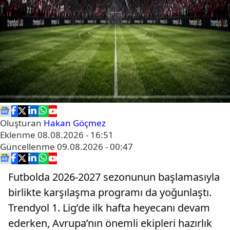
Oluşturan
Hakan Göçmez
Eklenme
08.08.2026 - 16:51
Güncellenme
09.08.2026 - 00:47
Futbolda 2026-2027 sezonunun başlamasıyla
birlikte karşılaşma programı da yoğunlaştı.
Trendyol 1. Lig’de ilk hafta heyecanı devam
ederken, Avrupa’nın önemli ekipleri hazırlık