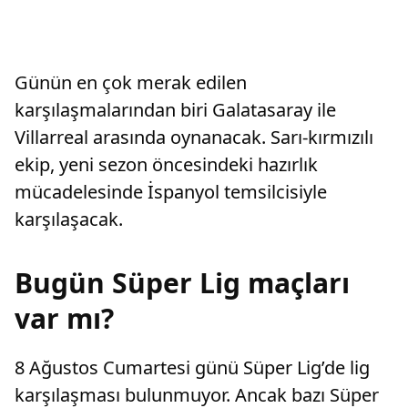
Günün en çok merak edilen
karşılaşmalarından biri Galatasaray ile
Villarreal arasında oynanacak. Sarı-kırmızılı
ekip, yeni sezon öncesindeki hazırlık
mücadelesinde İspanyol temsilcisiyle
karşılaşacak.
Bugün Süper Lig maçları
var mı?
8 Ağustos Cumartesi günü Süper Lig’de lig
karşılaşması bulunmuyor. Ancak bazı Süper