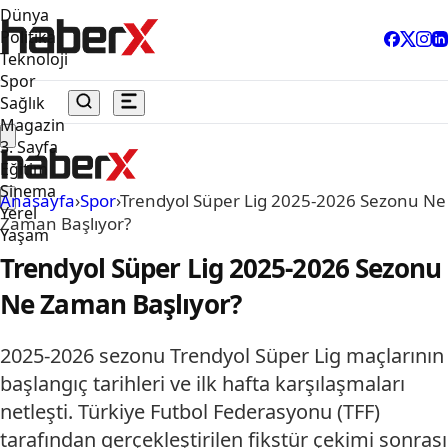
Dünya
Politika
Teknoloji
Spor
Sağlık
Magazin
3. Sayfa
Eğitim
Sinema
Anasayfa
›
Spor
›
Trendyol Süper Lig 2025-2026 Sezonu Ne
Yerel
Zaman Başlıyor?
Yaşam
Trendyol Süper Lig 2025-2026 Sezonu
Ne Zaman Başlıyor?
2025-2026 sezonu Trendyol Süper Lig maçlarının
başlangıç tarihleri ve ilk hafta karşılaşmaları
netleşti. Türkiye Futbol Federasyonu (TFF)
tarafından gerçekleştirilen fikstür çekimi sonrası