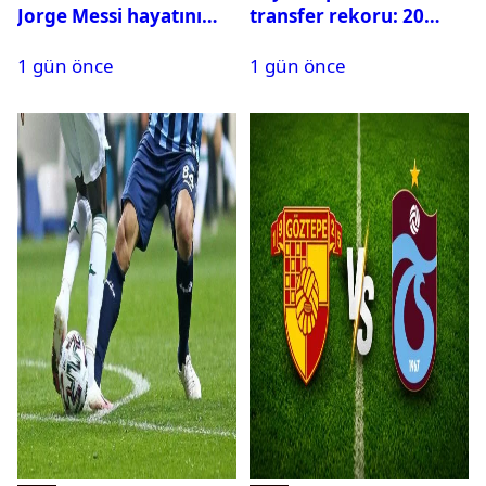
Jorge Messi hayatını
transfer rekoru: 20
kaybetti
saatte 15 transfer
1 gün önce
1 gün önce