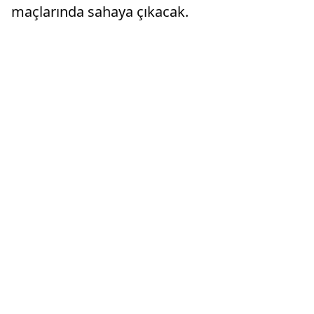
maçlarında sahaya çıkacak.