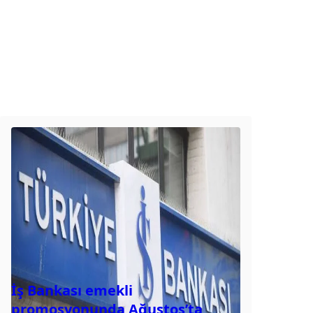
İş Bankası emekli
promosyonunda Ağustos’ta