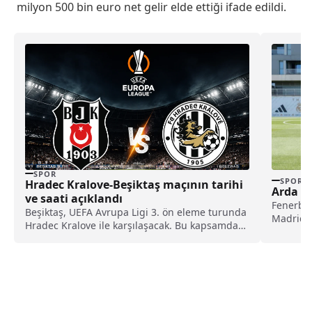
milyon 500 bin euro net gelir elde ettiği ifade edildi.
SPOR
SPOR
Hradec Kralove-Beşiktaş maçının tarihi
Arda Gü
ve saati açıklandı
Fenerbah
Beşiktaş, UEFA Avrupa Ligi 3. ön eleme turunda
Madrid'e
Hradec Kralove ile karşılaşacak. Bu kapsamda
Madrid'i
karşılaşmanın tarihi ve saati belli oldu.