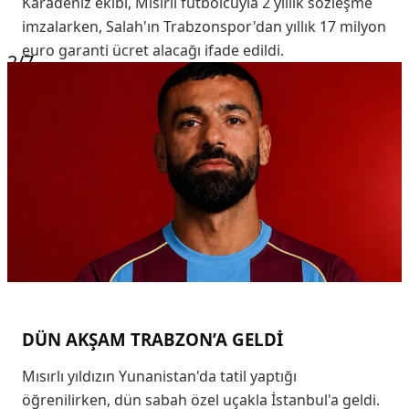
Karadeniz ekibi, Mısırlı futbolcuyla 2 yıllık sözleşme
imzalarken, Salah'ın Trabzonspor'dan yıllık 17 milyon
euro garanti ücret alacağı ifade edildi.
2
/7
DÜN AKŞAM TRABZON’A GELDİ
Mısırlı yıldızın Yunanistan'da tatil yaptığı
öğrenilirken, dün sabah özel uçakla İstanbul'a geldi.