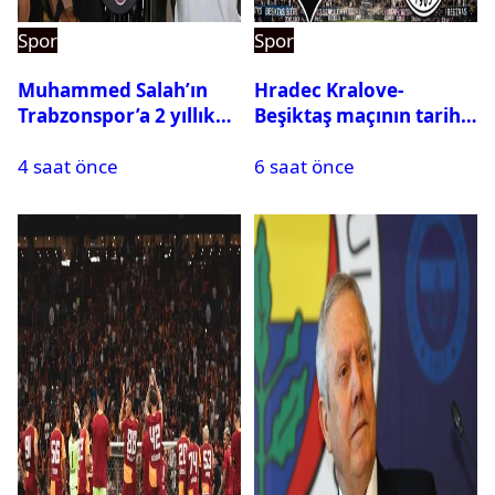
Spor
Spor
Muhammed Salah’ın
Hradec Kralove-
Trabzonspor’a 2 yıllık
Beşiktaş maçının tarihi
maliyeti belli oldu
ve saati açıklandı
4 saat önce
6 saat önce