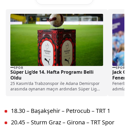
SPOR
SPOR
Süper Lig’de 14. Hafta Programı Belli
Jack Gr
Oldu
Fenerb
25 Kasım'da Trabzonspor ile Adana Demirspor
Fenerba
arasında oynanan maçın ardından Süper Lig
adımları
14. hafta...
forması 
aracılığıy
18.30 – Başakşehir – Petrocub – TRT 1
20.45 – Sturm Graz – Girona – TRT Spor