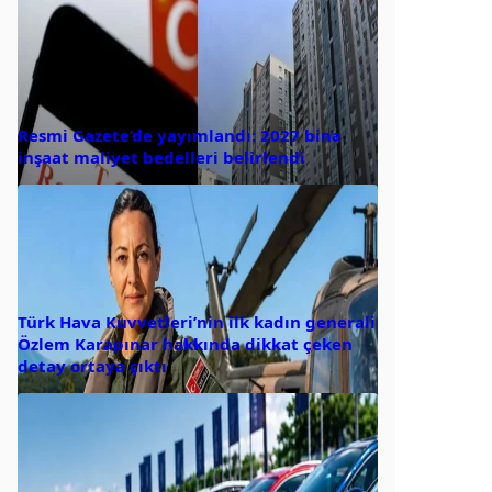
Resmi Gazete’de yayımlandı: 2027 bina
inşaat maliyet bedelleri belirlendi
Türk Hava Kuvvetleri’nin ilk kadın generali
Özlem Karapınar hakkında dikkat çeken
detay ortaya çıktı