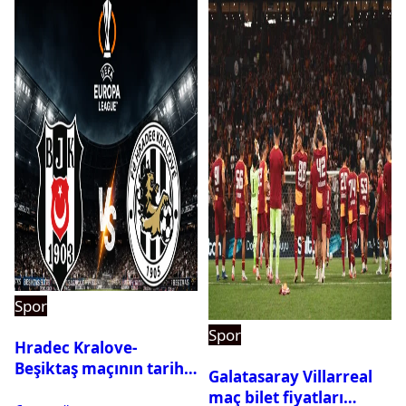
Spor
Spor
Hradec Kralove-
Beşiktaş maçının tarihi
Galatasaray Villarreal
ve saati açıklandı
maç bilet fiyatları