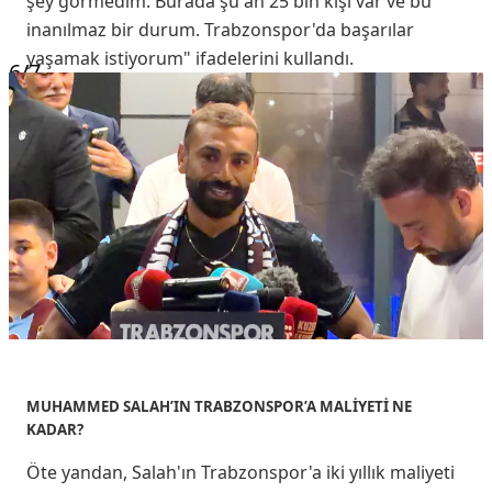
şey görmedim. Burada şu an 25 bin kişi var ve bu
inanılmaz bir durum. Trabzonspor'da başarılar
yaşamak istiyorum" ifadelerini kullandı.
6
/7
MUHAMMED SALAH’IN TRABZONSPOR’A MALİYETİ NE
KADAR?
Öte yandan, Salah'ın Trabzonspor'a iki yıllık maliyeti