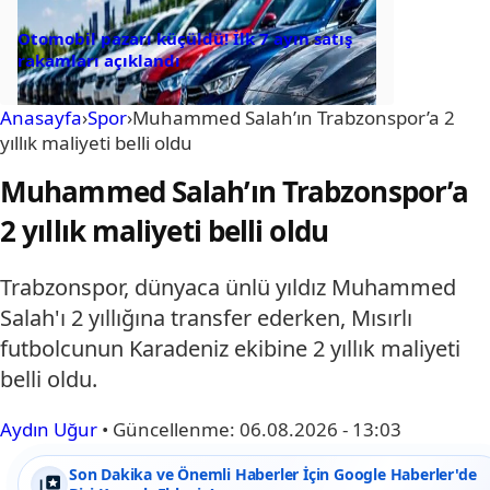
Otomobil pazarı küçüldü! İlk 7 ayın satış
rakamları açıklandı
Anasayfa
›
Spor
›
Muhammed Salah’ın Trabzonspor’a 2
yıllık maliyeti belli oldu
Muhammed Salah’ın Trabzonspor’a
2 yıllık maliyeti belli oldu
Trabzonspor, dünyaca ünlü yıldız Muhammed
Salah'ı 2 yıllığına transfer ederken, Mısırlı
futbolcunun Karadeniz ekibine 2 yıllık maliyeti
belli oldu.
Aydın Uğur
•
Güncellenme:
06.08.2026 - 13:03
Son Dakika ve Önemli Haberler İçin Google Haberler'de