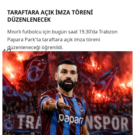
TARAFTARA AÇIK İMZA TÖRENİ
DÜZENLENECEK
Mısırlı futbolcu için bugün saat 19.30'da Trabzon
Papara Park'ta taraftara açık imza töreni
düzenleneceği öğrenildi.
4
/7