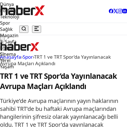
Dünya
Politika
Teknoloji
Spor
Sağlık
Magazin
3. Sayfa
Eğitim
Sinema
Anasayfa
›
Spor
›
TRT 1 ve TRT Spor’da Yayınlanacak
Yerel
Avrupa Maçları Açıklandı
Yaşam
TRT 1 ve TRT Spor’da Yayınlanacak
Avrupa Maçları Açıklandı
Türkiye’de Avrupa maçlarının yayın haklarının
sahibi TRT’de bu haftaki Avrupa maçlarından
hangilerinin şifresiz olarak yayınlanacağı belli
oldu. TRT 1 ve TRT Spor’da yayınlanacak