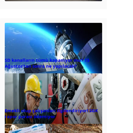
SD kanalların tümü kapanıyor mu? 15
Ağustos’tan sonra ne yapılacak?
Emekli olup çalışanları ilgilendiriyor! SGK
rapor parası ödemiyor