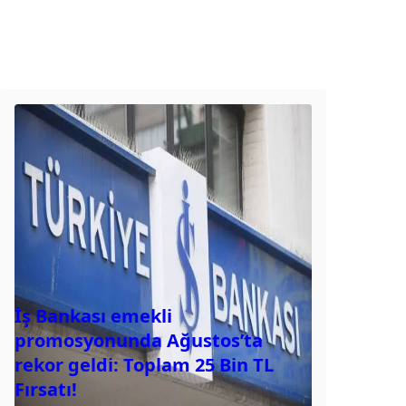
İş Bankası emekli
promosyonunda Ağustos’ta
rekor geldi: Toplam 25 Bin TL
Fırsatı!