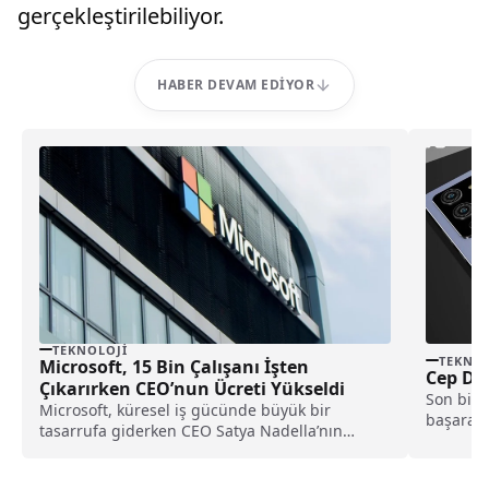
gerçekleştirilebiliyor.
HABER DEVAM EDIYOR
TEKNOLOJI
TEKNOL
Microsoft, 15 Bin Çalışanı İşten
Cep Dos
Çıkarırken CEO’nun Ücreti Yükseldi
Son birk
Microsoft, küresel iş gücünde büyük bir
başaran 
tasarrufa giderken CEO Satya Nadella’nın
modelleri
kazancı yükseldi; şirketin gelir ve hisse değeri
rekor seviyelere ulaştı.