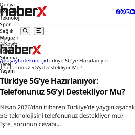
Dünya
Politika
Teknoloji
Spor
Sağlık
Magazin
3. Sayfa
Eğitim
Sinema
Anasayfa
›
Teknoloji
›
Türkiye 5G’ye Hazırlanıyor:
Yerel
Telefonunuz 5G’yi Destekliyor Mu?
Yaşam
Türkiye 5G’ye Hazırlanıyor:
Telefonunuz 5G’yi Destekliyor Mu?
Nisan 2026’dan itibaren Türkiye’de yaygınlaşacak
5G teknolojisini telefonunuz destekliyor mu?
İşte, sorunun cevabı...