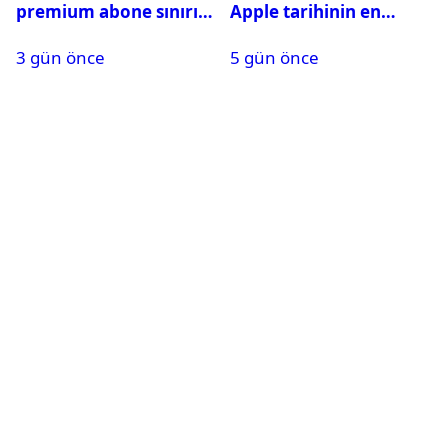
premium abone sınırını
Apple tarihinin en
aştı
pahalı iPhone’u olabilir
3 gün önce
5 gün önce