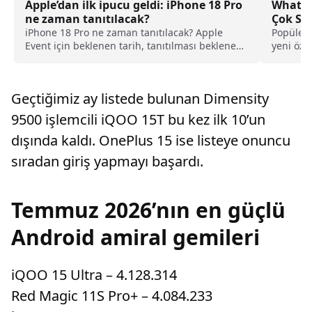
Apple’dan ilk ipucu geldi: iPhone 18 Pro
WhatsA
ne zaman tanıtılacak?
Çok Say
iPhone 18 Pro ne zaman tanıtılacak? Apple
Popüler
Event için beklenen tarih, tanıtılması beklenen
yeni öze
ürünler ve son gelişmeler haberimizde.
tarafında
Geçtiğimiz ay listede bulunan Dimensity
9500 işlemcili iQOO 15T bu kez ilk 10’un
dışında kaldı. OnePlus 15 ise listeye onuncu
sıradan giriş yapmayı başardı.
Temmuz 2026’nın en güçlü
Android amiral gemileri
iQOO 15 Ultra – 4.128.314
Red Magic 11S Pro+ – 4.084.233