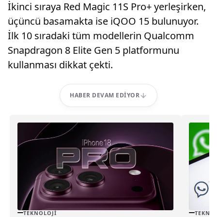
İkinci sıraya Red Magic 11S Pro+ yerleşirken,
üçüncü basamakta ise iQOO 15 bulunuyor.
İlk 10 sıradaki tüm modellerin Qualcomm
Snapdragon 8 Elite Gen 5 platformunu
kullanması dikkat çekti.
HABER DEVAM EDIYOR
TEKNOLOJI
TEKNOL