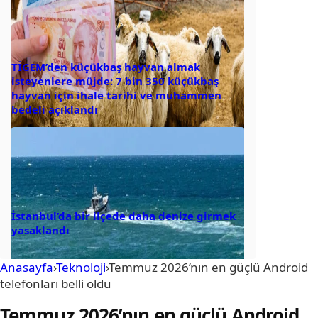
TİGEM’den küçükbaş hayvan almak
isteyenlere müjde: 7 bin 350 küçükbaş
hayvan için ihale tarihi ve muhammen
bedeli açıklandı
İstanbul’da bir ilçede daha denize girmek
yasaklandı
Anasayfa
›
Teknoloji
›
Temmuz 2026’nın en güçlü Android
telefonları belli oldu
Temmuz 2026’nın en güçlü Android