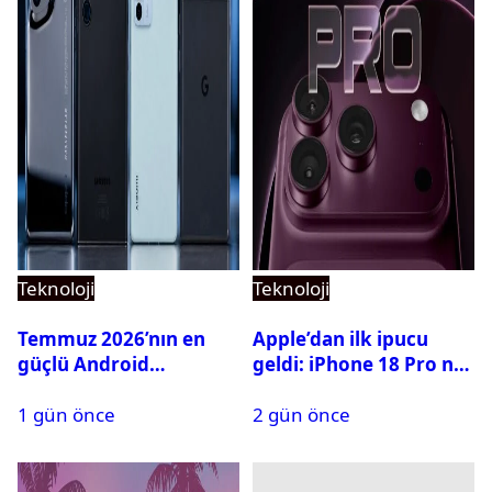
Teknoloji
Teknoloji
Temmuz 2026’nın en
Apple’dan ilk ipucu
güçlü Android
geldi: iPhone 18 Pro ne
telefonları belli oldu
zaman tanıtılacak?
1 gün önce
2 gün önce