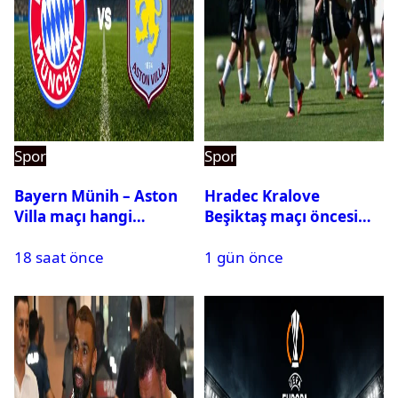
Spor
Spor
Bayern Münih – Aston
Hradec Kralove
Villa maçı hangi
Beşiktaş maçı öncesi
kanalda? Ne zaman,
kadrolar belli oldu! İşte
18 saat önce
1 gün önce
saat kaçta oynanacak?
Siyah-Beyazlıların 11’i