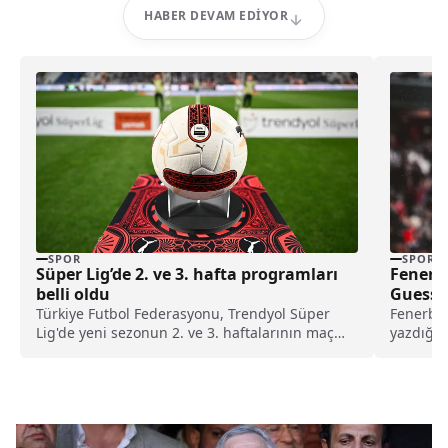
HABER DEVAM EDIYOR
SPOR
SPOR
Süper Lig’de 2. ve 3. hafta programları
Fenerb
belli oldu
Guessa
Türkiye Futbol Federasyonu, Trendyol Süper
Fenerbah
Lig'de yeni sezonun 2. ve 3. haftalarının maç
yazdığı 
programını duyurdu.
hızlandır