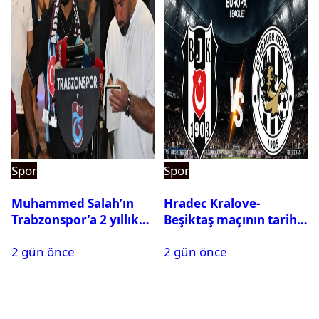
Spor
Spor
Muhammed Salah’ın
Hradec Kralove-
Trabzonspor’a 2 yıllık
Beşiktaş maçının tarihi
maliyeti belli oldu
ve saati açıklandı
2 gün önce
2 gün önce