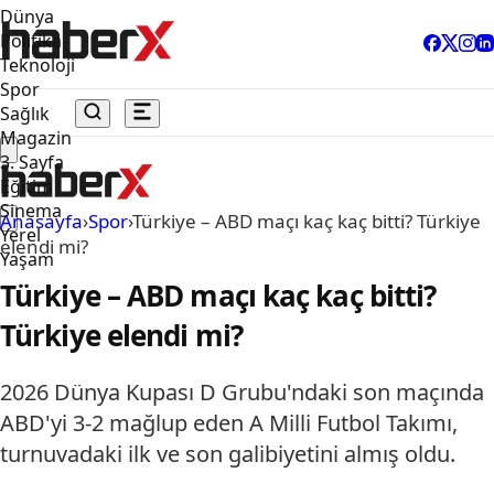
Dünya
Politika
Teknoloji
Spor
Sağlık
Magazin
3. Sayfa
Eğitim
Sinema
Anasayfa
›
Spor
›
Türkiye – ABD maçı kaç kaç bitti? Türkiye
Yerel
elendi mi?
Yaşam
Türkiye – ABD maçı kaç kaç bitti?
Türkiye elendi mi?
2026 Dünya Kupası D Grubu'ndaki son maçında
ABD'yi 3-2 mağlup eden A Milli Futbol Takımı,
turnuvadaki ilk ve son galibiyetini almış oldu.