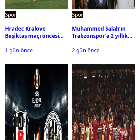
Spor
Spor
Hradec Kralove
Muhammed Salah’ın
Beşiktaş maçı öncesi
Trabzonspor’a 2 yıllık
kadrolar belli oldu! İşte
maliyeti belli oldu
1 gün önce
2 gün önce
Siyah-Beyazlıların 11’i