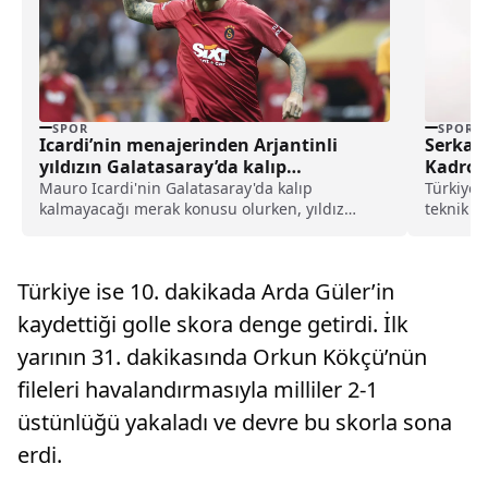
SPOR
SPOR
Icardi’nin menajerinden Arjantinli
Serkan 
yıldızın Galatasaray’da kalıp
Kadros
kalmayacağına yönelik önemli
Mauro Icardi'nin Galatasaray'da kalıp
Türkiye 
açıklama
kalmayacağı merak konusu olurken, yıldız
teknik k
futbolcunun menajeri ise Icardi'nin geleceğine
olduğunu
yönelik açıklama yaptı.
Türkiye ise 10. dakikada Arda Güler’in
kaydettiği golle skora denge getirdi. İlk
yarının 31. dakikasında Orkun Kökçü’nün
fileleri havalandırmasıyla milliler 2-1
üstünlüğü yakaladı ve devre bu skorla sona
erdi.