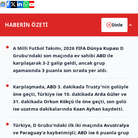
HABERİN
ÖZETİ
Dinle
A Milli Futbol Takımı, 2026
FIFA Dünya Kupası
D
Grubu'ndaki son maçında ev sahibi
ABD
ile
karşılaşarak 3-2 galip geldi, ancak grup
aşamasında 3 puanla son sırada yer aldı.
Karşılaşmada,
ABD
3. dakikada Trusty'nin golüyle
öne geçti, Türkiye ise 10. dakikada
Arda Güler
ve
31. dakikada
Orkun Kökçü
ile öne geçti, son golü
ise uzatma dakikalarında
Kaan Ayhan
kaydetti.
Türkiye, D Grubu'ndaki ilk iki maçında
Avustralya
ve
Paraguay
'a kaybetmişti;
ABD
ise 6 puanla grup