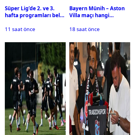
Süper Lig’de 2. ve 3.
Bayern Münih – Aston
hafta programları belli
Villa maçı hangi
oldu
kanalda? Ne zaman,
11 saat önce
18 saat önce
saat kaçta oynanacak?