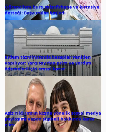
Öğrencilere burs, misafirhane ve kırtasiye
desteği: Başvurular başladı
Kıdem tazminatında hesaplar yeniden
yapılıyor: Yargıtay’dan prim ve yardım
ödemeleri için emsal karar
Aziz Yıldırım’ın kızına yönelik sosyal medya
paylaşımı yapan şüpheli hakkında karar
çıktı