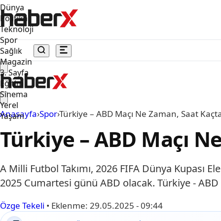
Dünya
Politika
Teknoloji
Spor
Sağlık
Magazin
3. Sayfa
Eğitim
Sinema
Yerel
Anasayfa
›
Spor
›
Türkiye – ABD Maçı Ne Zaman, Saat Kaçt
Yaşam
Türkiye – ABD Maçı Ne
A Milli Futbol Takımı, 2026 FIFA Dünya Kupası Elem
2025 Cumartesi günü ABD olacak. Türkiye - ABD 
Özge Tekeli
•
Eklenme:
29.05.2025 - 09:44