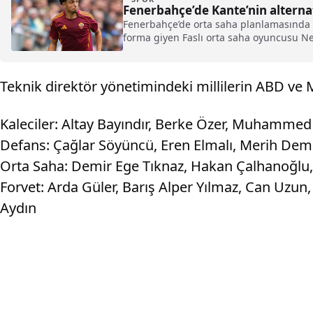
Fenerbahçe’de Kante’nin alterna
Fenerbahçe’de orta saha planlamasında sü
forma giyen Faslı orta saha oyuncusu Nei
Teknik direktör yönetimindeki millilerin ABD ve M
Kaleciler: Altay Bayındır, Berke Özer, Muhammed
Defans: Çağlar Söyüncü, Eren Elmalı, Merih Demir
Orta Saha: Demir Ege Tıknaz, Hakan Çalhanoğlu,
Forvet: Arda Güler, Barış Alper Yılmaz, Can Uzu
Aydın