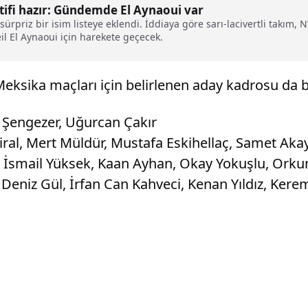
tifi hazır: Gündemde El Aynaoui var
rpriz bir isim listeye eklendi. İddiaya göre sarı-lacivertli takım,
l El Aynaoui için harekete geçecek.
eksika maçları için belirlenen aday kadrosu da bel
 Şengezer, Uğurcan Çakır
al, Mert Müldür, Mustafa Eskihellaç, Samet Akayd
 İsmail Yüksek, Kaan Ayhan, Okay Yokuşlu, Orku
n, Deniz Gül, İrfan Can Kahveci, Kenan Yıldız, K