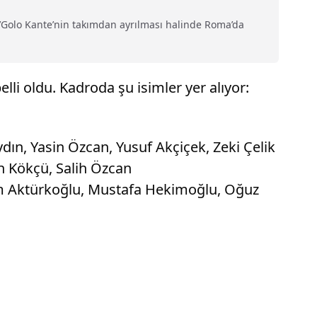
 N’Golo Kante’nin takımdan ayrılması halinde Roma’da
li oldu. Kadroda şu isimler yer alıyor:
ın, Yasin Özcan, Yusuf Akçiçek, Zeki Çelik
n Kökçü, Salih Özcan
erem Aktürkoğlu, Mustafa Hekimoğlu, Oğuz