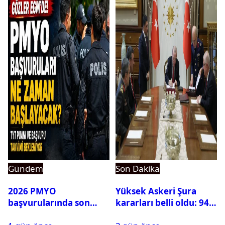
Gündem
Son Dakika
2026 PMYO
Yüksek Askeri Şura
başvurularında son
kararları belli oldu: 94
durum ne?
isim terfi etti