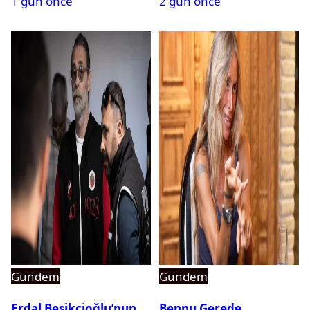
1 gün önce
2 gün önce
Gündem
Gündem
Erdal Beşikçioğlu’nun
Bennu Gerede