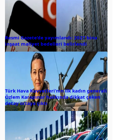
Resmi Gazete’de yayımlandı: 2027 bina
inşaat maliyet bedelleri belirlendi
Türk Hava Kuvvetleri’nin ilk kadın generali
Özlem Karapınar hakkında dikkat çeken
detay ortaya çıktı