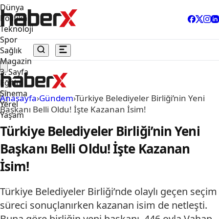
Dünya
Politika
Teknoloji
Spor
Sağlık
Magazin
3. Sayfa
Eğitim
Sinema
Anasayfa
›
Gündem
›
Türkiye Belediyeler Birliği’nin Yeni
Yerel
Başkanı Belli Oldu! İşte Kazanan İsim!
Yaşam
Türkiye Belediyeler Birliği’nin Yeni
Başkanı Belli Oldu! İşte Kazanan
İsim!
Türkiye Belediyeler Birliği’nde olaylı geçen seçim
süreci sonuçlanırken kazanan isim de netleşti.
Buna göre birliğin yeni başkanı, 446 oyla Vahap