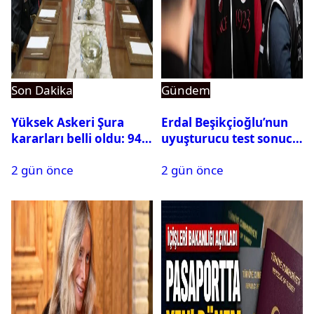
Son Dakika
Gündem
Yüksek Askeri Şura
Erdal Beşikçioğlu’nun
kararları belli oldu: 94
uyuşturucu test sonucu
isim terfi etti
belli oldu
2 gün önce
2 gün önce