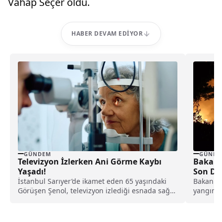
Vahap Seçer oldu.
HABER DEVAM EDIYOR
GÜNDEM
GÜNDE
Televizyon İzlerken Ani Görme Kaybı
Bakan 
Yaşadı!
Son D
İstanbul Sarıyer’de ikamet eden 65 yaşındaki
Bakan İb
Görüşen Şenol, televizyon izlediği esnada sağ
yangınıy
gözünde ani...
durumday