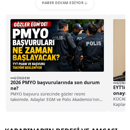
HABER DEVAM EDIYOR
GÜNDEM
2026 PMYO başvurularında son durum
GÜNDE
EYT’lil
ne?
onayı ç
PMYO başvuru sürecinde gözler resmi
KOCAELİ 
takvimde. Adaylar EGM ve Polis Akademisi'nin
Kaplan H
resmi duyurusunu bekliyor.
ödenmesi