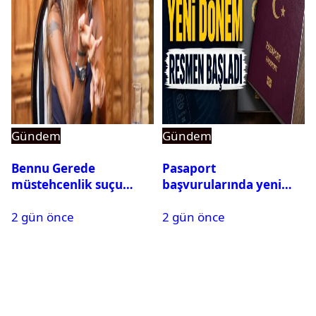
Gündem
Gündem
Bennu Gerede
Pasaport
müstehcenlik suçu
başvurularında yeni
kapsamında gözaltına
dönem başladı
2 gün önce
2 gün önce
alındı