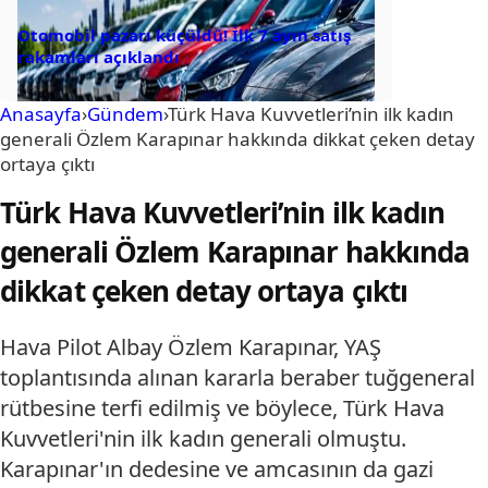
Otomobil pazarı küçüldü! İlk 7 ayın satış
rakamları açıklandı
Anasayfa
›
Gündem
›
Türk Hava Kuvvetleri’nin ilk kadın
generali Özlem Karapınar hakkında dikkat çeken detay
ortaya çıktı
Türk Hava Kuvvetleri’nin ilk kadın
generali Özlem Karapınar hakkında
dikkat çeken detay ortaya çıktı
Hava Pilot Albay Özlem Karapınar, YAŞ
toplantısında alınan kararla beraber tuğgeneral
rütbesine terfi edilmiş ve böylece, Türk Hava
Kuvvetleri'nin ilk kadın generali olmuştu.
Karapınar'ın dedesine ve amcasının da gazi