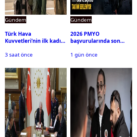
Gündem
Gündem
Türk Hava
2026 PMYO
Kuvvetleri’nin ilk kadın
başvurularında son
generali Özlem
durum ne?
3 saat önce
1 gün önce
Karapınar hakkında
dikkat çeken detay
ortaya çıktı