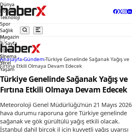
Dünya
Politika
Teknoloji
Spor
Sağlık
Magazin
3. Sayfa
Eğitim
Sinema
Anasayfa
›
Gündem
›
Türkiye Genelinde Sağanak Yağış ve
Yerel
Fırtına Etkili Olmaya Devam Edecek
Yaşam
Türkiye Genelinde Sağanak Yağış ve
Fırtına Etkili Olmaya Devam Edecek
Meteoroloji Genel Müdürlüğü’nün 21 Mayıs 2026
hava durumu raporuna göre Türkiye genelinde
sağanak ve gök gürültülü yağış etkili olacak.
İstanbul dahil birçok il için kuvvetli yağış uyarısı