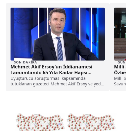
SON DAKIKA
GÜNDE
Mehmet Akif Ersoy’un İddianamesi
Milli S
Tamamlandı: 65 Yıla Kadar Hapsi
Özbeki
İsteniyor!
Görüşt
Uyuşturucu soruşturması kapsamında
Milli Sa
tutuklanan gazeteci Mehmet Akif Ersoy ve yedi
Savunma
şüpheli hakkında hazırlanan iddianamede,
ile bir ar
Ersoy’un birçok suçtan 65 yıla kadar hapis
cezasıyla cezalandırılması talep edildi.