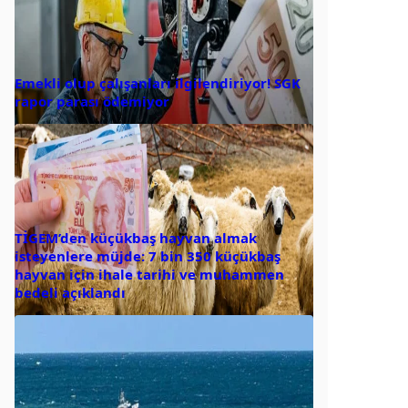
Emekli olup çalışanları ilgilendiriyor! SGK
rapor parası ödemiyor
TİGEM’den küçükbaş hayvan almak
isteyenlere müjde: 7 bin 350 küçükbaş
hayvan için ihale tarihi ve muhammen
bedeli açıklandı