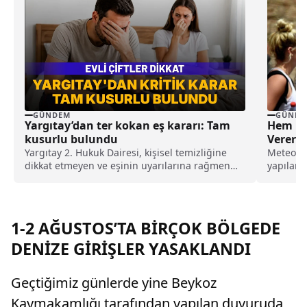
GÜNDEM
GÜNDE
Yargıtay’dan ter kokan eş kararı: Tam
Hem Me
kusurlu bulundu
Vererek
Yargıtay 2. Hukuk Dairesi, kişisel temizliğine
Meteorol
dikkat etmeyen ve eşinin uyarılarına rağmen
yapılan 
duş almayarak sürekli ter kokan kocayı tam
sıcaklıkl
kusurlu buldu. Bu kapsamda çiftin
boşanmasına karar verilirken, kocanın 360 bin
lira tazminat ödemesine karar verildi.
1-2 AĞUSTOS’TA BİRÇOK BÖLGEDE
DENİZE GİRİŞLER YASAKLANDI
Geçtiğimiz günlerde yine Beykoz
Kaymakamlığı tarafından yapılan duyuruda