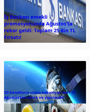
İş Bankası emekli
promosyonunda Ağustos’ta
rekor geldi: Toplam 25 Bin TL
Fırsatı!
SD kanalların tümü kapanıyor mu? 15
Ağustos’tan sonra ne yapılacak?