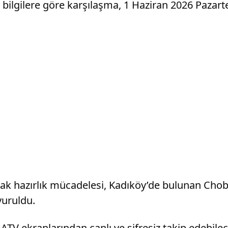
 bilgilere göre karşılaşma, 1 Haziran 2026 Pazar
cak hazırlık mücadelesi, Kadıköy’de bulunan Chob
yuruldu.
ATV ekranlarından canlı ve şifresiz takip edebil