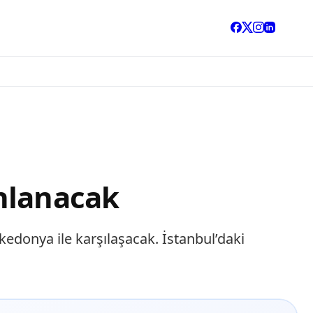
nlanacak
edonya ile karşılaşacak. İstanbul’daki