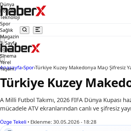
Dünya
Politika
Teknoloji
Spor
Sağlık
Magazin
3. Sayfa
Eğitim
Sinema
Yerel
Anasayfa
›
Spor
›
Türkiye Kuzey Makedonya Maçı Şifresiz Y
Yaşam
Türkiye Kuzey Makedon
A Milli Futbol Takımı, 2026 FIFA Dünya Kupası ha
mücadele ATV ekranlarından canlı ve şifresiz yay
Özge Tekeli
•
Eklenme:
30.05.2026 - 18:28