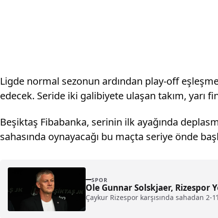
Ligde normal sezonun ardından play-off eşleşmele
edecek. Seride iki galibiyete ulaşan takım, yarı f
Beşiktaş Fibabanka, serinin ilk ayağında deplas
sahasında oynayacağı bu maçta seriye önde başla
SPOR
Ole Gunnar Solskjaer, Rizespor Y
Çaykur Rizespor karşısında sahadan 2-1’l