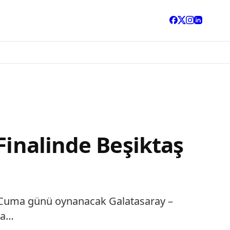
Finalinde Beşiktaş
25 Cuma günü oynanacak Galatasaray –
da…