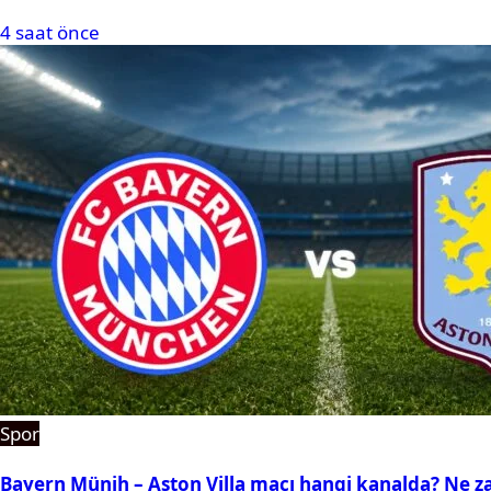
4 saat önce
Spor
Bayern Münih – Aston Villa maçı hangi kanalda? Ne 