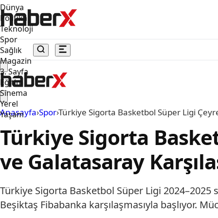
Dünya
Politika
Teknoloji
Spor
Sağlık
Magazin
3. Sayfa
Eğitim
Sinema
Yerel
Anasayfa
›
Spor
›
Türkiye Sigorta Basketbol Süper Ligi Çeyr
Yaşam
Türkiye Sigorta Basket
ve Galatasaray Karşıl
Türkiye Sigorta Basketbol Süper Ligi 2024–2025 
Beşiktaş Fibabanka karşılaşmasıyla başlıyor. Mü