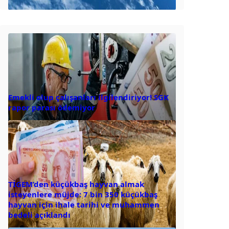
Emekli olup çalışanları ilgilendiriyor! SGK
rapor parası ödemiyor
TİGEM’den küçükbaş hayvan almak
isteyenlere müjde: 7 bin 350 küçükbaş
hayvan için ihale tarihi ve muhammen
bedeli açıklandı