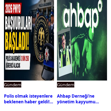
Gündem
Gündem
Polis olmak isteyenlere
Ahbap Derneği’ne
beklenen haber geldi!
yönetim kayyumu
PMYO başvuruları açıldı
atandı: Kapatma davası