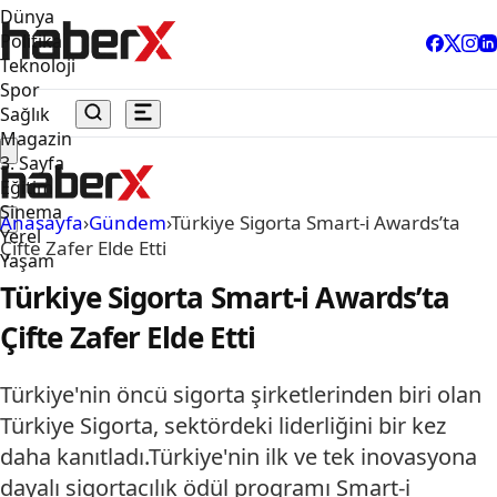
Dünya
Politika
Teknoloji
Spor
Sağlık
Magazin
3. Sayfa
Eğitim
Sinema
Anasayfa
›
Gündem
›
Türkiye Sigorta Smart-i Awards’ta
Yerel
Çifte Zafer Elde Etti
Yaşam
Türkiye Sigorta Smart-i Awards’ta
Çifte Zafer Elde Etti
Türkiye'nin öncü sigorta şirketlerinden biri olan
Türkiye Sigorta, sektördeki liderliğini bir kez
daha kanıtladı.Türkiye'nin ilk ve tek inovasyona
dayalı sigortacılık ödül programı Smart-i