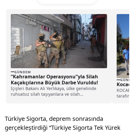
GÜNDEM
“Kahramanlar Operasyonu”yla Silah
GÜNDE
Kaçakçılarına Büyük Darbe Vuruldu!
Kocaeli
İçişleri Bakanı Ali Yerlikaya, ülke genelinde
KOCAELİ 
ruhsatsız silah taşıyanlara ve silah
tarafınd
kaçakçılarına yönelik gerçekleştirilen...
plajlar, 
Türkiye Sigorta, deprem sonrasında
gerçekleştirdiği “Türkiye Sigorta Tek Yürek