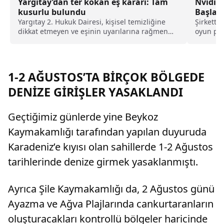
Yargıtay’dan ter kokan eş kararı: Tam
Nvıdıa
kusurlu bulundu
Başlad
Yargıtay 2. Hukuk Dairesi, kişisel temizliğine
Şirkette
dikkat etmeyen ve eşinin uyarılarına rağmen
oyun pl
duş almayarak sürekli ter kokan kocayı tam
by GAME+
kusurlu buldu. Bu kapsamda çiftin
boşanmasına karar verilirken, kocanın 360 bin
lira tazminat ödemesine karar verildi.
1-2 AĞUSTOS’TA BİRÇOK BÖLGEDE
DENİZE GİRİŞLER YASAKLANDI
Geçtiğimiz günlerde yine Beykoz
Kaymakamlığı tarafından yapılan duyuruda
Karadeniz’e kıyısı olan sahillerde 1-2 Ağustos
tarihlerinde denize girmek yasaklanmıştı.
Ayrıca Şile Kaymakamlığı da, 2 Ağustos günü
Ayazma ve Ağva Plajlarında cankurtaranların
oluşturacakları kontrollü bölgeler haricinde