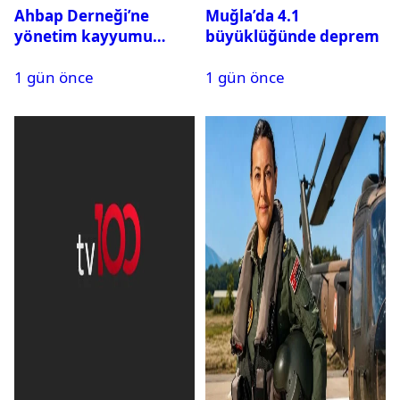
Ahbap Derneği’ne
Muğla’da 4.1
yönetim kayyumu
büyüklüğünde deprem
atandı: Kapatma davası
1 gün önce
1 gün önce
açıldı