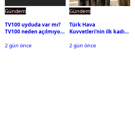
Gündem
Gündem
TV100 uyduda var mı?
Türk Hava
TV100 neden açılmıyor?
Kuvvetleri’nin ilk kadın
generali Özlem
2 gün önce
2 gün önce
Karapınar hakkında
dikkat çeken detay
ortaya çıktı