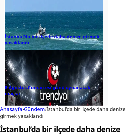
İstanbul’da bir ilçede daha denize girmek
yasaklandı
8 Ağustos Cumartesi günü oynanacak
maçlar
Anasayfa
›
Gündem
›
İstanbul’da bir ilçede daha denize
girmek yasaklandı
İstanbul’da bir ilçede daha denize