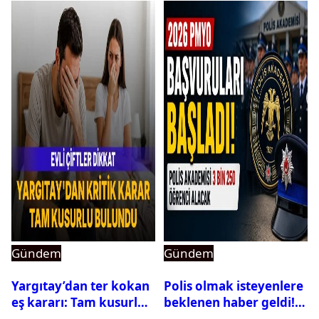
Gündem
Gündem
Yargıtay’dan ter kokan
Polis olmak isteyenlere
eş kararı: Tam kusurlu
beklenen haber geldi!
bulundu
PMYO başvuruları açıldı