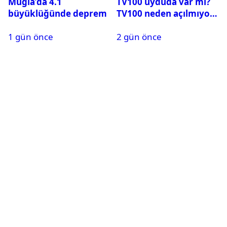
Muğla’da 4.1
TV100 uyduda var mı?
büyüklüğünde deprem
TV100 neden açılmıyor?
1 gün önce
2 gün önce