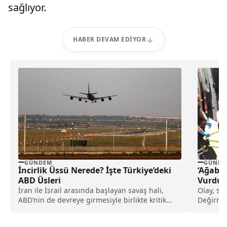
sağlıyor.
HABER DEVAM EDIYOR
GÜNDEM
GÜNDE
İncirlik Üssü Nerede? İşte Türkiye’deki
‘Ağabey
ABD Üsleri
Vurdu
İran ile İsrail arasında başlayan savaş hali,
Olay, saa
ABD’nin de devreye girmesiyle birlikte kritik
Değirmen
bir...
gerçekle