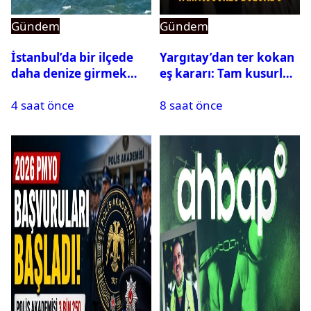
Gündem
Gündem
İstanbul’da bir ilçede
Yargıtay’dan ter kokan
daha denize girmek
eş kararı: Tam kusurlu
yasaklandı
bulundu
4 saat önce
8 saat önce