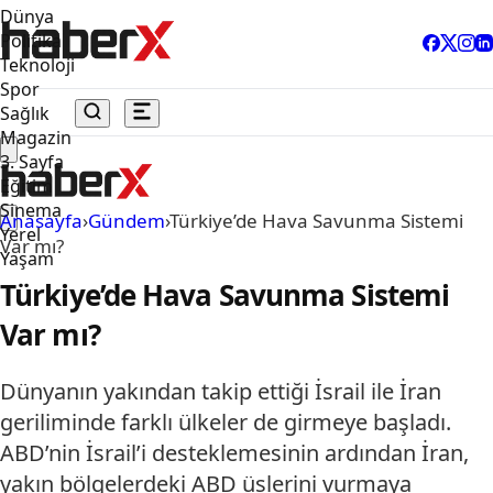
Dünya
Politika
Teknoloji
Spor
Sağlık
Magazin
3. Sayfa
Eğitim
Sinema
Anasayfa
›
Gündem
›
Türkiye’de Hava Savunma Sistemi
Yerel
Var mı?
Yaşam
Türkiye’de Hava Savunma Sistemi
Var mı?
Dünyanın yakından takip ettiği İsrail ile İran
geriliminde farklı ülkeler de girmeye başladı.
ABD’nin İsrail’i desteklemesinin ardından İran,
yakın bölgelerdeki ABD üslerini vurmaya