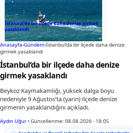
İstanbul’da bir ilçede daha denize girmek
yasaklandı
Anasayfa
›
Gündem
›
İstanbul’da bir ilçede daha denize
girmek yasaklandı
İstanbul’da bir ilçede daha denize
girmek yasaklandı
Beykoz Kaymakamlığı, yüksek dalga boyu
nedeniyle 9 Ağustos’ta (yarın) ilçede denize
girmenin yasaklandığını açıkladı.
Aydın Uğur
•
Güncellenme:
08.08.2026 - 18:05