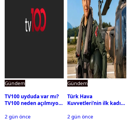
Gündem
Gündem
TV100 uyduda var mı?
Türk Hava
TV100 neden açılmıyor?
Kuvvetleri’nin ilk kadın
generali Özlem
2 gün önce
2 gün önce
Karapınar hakkında
dikkat çeken detay
ortaya çıktı