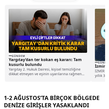
GÜNDEM
Yargıtay’dan ter kokan eş kararı: Tam
GÜNDE
kusurlu bulundu
İzmir s
Yargıtay 2. Hukuk Dairesi, kişisel temizliğine
İZMİR (İ
dikkat etmeyen ve eşinin uyarılarına rağmen
yıllık 3
duş almayarak sürekli ter kokan kocayı tam
Balıklan
kusurlu buldu. Bu kapsamda çiftin
boşanmasına karar verilirken, kocanın 360 bin
lira tazminat ödemesine karar verildi.
1-2 AĞUSTOS’TA BİRÇOK BÖLGEDE
DENİZE GİRİŞLER YASAKLANDI