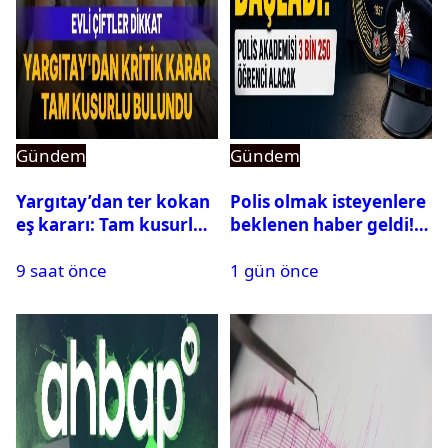
Gündem
Gündem
Yargıtay’dan ter kokan
Polis olmak isteyenlere
eş kararı: Tam kusurlu
beklenen haber geldi!
bulundu
PMYO başvuruları açıldı
9 saat önce
1 gün önce