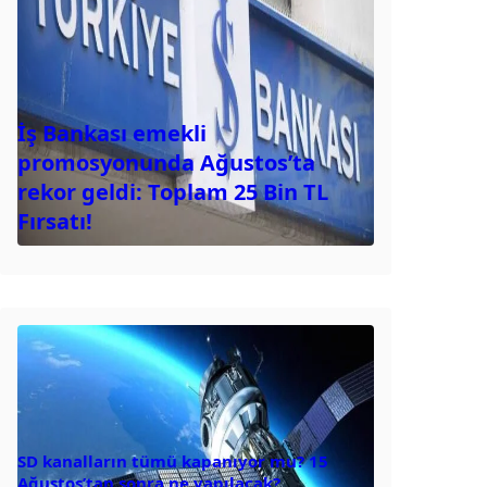
İş Bankası emekli
promosyonunda Ağustos’ta
rekor geldi: Toplam 25 Bin TL
Fırsatı!
SD kanalların tümü kapanıyor mu? 15
Ağustos’tan sonra ne yapılacak?