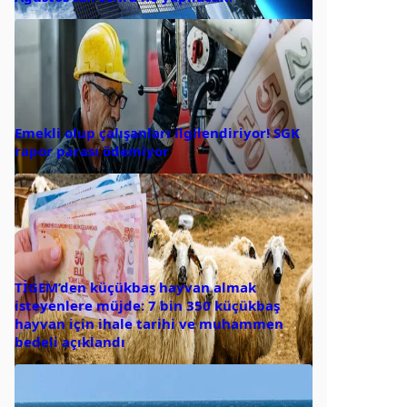
Emekli olup çalışanları ilgilendiriyor! SGK
rapor parası ödemiyor
TİGEM’den küçükbaş hayvan almak
isteyenlere müjde: 7 bin 350 küçükbaş
hayvan için ihale tarihi ve muhammen
bedeli açıklandı