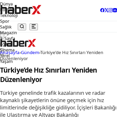
Dünya
Politika
Teknoloji
Spor
Sağlık
Magazin
3. Sayfa
Eğitim
Sinema
Anasayfa
›
Gündem
›
Türkiye’de Hız Sınırları Yeniden
Yerel
Düzenleniyor
Yaşam
Türkiye’de Hız Sınırları Yeniden
Düzenleniyor
Türkiye genelinde trafik kazalarının ve radar
kaynaklı şikayetlerin önüne geçmek için hız
limitlerinde değişikliğe gidiliyor. İçişleri Bakanlığı
ile Ulaştırma ve Altyapı Bakanlığı