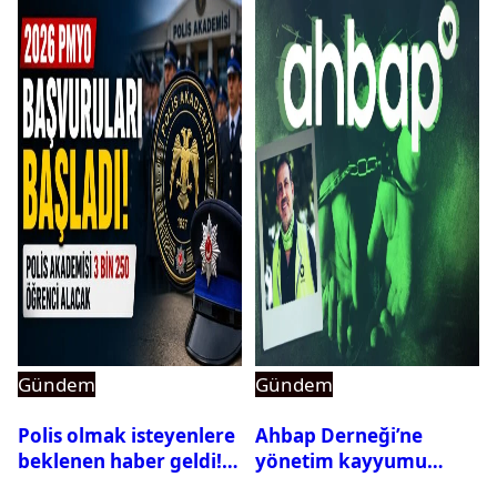
Gündem
Gündem
Polis olmak isteyenlere
Ahbap Derneği’ne
beklenen haber geldi!
yönetim kayyumu
PMYO başvuruları açıldı
atandı: Kapatma davası