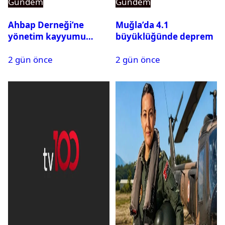
Gündem
Gündem
Ahbap Derneği’ne
Muğla’da 4.1
yönetim kayyumu
büyüklüğünde deprem
atandı: Kapatma davası
2 gün önce
2 gün önce
açıldı