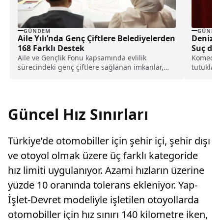
GÜNDEM
GÜNDE
Aile Yılı’nda Genç Çiftlere Belediyelerden
Deniz G
168 Farklı Destek
Suç du
Aile ve Gençlik Fonu kapsamında evlilik
Komedye
sürecindeki genç çiftlere sağlanan imkanlar,
tutuklan
"Aile Yılı" çerçevesinde...
görüntüle
Güncel Hız Sınırları
Türkiye’de otomobiller için şehir içi, şehir dışı
ve otoyol olmak üzere üç farklı kategoride
hız limiti uygulanıyor. Azami hızların üzerine
yüzde 10 oranında tolerans ekleniyor. Yap-
İşlet-Devret modeliyle işletilen otoyollarda
otomobiller için hız sınırı 140 kilometre iken,