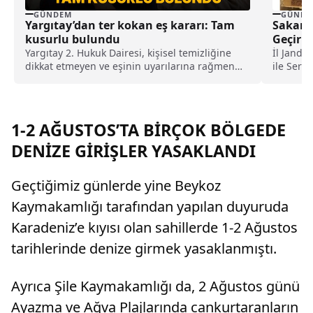
GÜNDEM
GÜNDE
Yargıtay’dan ter kokan eş kararı: Tam
Sakarya
kusurlu bulundu
Geçiril
Yargıtay 2. Hukuk Dairesi, kişisel temizliğine
İl Jand
dikkat etmeyen ve eşinin uyarılarına rağmen
ile Serd
duş almayarak sürekli ter kokan kocayı tam
istihbari
kusurlu buldu. Bu kapsamda çiftin
boşanmasına karar verilirken, kocanın 360 bin
lira tazminat ödemesine karar verildi.
1-2 AĞUSTOS’TA BİRÇOK BÖLGEDE
DENİZE GİRİŞLER YASAKLANDI
Geçtiğimiz günlerde yine Beykoz
Kaymakamlığı tarafından yapılan duyuruda
Karadeniz’e kıyısı olan sahillerde 1-2 Ağustos
tarihlerinde denize girmek yasaklanmıştı.
Ayrıca Şile Kaymakamlığı da, 2 Ağustos günü
Ayazma ve Ağva Plajlarında cankurtaranların