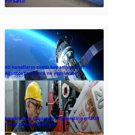
Fırsatı!
SD kanalların tümü kapanıyor mu? 15
Ağustos’tan sonra ne yapılacak?
Emekli olup çalışanları ilgilendiriyor! SGK
rapor parası ödemiyor