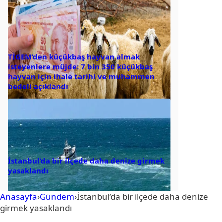
TİGEM’den küçükbaş hayvan almak
isteyenlere müjde: 7 bin 350 küçükbaş
hayvan için ihale tarihi ve muhammen
bedeli açıklandı
İstanbul’da bir ilçede daha denize girmek
yasaklandı
Anasayfa
›
Gündem
›
İstanbul’da bir ilçede daha denize
girmek yasaklandı