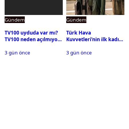
Gündem
Gündem
TV100 uyduda var mı?
Türk Hava
TV100 neden açılmıyor?
Kuvvetleri’nin ilk kadın
generali Özlem
3 gün önce
3 gün önce
Karapınar hakkında
dikkat çeken detay
ortaya çıktı