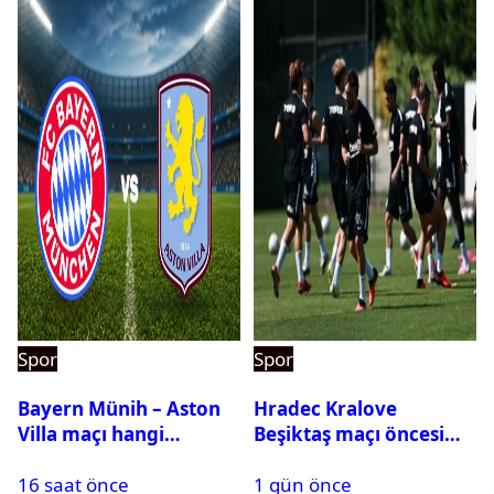
Spor
Spor
Bayern Münih – Aston
Hradec Kralove
Villa maçı hangi
Beşiktaş maçı öncesi
kanalda? Ne zaman,
kadrolar belli oldu! İşte
16 saat önce
1 gün önce
saat kaçta oynanacak?
Siyah-Beyazlıların 11’i