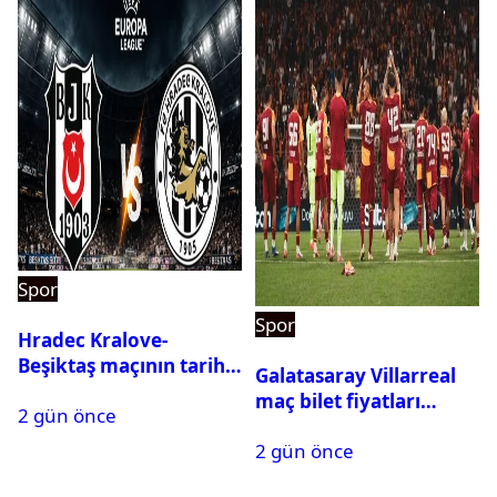
Spor
Spor
Hradec Kralove-
Beşiktaş maçının tarihi
Galatasaray Villarreal
ve saati açıklandı
maç bilet fiyatları
2 gün önce
açıklandı
2 gün önce