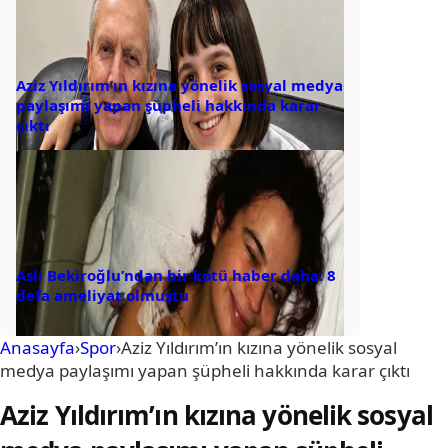
Aziz Yıldırım’ın kızına yönelik sosyal medya
paylaşımı yapan şüpheli hakkında karar
çıktı
Aslı Bekiroğlu’ndan bir kötü haber daha: 8
defa ameliyat olmuştu
Anasayfa
›
Spor
›
Aziz Yıldırım’ın kızına yönelik sosyal
medya paylaşımı yapan şüpheli hakkında karar çıktı
Aziz Yıldırım’ın kızına yönelik sosyal