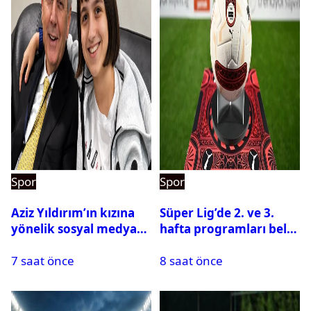
Spor
Spor
Aziz Yıldırım’ın kızına
Süper Lig’de 2. ve 3.
yönelik sosyal medya
hafta programları belli
paylaşımı yapan şüpheli
oldu
7 saat önce
8 saat önce
hakkında karar çıktı