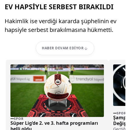
EV HAPSİYLE SERBEST BIRAKILDI
Hakimlik ise verdiği kararda şüphelinin ev
hapsiyle serbest bırakılmasına hükmetti.
HABER DEVAM EDIYOR
SPOR
Şampiyo
SPOR
Süper Lig’de 2. ve 3. hafta programları
Değişti
belli oldu
Geçtiğim