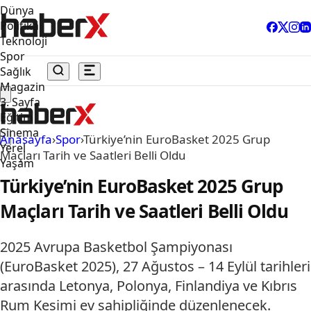
Dünya
Politika
Teknoloji
Spor
Sağlık
Magazin
3. Sayfa
Eğitim
Sinema
Anasayfa
›
Spor
›
Türkiye’nin EuroBasket 2025 Grup
Yerel
Maçları Tarih ve Saatleri Belli Oldu
Yaşam
Türkiye’nin EuroBasket 2025 Grup
Maçları Tarih ve Saatleri Belli Oldu
2025 Avrupa Basketbol Şampiyonası
(EuroBasket 2025), 27 Ağustos – 14 Eylül tarihleri
arasında Letonya, Polonya, Finlandiya ve Kıbrıs
Rum Kesimi ev sahipliğinde düzenlenecek.