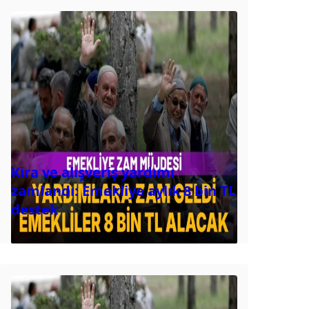
Kira ve alışveriş yardımı
zamlandı: Emekliye aylık 8 bin TL
destek