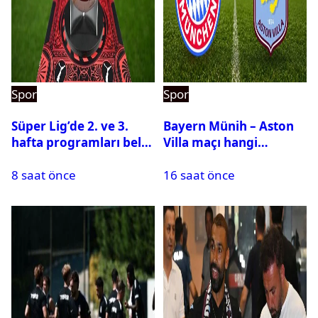
Spor
Spor
Süper Lig’de 2. ve 3.
Bayern Münih – Aston
hafta programları belli
Villa maçı hangi
oldu
kanalda? Ne zaman,
8 saat önce
16 saat önce
saat kaçta oynanacak?