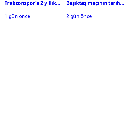
Trabzonspor’a 2 yıllık
Beşiktaş maçının tarihi
maliyeti belli oldu
ve saati açıklandı
1 gün önce
2 gün önce