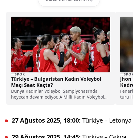
SPOR
SPOR
Türkiye – Bulgaristan Kadın Voleybol
Jhon D
Maçı Saat Kaçta?
Kadrod
Dünya Kadınlar Voleybol Şampiyonası’nda
Fenerbah
heyecan devam ediyor. A Milli Kadın Voleybol
turu ilk
Takımı, turnuvanın ikinci...
Feyenoord
27 Ağustos 2025, 18:00:
Türkiye – Letonya
29 Ağustos 2025, 14:45:
Türkiye – Çekya