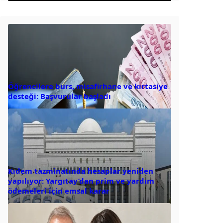
Öğrencilere burs, misafirhane ve kırtasiye
desteği: Başvurular başladı
Kıdem tazminatında hesaplar yeniden
yapılıyor: Yargıtay’dan prim ve yardım
ödemeleri için emsal karar