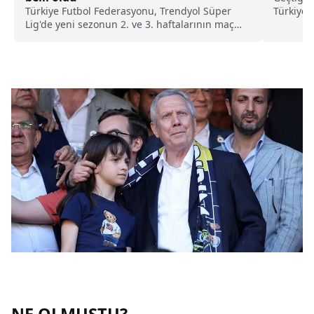
Türkiye Futbol Federasyonu, Trendyol Süper
Türkiye 
Lig'de yeni sezonun 2. ve 3. haftalarının maç
sezonuna
programını duyurdu.
NE OLMUŞTU?