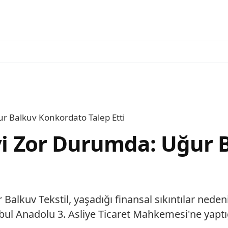
ur Balkuv Konkordato Talep Etti
evi Zor Durumda: Uğur
r Balkuv Tekstil, yaşadığı finansal sıkıntılar ne
nbul Anadolu 3. Asliye Ticaret Mahkemesi'ne yapt