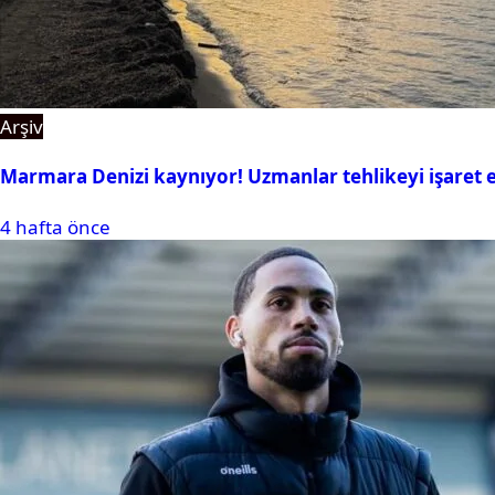
Arşiv
Marmara Denizi kaynıyor! Uzmanlar tehlikeyi işaret e
4 hafta önce