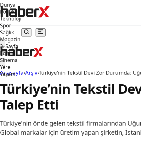
Dünya
Politika
Teknoloji
Spor
Sağlık
Magazin
3. Sayfa
Eğitim
Sinema
Yerel
Anasayfa
›
Arşiv
›
Türkiye’nin Tekstil Devi Zor Durumda: Uğ
Yaşam
Türkiye’nin Tekstil D
Talep Etti
Türkiye'nin önde gelen tekstil firmalarından Uğu
Global markalar için üretim yapan şirketin, İsta