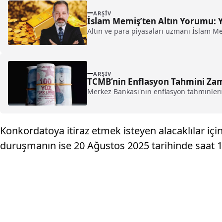
ARŞIV
İslam Memiş’ten Altın Yorumu: Yı
Altın ve para piyasaları uzmanı İslam Me
ARŞIV
TCMB’nin Enflasyon Tahmini Zam 
Merkez Bankası'nın enflasyon tahminleri
Konkordatoya itiraz etmek isteyen alacaklılar için
duruşmanın ise 20 Ağustos 2025 tarihinde saat 14