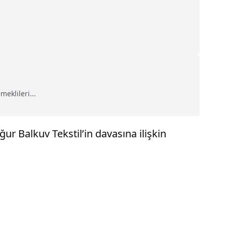
.
eklileri...
ğur Balkuv Tekstil’in davasına ilişkin