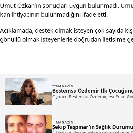
Umut Özkan’ın sonuçları uygun bulunmadı. Umut 
kan ihtiyacının bulunmadığını ifade etti.
Açıklamada, destek olmak isteyen çok sayıda kişi
gönüllü olmak isteyenlerle doğrudan iletişime geçi
MAGAZIN
Bestemsu Özdemir İlk Çocuğunu
Oyuncu Bestemsu Özdemir, eşi Ersin Görkem
MAGAZIN
Şekip Taşpınar’ın Sağlık Durumu
8 Haziran akşamı evinde rahatsızlanan T