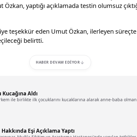
Özkan, yaptığı açıklamada testin olumsuz çıktığ
ye teşekkür eden Umut Özkan, ilerleyen süreçte t
leceği belirtti.
HABER DEVAM EDIYOR
 Kucağına Aldı
 ile birlikte ilk çocuklarını kucaklarına alarak anne-baba olmanın 
 Hakkında Eşi Açıklama Yaptı
aşpınar, Muğla Eğitim ve Araştırma Hastanesi'nde yapılan tetkikler