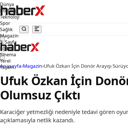
Dünya
Politika
Teknoloji
Spor
Sağlık
Magazin
3. Sayfa
Eğitim
Sinema
Yerel
Anasayfa
›
Magazin
›
Ufuk Özkan İçin Donör Arayışı Sürüyo
Yaşam
Ufuk Özkan İçin Donör
Olumsuz Çıktı
Karaciğer yetmezliği nedeniyle tedavi gören oyun
açıklamasıyla netlik kazandı.