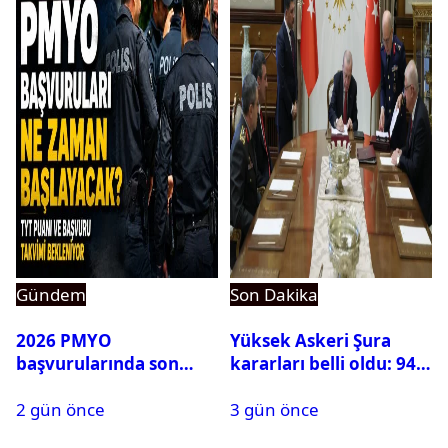
Gündem
Son Dakika
2026 PMYO
Yüksek Askeri Şura
başvurularında son
kararları belli oldu: 94
durum ne?
isim terfi etti
2 gün önce
3 gün önce