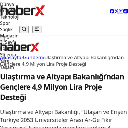
Dünya
Politika
Teknoloji
Spor
Sağlık
Magazin
3. Sayfa
Eğitim
Sinema
Anasayfa
›
Gündem
›
Ulaştırma ve Altyapı Bakanlığı’ndan
Yerel
Gençlere 4,9 Milyon Lira Proje Desteği
Yaşam
Ulaştırma ve Altyapı Bakanlığı’ndan
Gençlere 4,9 Milyon Lira Proje
Desteği
Ulaştırma ve Altyapı Bakanlığı, “Ulaşan ve Erişen
Türkiye 2053 Üniversiteler Arası Ar-Ge Fikir
Yarışması” kapsamında gençlere toplam 4