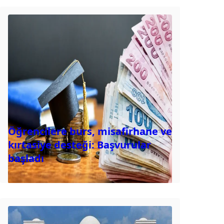
Öğrencilere burs, misafirhane ve
kırtasiye desteği: Başvurular
başladı