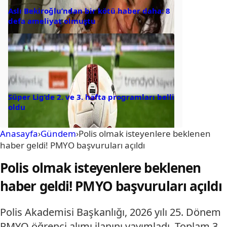
Aslı Bekiroğlu’ndan bir kötü haber daha: 8
defa ameliyat olmuştu
Süper Lig’de 2. ve 3. hafta programları belli
oldu
Anasayfa
›
Gündem
›
Polis olmak isteyenlere beklenen
haber geldi! PMYO başvuruları açıldı
Polis olmak isteyenlere beklenen
haber geldi! PMYO başvuruları açıldı
Polis Akademisi Başkanlığı, 2026 yılı 25. Dönem
PMYO öğrenci alımı ilanını yayımladı. Toplam 3