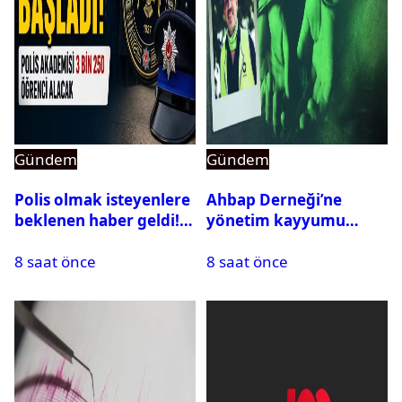
Gündem
Gündem
Polis olmak isteyenlere
Ahbap Derneği’ne
beklenen haber geldi!
yönetim kayyumu
PMYO başvuruları açıldı
atandı: Kapatma davası
8 saat önce
8 saat önce
açıldı