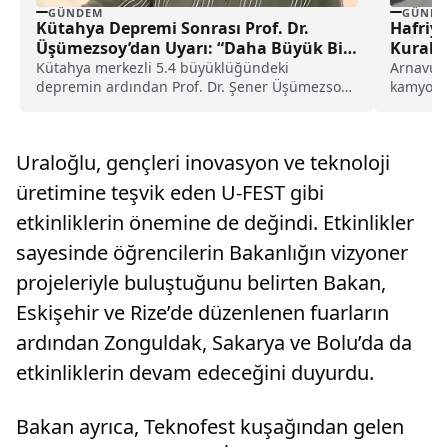
GÜNDEM
GÜNDE
Kütahya Depremi Sonrası Prof. Dr.
Hafriy
Üşümezsoy’dan Uyarı: “Daha Büyük Bir
Kurall
Depremin Habercisi Olabilir”
Kütahya merkezli 5.4 büyüklüğündeki
Arnavutk
depremin ardından Prof. Dr. Şener Üşümezsoy,
kamyonla
Simav fayında stres birikiminin sürdüğünü
Yolu Cad
belirterek 6.5 ila 6.7 büyüklüğünde bir
Belediyes
depremin mümkün olabileceğini açıkladı.
Uraloğlu, gençleri inovasyon ve teknoloji
üretimine teşvik eden U-FEST gibi
etkinliklerin önemine de değindi. Etkinlikler
sayesinde öğrencilerin Bakanlığın vizyoner
projeleriyle buluştuğunu belirten Bakan,
Eskişehir ve Rize’de düzenlenen fuarların
ardından Zonguldak, Sakarya ve Bolu’da da
etkinliklerin devam edeceğini duyurdu.
Bakan ayrıca, Teknofest kuşağından gelen