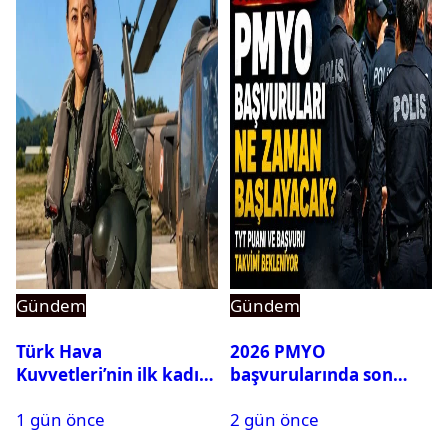
Gündem
Gündem
Türk Hava
2026 PMYO
Kuvvetleri’nin ilk kadın
başvurularında son
generali Özlem
durum ne?
1 gün önce
2 gün önce
Karapınar hakkında
dikkat çeken detay