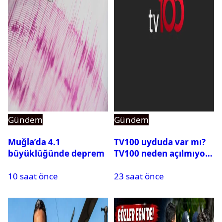
Gündem
Gündem
Muğla’da 4.1
TV100 uyduda var mı?
büyüklüğünde deprem
TV100 neden açılmıyor?
10 saat önce
23 saat önce