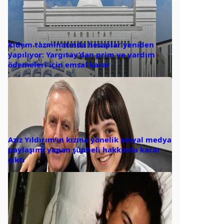
Kıdem tazminatında hesaplar yeniden
yapılıyor: Yargıtay’dan prim ve yardım
ödemeleri için emsal karar
Aziz Yıldırım’ın kızına yönelik sosyal medya
paylaşımı yapan şüpheli hakkında karar
çıktı