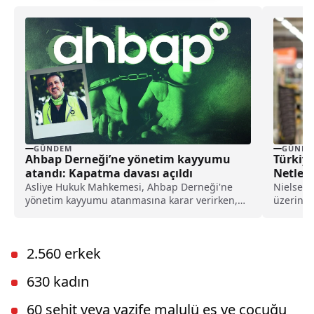
GÜNDEM
GÜNDE
Ahbap Derneği’ne yönetim kayyumu
Türkiye
atandı: Kapatma davası açıldı
Netleşt
Asliye Hukuk Mahkemesi, Ahbap Derneği'ne
NielsenI
yönetim kayyumu atanmasına karar verirken,
üzerine 
İstanbul Cumhuriyet Başsavcılığı ise, derneğin
öncelikl
kapatılması için Asliye Hukuk Mahkemesi'ne
çıkardı.Y
dava açtı.
2.560 erkek
630 kadın
60 şehit veya vazife malulü eş ve çocuğu