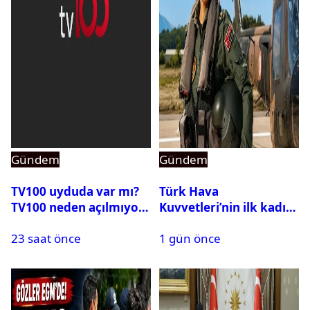
Gündem
Gündem
TV100 uyduda var mı?
Türk Hava
TV100 neden açılmıyor?
Kuvvetleri’nin ilk kadın
generali Özlem
23 saat önce
1 gün önce
Karapınar hakkında
dikkat çeken detay
ortaya çıktı