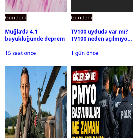
Gündem
Gündem
Muğla’da 4.1
TV100 uyduda var mı?
büyüklüğünde deprem
TV100 neden açılmıyor?
15 saat önce
1 gün önce