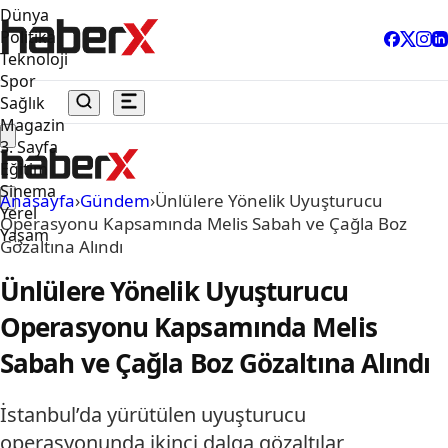
Dünya
Politika
Teknoloji
Spor
Sağlık
Magazin
3. Sayfa
Eğitim
Sinema
Anasayfa
›
Gündem
›
Ünlülere Yönelik Uyuşturucu
Yerel
Operasyonu Kapsamında Melis Sabah ve Çağla Boz
Yaşam
Gözaltına Alındı
Ünlülere Yönelik Uyuşturucu
Operasyonu Kapsamında Melis
Sabah ve Çağla Boz Gözaltına Alındı
İstanbul’da yürütülen uyuşturucu
operasyonunda ikinci dalga gözaltılar