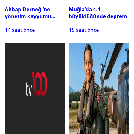
Ahbap Derneği’ne
Muğla’da 4.1
yönetim kayyumu
büyüklüğünde deprem
atandı: Kapatma davası
14 saat önce
15 saat önce
açıldı