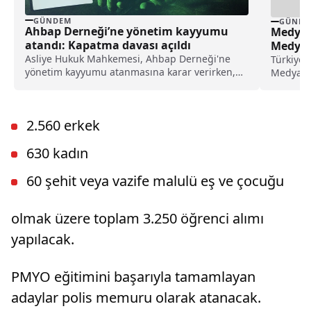
GÜNDEM
GÜNDE
Ahbap Derneği’ne yönetim kayyumu
Medyar
atandı: Kapatma davası açıldı
Medyar
Asliye Hukuk Mahkemesi, Ahbap Derneği'ne
Türkiye’n
yönetim kayyumu atanmasına karar verirken,
Medyarad
İstanbul Cumhuriyet Başsavcılığı ise, derneğin
gündem y
kapatılması için Asliye Hukuk Mahkemesi'ne
dava açtı.
2.560 erkek
630 kadın
60 şehit veya vazife malulü eş ve çocuğu
olmak üzere toplam 3.250 öğrenci alımı
yapılacak.
PMYO eğitimini başarıyla tamamlayan
adaylar polis memuru olarak atanacak.