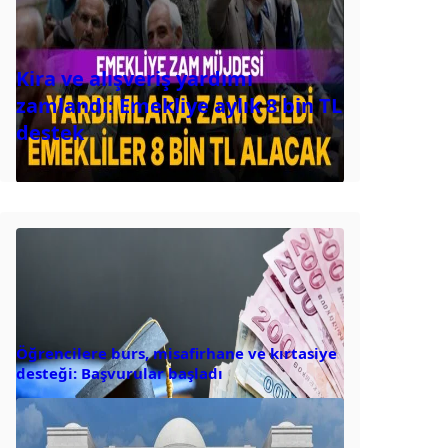
Kira ve alışveriş yardımı
zamlandı: Emekliye aylık 8 bin TL
destek
Öğrencilere burs, misafirhane ve kırtasiye
desteği: Başvurular başladı