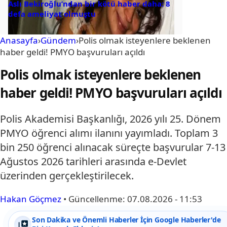
Aslı Bekiroğlu’ndan bir kötü haber daha: 8
defa ameliyat olmuştu
Anasayfa
›
Gündem
›
Polis olmak isteyenlere beklenen
haber geldi! PMYO başvuruları açıldı
Polis olmak isteyenlere beklenen
haber geldi! PMYO başvuruları açıldı
Polis Akademisi Başkanlığı, 2026 yılı 25. Dönem
PMYO öğrenci alımı ilanını yayımladı. Toplam 3
bin 250 öğrenci alınacak süreçte başvurular 7-13
Ağustos 2026 tarihleri arasında e-Devlet
üzerinden gerçekleştirilecek.
Hakan Göçmez
•
Güncellenme:
07.08.2026 - 11:53
Son Dakika ve Önemli Haberler İçin Google Haberler'de