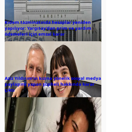
Kıdem tazminatında hesaplar yeniden
yapılıyor: Yargıtay’dan prim ve yardım
ödemeleri için emsal karar
Aziz Yıldırım’ın kızına yönelik sosyal medya
paylaşımı yapan şüpheli hakkında karar
çıktı