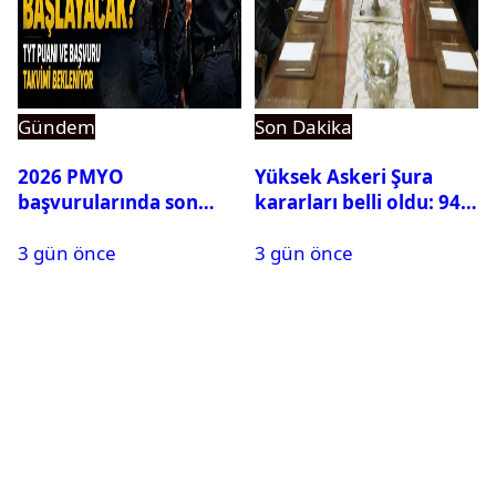
Gündem
Son Dakika
2026 PMYO
Yüksek Askeri Şura
başvurularında son
kararları belli oldu: 94
durum ne?
isim terfi etti
3 gün önce
3 gün önce