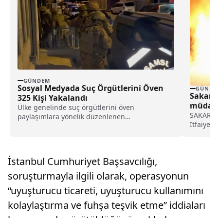
GÜNDEM
Sosyal Medyada Suç Örgütlerini Öven
GÜNDE
Sakarya
325 Kişi Yakalandı
müdahal
Ülke genelinde suç örgütlerini öven
SAKARYA 
paylaşımlara yönelik düzenlenen
İtfaiye D
operasyonlarda 325 kişi gözaltına alınırken çok
azamî nok
sayıda silah ele geçirildi.
İstanbul Cumhuriyet Başsavcılığı,
soruşturmayla ilgili olarak, operasyonun
“uyuşturucu ticareti, uyuşturucu kullanımını
kolaylaştırma ve fuhşa teşvik etme” iddiaları