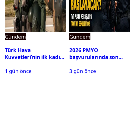
Gündem
Gündem
Türk Hava
2026 PMYO
Kuvvetleri’nin ilk kadın
başvurularında son
generali Özlem
durum ne?
1 gün önce
3 gün önce
Karapınar hakkında
dikkat çeken detay
ortaya çıktı