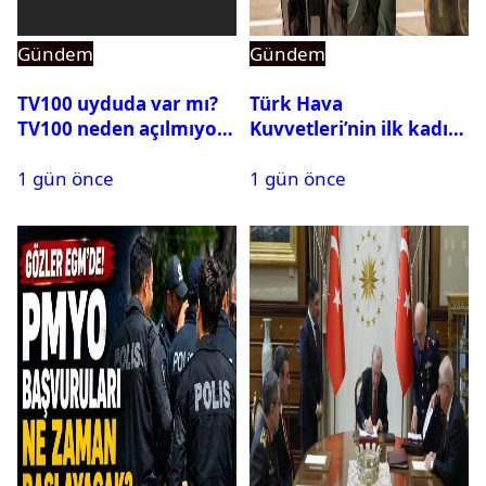
Gündem
Gündem
TV100 uyduda var mı?
Türk Hava
TV100 neden açılmıyor?
Kuvvetleri’nin ilk kadın
generali Özlem
1 gün önce
1 gün önce
Karapınar hakkında
dikkat çeken detay
ortaya çıktı