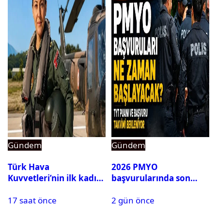
Gündem
Gündem
Türk Hava
2026 PMYO
Kuvvetleri’nin ilk kadın
başvurularında son
generali Özlem
durum ne?
17 saat önce
2 gün önce
Karapınar hakkında
dikkat çeken detay