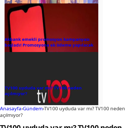
Akbank emekli promosyon kampanyası
başladı! Promosyona ek ödeme yapılacak
TV100 uyduda var mı? TV100 neden
açılmıyor?
Anasayfa
›
Gündem
›
TV100 uyduda var mı? TV100 neden
açılmıyor?
TV100 uyduda var mı? TV100 neden