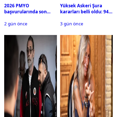
2026 PMYO
Yüksek Askeri Şura
başvurularında son
kararları belli oldu: 94
durum ne?
isim terfi etti
2 gün önce
3 gün önce