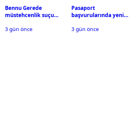
Bennu Gerede
Pasaport
müstehcenlik suçu
başvurularında yeni
kapsamında gözaltına
dönem başladı
3 gün önce
3 gün önce
alındı