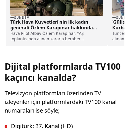
GÜNDE
GÜNDEM
‘Gülist
Türk Hava Kuvvetleri’nin ilk kadın
Kurban 
generali Özlem Karapınar hakkında
dikkat çeken detay ortaya çıktı
Tunceli’
Hava Pilot Albay Özlem Karapınar, YAŞ
alınamay
toplantısında alınan kararla beraber
davasınd
tuğgeneral rütbesine terfi edilmiş ve böylece,
Türk Hava Kuvvetleri'nin ilk kadın generali
olmuştu. Karapınar'ın dedesine ve amcasının
da gazi olduğu öğrenildi.
Dijital platformlarda TV100
kaçıncı kanalda?
Televizyon platformları üzerinden TV
izleyenler için platformlardaki TV100 kanal
numaraları ise şöyle;
Digitürk: 37. Kanal (HD)