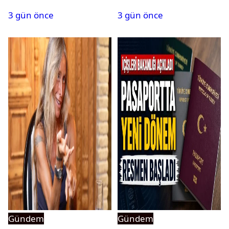
isim terfi etti
belli oldu
3 gün önce
3 gün önce
Gündem
Gündem