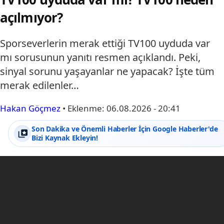
açılmıyor?
Sporseverlerin merak ettiği TV100 uyduda var
mı sorusunun yanıtı resmen açıklandı. Peki,
sinyal sorunu yaşayanlar ne yapacak? İşte tüm
merak edilenler…
Hakan Göçmez
•
Eklenme:
06.08.2026 - 20:41
Son Dakika ve Önemli Haberler İçin Google Haberler'de
Bizi Kaynak Ekleyin!