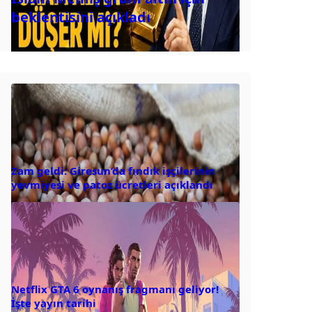
beklentisini açıkladı
Zam geldi: Giresun’da fındık işçilerinin
yevmiyesi ve patoz ücretleri açıklandı
Netflix GTA 6 oynanış fragmanı geliyor!
İşte yayın tarihi