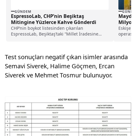
GÜNDEM
GÜNDE
EspressoLab, CHP’nin Beşiktaş
Maydon
Mitingine Yüzlerce Kahve Gönderdi
Milyonl
CHP’nin boykot listesinden çıkarılan
Eskişehir
EspressoLab, Beşiktaş’taki “Millet İradesine
operasy
Sahip Çıkıyor” mitingine yüzlerce kahve
zincirini
gönderdi.
Test sonuçları negatif çıkan isimler arasında
Semavi Siverek, Halime Göçmen, Ercan
Siverek ve Mehmet Tosmur bulunuyor.