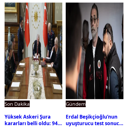
ortaya çıktı
Son Dakika
Gündem
Yüksek Askeri Şura
Erdal Beşikçioğlu’nun
kararları belli oldu: 94
uyuşturucu test sonucu