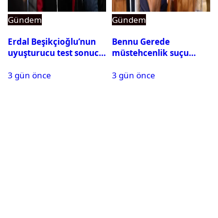
Gündem
Gündem
Erdal Beşikçioğlu’nun
Bennu Gerede
uyuşturucu test sonucu
müstehcenlik suçu
belli oldu
kapsamında gözaltına
3 gün önce
3 gün önce
alındı