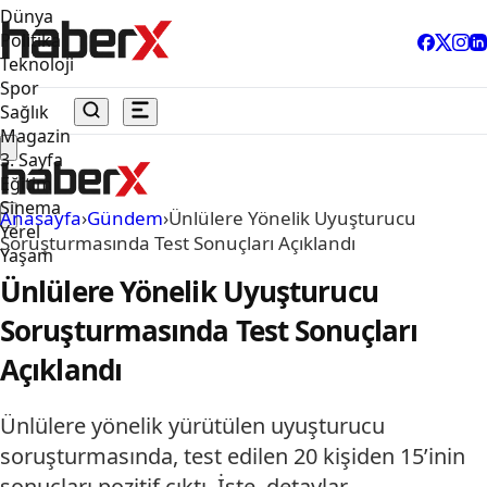
Dünya
Politika
Teknoloji
Spor
Sağlık
Magazin
3. Sayfa
Eğitim
Sinema
Anasayfa
›
Gündem
›
Ünlülere Yönelik Uyuşturucu
Yerel
Soruşturmasında Test Sonuçları Açıklandı
Yaşam
Ünlülere Yönelik Uyuşturucu
Soruşturmasında Test Sonuçları
Açıklandı
Ünlülere yönelik yürütülen uyuşturucu
soruşturmasında, test edilen 20 kişiden 15’inin
sonuçları pozitif çıktı. İşte, detaylar...