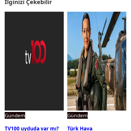
İlginizi Çekebilir
Gündem
Gündem
TV100 uyduda var mı?
Türk Hava