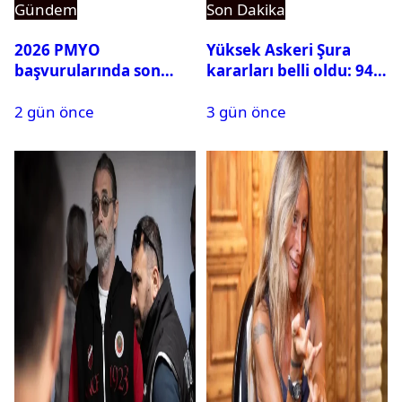
Gündem
Son Dakika
2026 PMYO
Yüksek Askeri Şura
başvurularında son
kararları belli oldu: 94
durum ne?
isim terfi etti
2 gün önce
3 gün önce