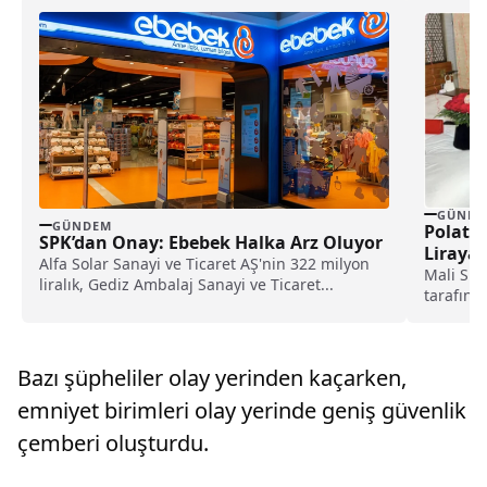
GÜNDE
GÜNDEM
Polat Ç
SPK’dan Onay: Ebebek Halka Arz Oluyor
Liraya 
Alfa Solar Sanayi ve Ticaret AŞ'nin 322 milyon
Mali Suç
liralık, Gediz Ambalaj Sanayi ve Ticaret...
tarafınd
Polat ve 
Bazı şüpheliler olay yerinden kaçarken,
emniyet birimleri olay yerinde geniş güvenlik
çemberi oluşturdu.