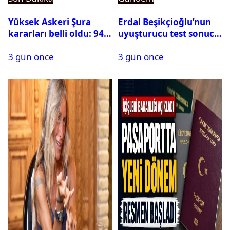
Yüksek Askeri Şura
Erdal Beşikçioğlu’nun
kararları belli oldu: 94
uyuşturucu test sonucu
isim terfi etti
belli oldu
3 gün önce
3 gün önce