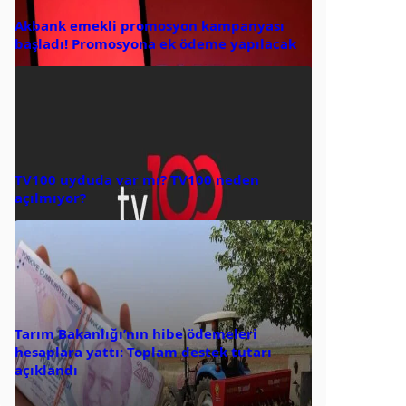
Akbank emekli promosyon kampanyası
başladı! Promosyona ek ödeme yapılacak
TV100 uyduda var mı? TV100 neden
açılmıyor?
Tarım Bakanlığı’nın hibe ödemeleri
hesaplara yattı: Toplam destek tutarı
açıklandı