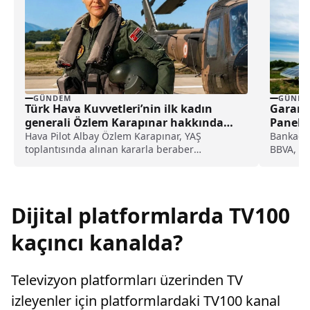
GÜNDEM
GÜNDE
Türk Hava Kuvvetleri’nin ilk kadın
Garanti
generali Özlem Karapınar hakkında
Panelle
dikkat çeken detay ortaya çıktı
Hava Pilot Albay Özlem Karapınar, YAŞ
Bankadan
toplantısında alınan kararla beraber
BBVA, P
tuğgeneral rütbesine terfi edilmiş ve böylece,
Binasınd
Türk Hava Kuvvetleri'nin ilk kadın generali
olmuştu. Karapınar'ın dedesine ve amcasının
da gazi olduğu öğrenildi.
Dijital platformlarda TV100
kaçıncı kanalda?
Televizyon platformları üzerinden TV
izleyenler için platformlardaki TV100 kanal