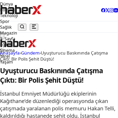
Dünya
Politika
Teknoloji
Spor
Sağlık
Magazin
3. Sayfa
Eğitim
Sinema
Anasayfa
›
Gündem
›
Uyuşturucu Baskınında Çatışma
Yerel
Çıktı: Bir Polis Şehit Düştü!
Yaşam
Uyuşturucu Baskınında Çatışma
Çıktı: Bir Polis Şehit Düştü!
İstanbul Emniyet Müdürlüğü ekiplerinin
Kağıthane’de düzenlediği operasyonda çıkan
çatışmada yaralanan polis memuru Hakan Telli,
kaldırıldığı hastanede şehit oldu. İstanbul