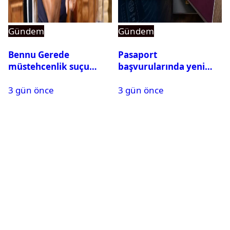
Gündem
Gündem
Bennu Gerede
Pasaport
müstehcenlik suçu
başvurularında yeni
kapsamında gözaltına
dönem başladı
3 gün önce
3 gün önce
alındı