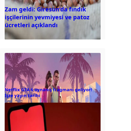
Zam geldi: Giresun’da fındık
işçilerinin yevmiyesi ve patoz
ücretleri açıklandı
Netflix GTA 6 oynanış fragmanı geliyor!
İşte yayın tarihi