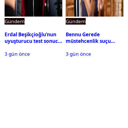
Gündem
Gündem
Erdal Beşikçioğlu’nun
Bennu Gerede
uyuşturucu test sonucu
müstehcenlik suçu
belli oldu
kapsamında gözaltına
3 gün önce
3 gün önce
alındı