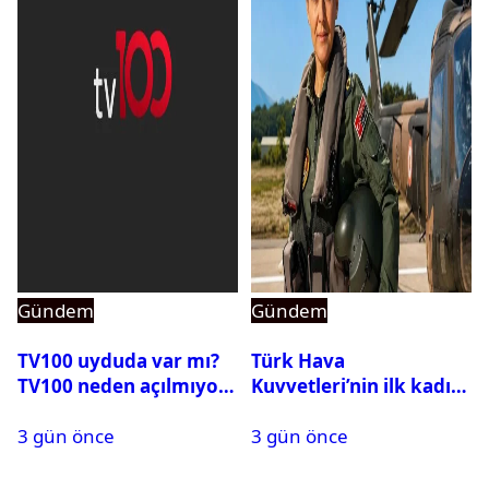
Gündem
Gündem
TV100 uyduda var mı?
Türk Hava
TV100 neden açılmıyor?
Kuvvetleri’nin ilk kadın
generali Özlem
3 gün önce
3 gün önce
Karapınar hakkında
dikkat çeken detay
ortaya çıktı