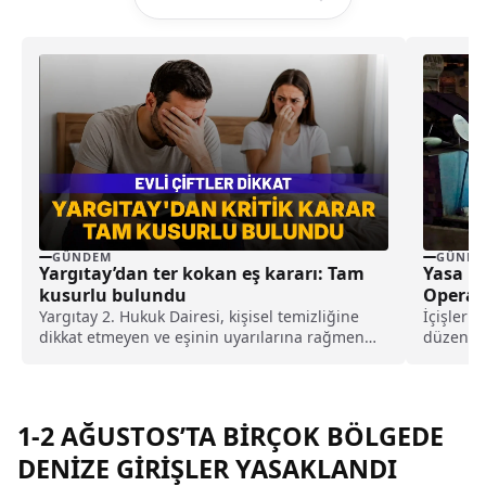
GÜNDEM
GÜNDE
Yargıtay’dan ter kokan eş kararı: Tam
Yasa Dı
kusurlu bulundu
Operasy
Yargıtay 2. Hukuk Dairesi, kişisel temizliğine
İçişleri
dikkat etmeyen ve eşinin uyarılarına rağmen
düzenlen
duş almayarak sürekli ter kokan kocayı tam
dolandırı
kusurlu buldu. Bu kapsamda çiftin
aklayan 4
boşanmasına karar verilirken, kocanın 360 bin
banka he
lira tazminat ödemesine karar verildi.
araçlara
1-2 AĞUSTOS’TA BİRÇOK BÖLGEDE
DENİZE GİRİŞLER YASAKLANDI