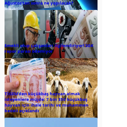
Ağustos’tan sonra ne yapılacak?
Emekli olup çalışanları ilgilendiriyor! SGK
rapor parası ödemiyor
TİGEM’den küçükbaş hayvan almak
isteyenlere müjde: 7 bin 350 küçükbaş
hayvan için ihale tarihi ve muhammen
bedeli açıklandı