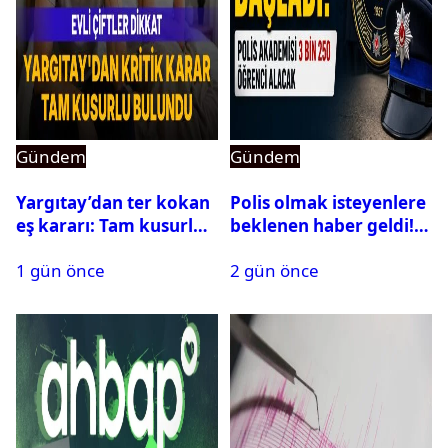
Gündem
Gündem
Yargıtay’dan ter kokan
Polis olmak isteyenlere
eş kararı: Tam kusurlu
beklenen haber geldi!
bulundu
PMYO başvuruları açıldı
1 gün önce
2 gün önce