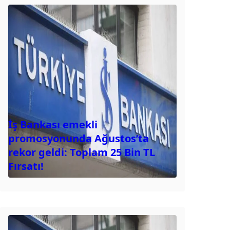
İş Bankası emekli
promosyonunda Ağustos’ta
rekor geldi: Toplam 25 Bin TL
Fırsatı!