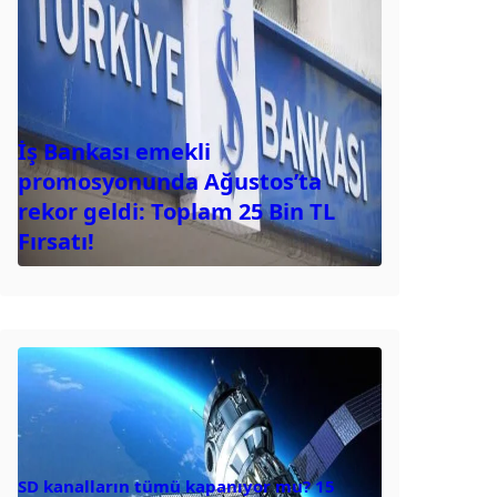
İş Bankası emekli
promosyonunda Ağustos’ta
rekor geldi: Toplam 25 Bin TL
Fırsatı!
SD kanalların tümü kapanıyor mu? 15