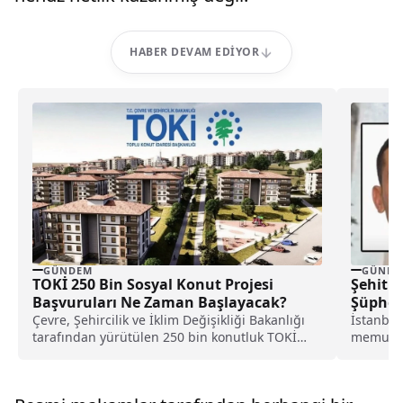
HABER DEVAM EDIYOR
GÜNDEM
GÜNDE
TOKİ 250 Bin Sosyal Konut Projesi
Şehit E
Başvuruları Ne Zaman Başlayacak?
Şüpheli
Çevre, Şehircilik ve İklim Değişikliği Bakanlığı
İstanbul
tarafından yürütülen 250 bin konutluk TOKİ
memuru C
sosyal konut...
ilişkin aç