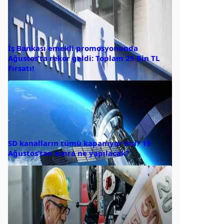
İş Bankası emekli promosyonunda
Ağustos’ta rekor geldi: Toplam 25 Bin TL
Fırsatı!
SD kanalların tümü kapanıyor mu? 15
Ağustos’tan sonra ne yapılacak?