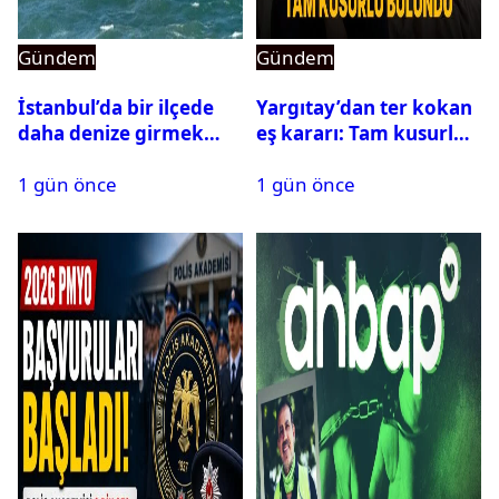
Gündem
Gündem
İstanbul’da bir ilçede
Yargıtay’dan ter kokan
daha denize girmek
eş kararı: Tam kusurlu
yasaklandı
bulundu
1 gün önce
1 gün önce