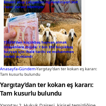
Emekli olup çalışanları ilgilendiriyor! SGK
rapor parası ödemiyor
TİGEM’den küçükbaş hayvan almak
isteyenlere müjde: 7 bin 350 küçükbaş
hayvan için ihale tarihi ve muhammen
bedeli açıklandı
Anasayfa
›
Gündem
›
Yargıtay’dan ter kokan eş kararı:
Tam kusurlu bulundu
Yargıtay’dan ter kokan eş kararı:
Tam kusurlu bulundu
Yargıtay 2. Hukuk Dairesi, kişisel temizliğine