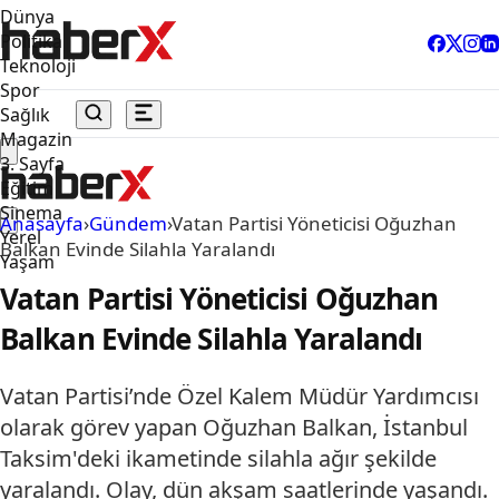
Dünya
Politika
Teknoloji
Spor
Sağlık
Magazin
3. Sayfa
Eğitim
Sinema
Anasayfa
›
Gündem
›
Vatan Partisi Yöneticisi Oğuzhan
Yerel
Balkan Evinde Silahla Yaralandı
Yaşam
Vatan Partisi Yöneticisi Oğuzhan
Balkan Evinde Silahla Yaralandı
Vatan Partisi’nde Özel Kalem Müdür Yardımcısı
olarak görev yapan Oğuzhan Balkan, İstanbul
Taksim'deki ikametinde silahla ağır şekilde
yaralandı. Olay, dün akşam saatlerinde yaşandı.