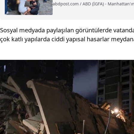
abdpost.com / ABD (İGFA) - Manhattan'ın
Sosyal medyada paylaşılan görüntülerde vatandaşl
çok katlı yapılarda ciddi yapısal hasarlar meydan