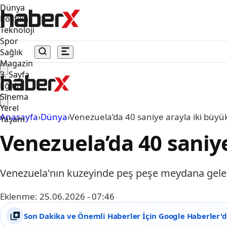
Dünya
Politika
Teknoloji
Spor
Sağlık
Magazin
3. Sayfa
Eğitim
Sinema
Yerel
Anasayfa
›
Dünya
›
Venezuela’da 40 saniye arayla iki büy
Yaşam
Venezuela’da 40 saniy
Venezuela'nın kuzeyinde peş peşe meydana gelen
Eklenme:
25.06.2026 - 07:46
Son Dakika ve Önemli Haberler İçin Google Haberler'de