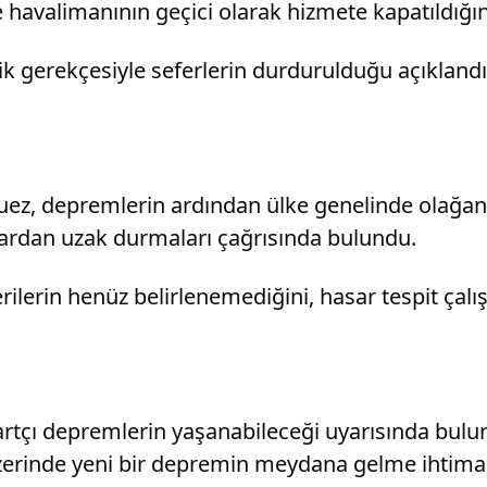
 havalimanının geçici olarak hizmete kapatıldığı
k gerekçesiyle seferlerin durdurulduğu açıklandı
ez, depremlerin ardından ülke genelinde olağanüst
lardan uzak durmaları çağrısında bulundu.
 verilerin henüz belirlenemediğini, hasar tespit çal
tçı depremlerin yaşanabileceği uyarısında bulu
zerinde yeni bir depremin meydana gelme ihtimal