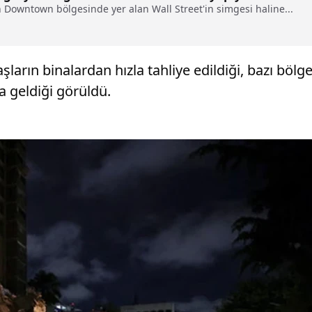
 Downtown bölgesinde yer alan Wall Street'in simgesi haline...
arın binalardan hızla tahliye edildiği, bazı bölg
a geldiği görüldü.