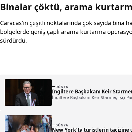
Binalar çöktü, arama kurtarma
Caracas’ın çeşitli noktalarında çok sayıda bina 
bölgelerde geniş çaplı arama kurtarma operasyonla
sürdürdü.
DÜNYA
İngiltere Başbakanı Keir Starmer 
İngiltere Başbakanı Keir Starmer, İşçi P
DÜNYA
New York’ta turistlerin tacizine