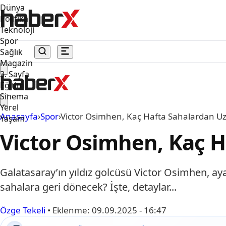
Dünya
Politika
Teknoloji
Spor
Sağlık
Magazin
3. Sayfa
Eğitim
Sinema
Yerel
Anasayfa
›
Spor
›
Victor Osimhen, Kaç Hafta Sahalardan U
Yaşam
Victor Osimhen, Kaç H
Galatasaray’ın yıldız golcüsü Victor Osimhen, aya
sahalara geri dönecek? İşte, detaylar...
Özge Tekeli
•
Eklenme:
09.09.2025 - 16:47