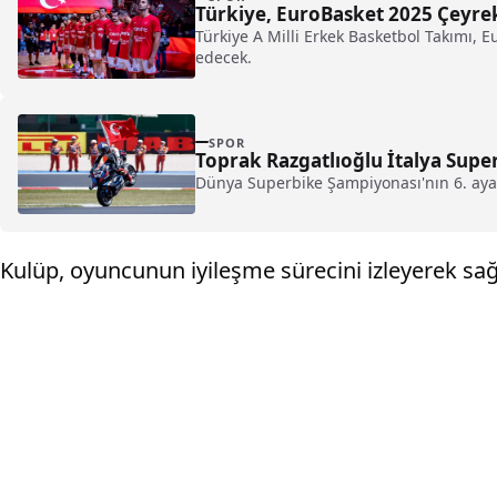
Türkiye, EuroBasket 2025 Çeyrek 
Türkiye A Milli Erkek Basketbol Takımı, E
edecek.
SPOR
Toprak Razgatlıoğlu İtalya Super
Dünya Superbike Şampiyonası'nın 6. ayağı 
Kulüp, oyuncunun iyileşme sürecini izleyerek s