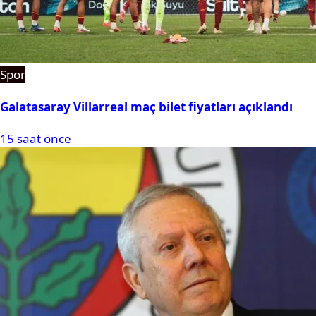
Spor
Galatasaray Villarreal maç bilet fiyatları açıklandı
15 saat önce