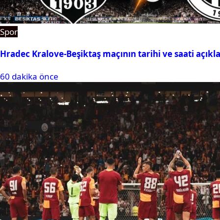
Spor
Hradec Kralove-Beşiktaş maçının tarihi ve saati açıkl
60 dakika önce