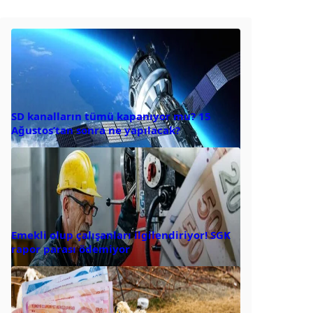
SD kanalların tümü kapanıyor mu? 15
Ağustos’tan sonra ne yapılacak?
Emekli olup çalışanları ilgilendiriyor! SGK
rapor parası ödemiyor