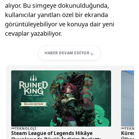
alıyor. Bu simgeye dokunulduğunda,
kullanıcılar yanıtları özel bir ekranda
görüntüleyebiliyor ve konuya dair yeni
cevaplar yazabiliyor.
HABER DEVAM EDIYOR
TEKNOLOJI
TEKNOL
Steam League of Legends Hikâye
Küresel