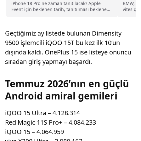
iPhone 18 Pro ne zaman tanıtılacak? Apple
BMW, man
Event için beklenen tarih, tanıtılması beklenen
vites ge
ürünler ve son gelişmeler haberimizde.
yeni bir 
teknoloj
getirmey
Geçtiğimiz ay listede bulunan Dimensity
9500 işlemcili iQOO 15T bu kez ilk 10’un
dışında kaldı. OnePlus 15 ise listeye onuncu
sıradan giriş yapmayı başardı.
Temmuz 2026’nın en güçlü
Android amiral gemileri
iQOO 15 Ultra – 4.128.314
Red Magic 11S Pro+ – 4.084.233
iQOO 15 – 4.064.959