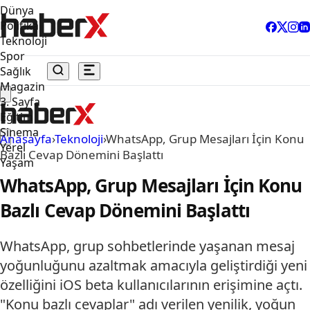
Dünya
Politika
Teknoloji
Spor
Sağlık
Magazin
3. Sayfa
Eğitim
Sinema
Anasayfa
›
Teknoloji
›
WhatsApp, Grup Mesajları İçin Konu
Yerel
Bazlı Cevap Dönemini Başlattı
Yaşam
WhatsApp, Grup Mesajları İçin Konu
Bazlı Cevap Dönemini Başlattı
WhatsApp, grup sohbetlerinde yaşanan mesaj
yoğunluğunu azaltmak amacıyla geliştirdiği yeni
özelliğini iOS beta kullanıcılarının erişimine açtı.
"Konu bazlı cevaplar" adı verilen yenilik, yoğun