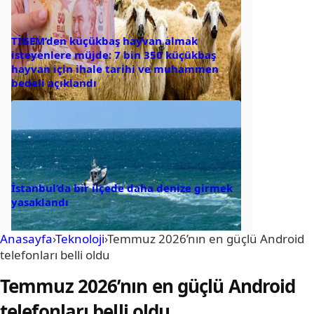
TİGEM’den küçükbaş hayvan almak
isteyenlere müjde: 7 bin 350 küçükbaş
hayvan için ihale tarihi ve muhammen
bedeli açıklandı
İstanbul’da bir ilçede daha denize girmek
yasaklandı
Anasayfa
›
Teknoloji
›
Temmuz 2026’nın en güçlü Android
telefonları belli oldu
Temmuz 2026’nın en güçlü Android
telefonları belli oldu