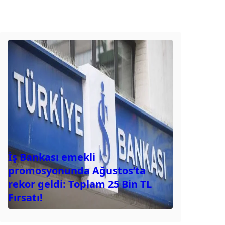
İş Bankası emekli
promosyonunda Ağustos’ta
rekor geldi: Toplam 25 Bin TL
Fırsatı!