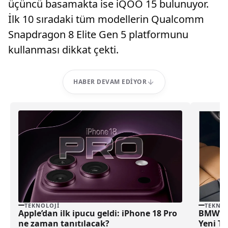
üçüncü basamakta ise iQOO 15 bulunuyor.
İlk 10 sıradaki tüm modellerin Qualcomm
Snapdragon 8 Elite Gen 5 platformunu
kullanması dikkat çekti.
HABER DEVAM EDIYOR
TEKNOLOJI
TEKNOL
Apple’dan ilk ipucu geldi: iPhone 18 Pro
BMW’den
ne zaman tanıtılacak?
Yeni Te