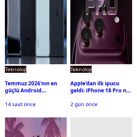
Teknoloji
Teknoloji
Temmuz 2026’nın en
Apple’dan ilk ipucu
güçlü Android
geldi: iPhone 18 Pro ne
telefonları belli oldu
zaman tanıtılacak?
14 saat önce
2 gün önce