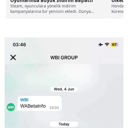
Oyunlarında Büyük İndirim Başlattı
Ülkede
Steam, oyunculara yönelik indirim
Honda, y
kampanyalarına bir yenisini ekledi. Dünya
küresel 
çapında büyük bir oyuncu kitlesine...
bazı fab
durdurma