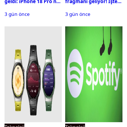
geldi: iPhone 18 Pro ne
fragmanı geliyor! İşte
zaman tanıtılacak?
yayın tarihi
3 gün önce
3 gün önce
Teknoloji
Teknoloji