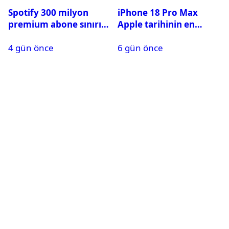
Spotify 300 milyon
iPhone 18 Pro Max
premium abone sınırını
Apple tarihinin en
aştı
pahalı iPhone’u olabilir
4 gün önce
6 gün önce