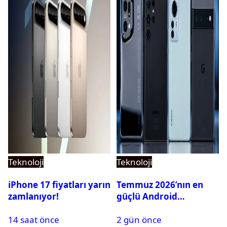
Teknoloji
Teknoloji
iPhone 17 fiyatları yarın
Temmuz 2026’nın en
zamlanıyor!
güçlü Android
telefonları belli oldu
14 saat önce
2 gün önce