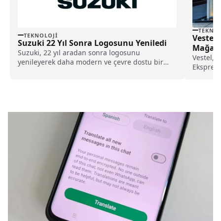
TEKNOL
TEKNOLOJI
Vestel’
Suzuki 22 Yıl Sonra Logosunu Yeniledi
Mağaz
Suzuki, 22 yıl aradan sonra logosunu
Vestel, 
yenileyerek daha modern ve çevre dostu bir
Ekspres"
tasarıma geçti. İşte, yenilenmiş logo
yapılan a
görünümü...