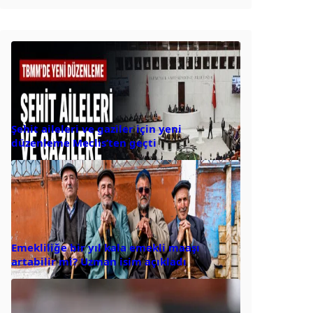
Şehit aileleri ve gaziler için yeni
düzenleme Meclis’ten geçti
Emekliliğe bir yıl kala emekli maaşı
artabilir mi? Uzman isim açıkladı