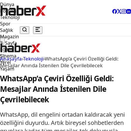
Dünya
Politika
Teknoloji
Spor
Sağlık
Magazin
3. Sayfa
Eğitim
Sinema
Anasayfa
›
Teknoloji
›
WhatsApp’a Çeviri Özelliği Geldi:
Yerel
Mesajlar Anında İstenilen Dile Çevrilebilecek
Yaşam
WhatsApp’a Çeviri Özelliği Geldi:
Mesajlar Anında İstenilen Dile
Çevrilebilecek
WhatsApp, dil engelini ortadan kaldıracak yeni
özelliğini duyurdu. Artık bireysel sohbetlerden
gruplara kadar tüm mesajlar, tek dokunuşla