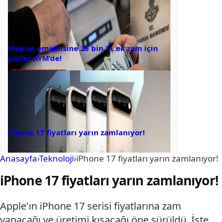
Memur emeklisine 25 bin TL ek zam için
gözler AYM’de!
iPhone 17 fiyatları yarın zamlanıyor!
Anasayfa
›
Teknoloji
›
iPhone 17 fiyatları yarın zamlanıyor!
iPhone 17 fiyatları yarın zamlanıyor!
Apple'ın iPhone 17 serisi fiyatlarına zam
yapacağı ve üretimi kısacağı öne sürüldü. İşte