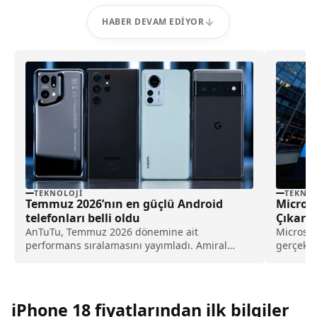
HABER DEVAM EDIYOR
TEKNOLOJI
TEKNOL
Temmuz 2026’nın en güçlü Android
Microso
telefonları belli oldu
Çıkarac
AnTuTu, Temmuz 2026 dönemine ait
Microsof
performans sıralamasını yayımladı. Amiral
gerçekle
gemisi ve üst-orta segment Android
yeni bir
telefonların yer aldığı listede Qualcomm
işlemcili modeller zirvedeki yerini korurken,
Honor dikkat çeken yükselişiyle öne çıktı. İşte
iPhone 18 fiyatlarından ilk bilgiler
Temmuz 2026'nın en güçlü Android