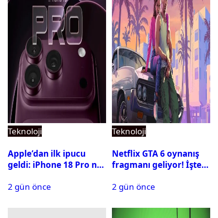
Teknoloji
Teknoloji
Apple’dan ilk ipucu
Netflix GTA 6 oynanış
geldi: iPhone 18 Pro ne
fragmanı geliyor! İşte
zaman tanıtılacak?
yayın tarihi
2 gün önce
2 gün önce