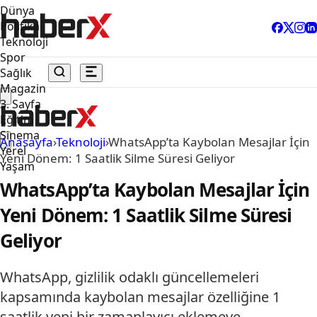
Dünya
Politika
Teknoloji
Spor
Sağlık
Magazin
3. Sayfa
Eğitim
Sinema
Anasayfa
›
Teknoloji
›
WhatsApp’ta Kaybolan Mesajlar İçin
Yerel
Yeni Dönem: 1 Saatlik Silme Süresi Geliyor
Yaşam
WhatsApp’ta Kaybolan Mesajlar İçin
Yeni Dönem: 1 Saatlik Silme Süresi
Geliyor
WhatsApp, gizlilik odaklı güncellemeleri
kapsamında kaybolan mesajlar özelliğine 1
saatlik yeni bir zamanlayıcı eklemeye