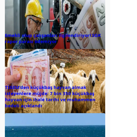
Emekli olup çalışanları ilgilendiriyor! SGK
rapor parası ödemiyor
TİGEM’den küçükbaş hayvan almak
isteyenlere müjde: 7 bin 350 küçükbaş
hayvan için ihale tarihi ve muhammen
bedeli açıklandı