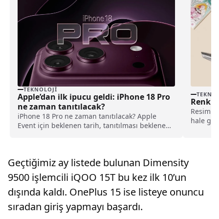
TEKNOLOJI
TEKNOL
Apple’dan ilk ipucu geldi: iPhone 18 Pro
Renkler
ne zaman tanıtılacak?
Resim dü
iPhone 18 Pro ne zaman tanıtılacak? Apple
hale gel
Event için beklenen tarih, tanıtılması beklenen
özelliği, 
ürünler ve son gelişmeler haberimizde.
Geçtiğimiz ay listede bulunan Dimensity
9500 işlemcili iQOO 15T bu kez ilk 10’un
dışında kaldı. OnePlus 15 ise listeye onuncu
sıradan giriş yapmayı başardı.