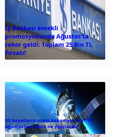
İş Bankası emekli
promosyonunda Ağustos’ta
rekor geldi: Toplam 25 Bin TL
Fırsatı!
SD kanalların tümü kapanıyor mu? 15
Ağustos’tan sonra ne yapılacak?