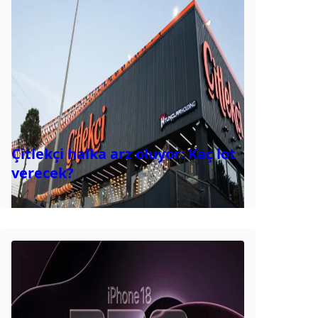
Çitlekçi halka arz oluyor: Kaç lot
verecek?