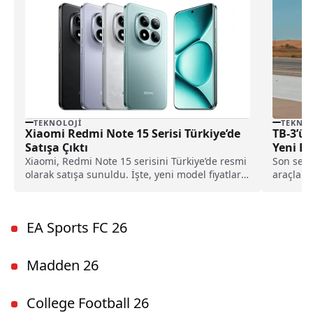
TEKNOLOJI
TEKNOL
Xiaomi Redmi Note 15 Serisi Türkiye’de
TB-3’ün
Satışa Çıktı
Yeni B
Xiaomi, Redmi Note 15 serisini Türkiye’de resmi
Son sene
olarak satışa sunuldu. İşte, yeni model fiyatları
araçları
ve teknik özellikleri...
performa
EA Sports FC 26
Madden 26
College Football 26