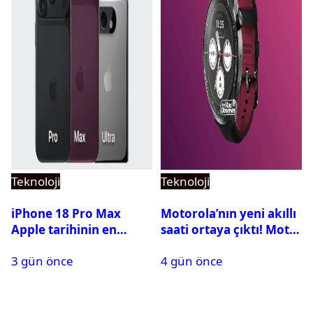
Teknoloji
Teknoloji
iPhone 18 Pro Max
Motorola’nın yeni akıllı
Apple tarihinin en
saati ortaya çıktı! Moto
pahalı iPhone’u olabilir
Watch Ultra ilk kez
3 gün önce
4 gün önce
görüntülendi