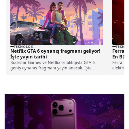
TEKNOLOJI
TEKNOL
Netflix GTA 6 oynanış fragmanı geliyor!
Ferrari
İşte yayın tarihi
En Büy
Rockstar Games ve Netflix ortaklığıyla GTA 6
Ferrari, 
geniş oynanış fragmanı yayınlanacak. İşte
elektrikl
fragman yayın tarihi...
yılın en