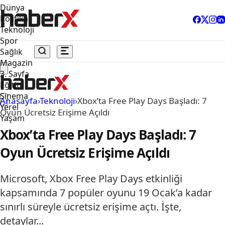
Dünya
Politika
Teknoloji
Spor
Sağlık
Magazin
3. Sayfa
Eğitim
Sinema
Anasayfa
›
Teknoloji
›
Xbox’ta Free Play Days Başladı: 7
Yerel
Oyun Ücretsiz Erişime Açıldı
Yaşam
Xbox’ta Free Play Days Başladı: 7
Oyun Ücretsiz Erişime Açıldı
Microsoft, Xbox Free Play Days etkinliği
kapsamında 7 popüler oyunu 19 Ocak’a kadar
sınırlı süreyle ücretsiz erişime açtı. İşte,
detaylar...