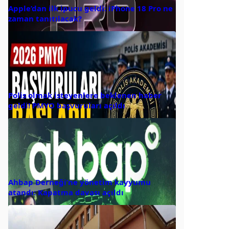
Apple’dan ilk ipucu geldi: iPhone 18 Pro ne
zaman tanıtılacak?
Polis olmak isteyenlere beklenen haber
geldi! PMYO başvuruları açıldı
Ahbap Derneği’ne yönetim kayyumu
atandı: Kapatma davası açıldı