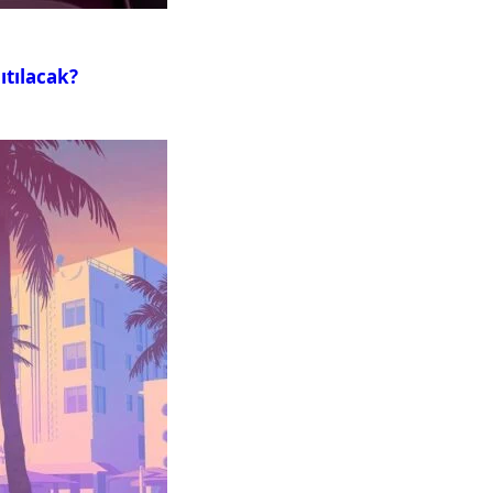
ıtılacak?