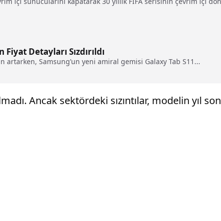
vrim içi sunucularını kapatarak 30 yıllık FIFA serisinin çevrim içi 
Fiyat Detayları Sızdırıldı
n artarken, Samsung’un yeni amiral gemisi Galaxy Tab S11...
madı. Ancak sektördeki sızıntılar, modelin yıl so