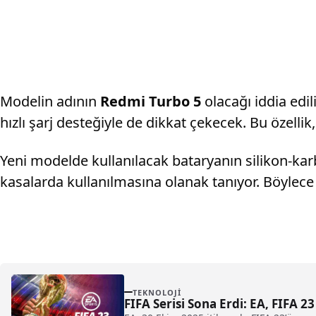
Modelin adının
Redmi Turbo 5
olacağı iddia edil
hızlı şarj desteğiyle de dikkat çekecek. Bu özel
Yeni modelde kullanılacak bataryanın silikon-karb
kasalarda kullanılmasına olanak tanıyor. Böylec
TEKNOLOJI
FIFA Serisi Sona Erdi: EA, FIFA 2