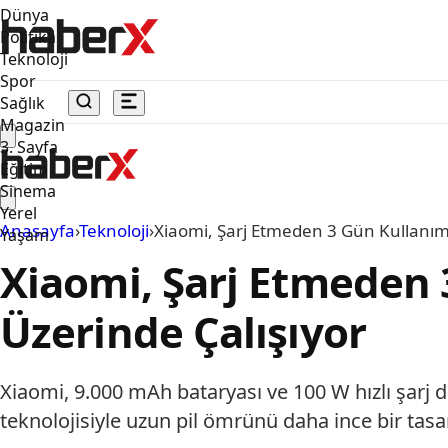
Dünya
Politika
Teknoloji
Spor
Sağlık
Magazin
3. Sayfa
Eğitim
Sinema
Yerel
Anasayfa
›
Teknoloji
›
Xiaomi, Şarj Etmeden 3 Gün Kullanım
Yaşam
Xiaomi, Şarj Etmeden 
Üzerinde Çalışıyor
Xiaomi, 9.000 mAh bataryası ve 100 W hızlı şarj 
teknolojisiyle uzun pil ömrünü daha ince bir tasar