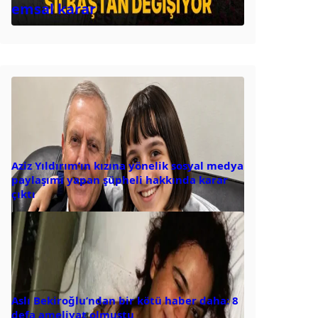
emsal karar
Aziz Yıldırım’ın kızına yönelik sosyal medya
paylaşımı yapan şüpheli hakkında karar
çıktı
Aslı Bekiroğlu’ndan bir kötü haber daha: 8
defa ameliyat olmuştu