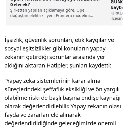
GÜNCELL
Gelecek?
kaybola
Şirketten yapılan açıklamaya göre, Opel,
bedenin
KIRKLARE
doğuştan elektrikli yeni Frontera modelini
ilçesine
kademeli olarak, başta Avrupa'da...
kaybolan 
İşsizlik, güvenlik sorunları, etik kaygılar ve
sosyal eşitsizlikler gibi konuların yapay
zekanın getirdiği sorunlar arasında yer
aldığını aktaran Hatipler, şunları kaydetti:
“Yapay zeka sistemlerinin karar alma
süreçlerindeki şeffaflık eksikliği ve ön yargılı
olabilme riski de başlı başına endişe kaynağı
olarak değerlendirilebilir. Yapay zekanın olası
fayda ve zararları ele alınarak
değerlendirildiğinde geleceğimizde önemli