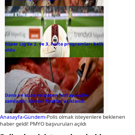
Süper Lig’de 2. ve 3. hafta programları belli
oldu
Dana ve kuzu eti geçen haftaya göre
zamlandı: Güncel fiyatlar açıklandı
Anasayfa
›
Gündem
›
Polis olmak isteyenlere beklenen
haber geldi! PMYO başvuruları açıldı