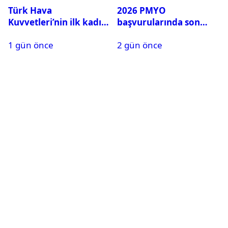
Türk Hava
2026 PMYO
Kuvvetleri’nin ilk kadın
başvurularında son
generali Özlem
durum ne?
1 gün önce
2 gün önce
Karapınar hakkında
dikkat çeken detay
ortaya çıktı