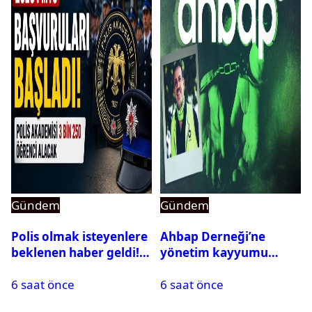
Gündem
Gündem
Polis olmak isteyenlere
Ahbap Derneği’ne
beklenen haber geldi!
yönetim kayyumu
PMYO başvuruları açıldı
atandı: Kapatma davası
6 saat önce
6 saat önce
açıldı