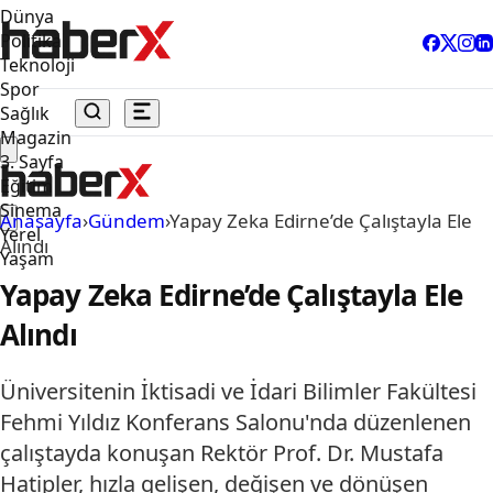
Dünya
Politika
Teknoloji
Spor
Sağlık
Magazin
3. Sayfa
Eğitim
Sinema
Anasayfa
›
Gündem
›
Yapay Zeka Edirne’de Çalıştayla Ele
Yerel
Alındı
Yaşam
Yapay Zeka Edirne’de Çalıştayla Ele
Alındı
Üniversitenin İktisadi ve İdari Bilimler Fakültesi
Fehmi Yıldız Konferans Salonu'nda düzenlenen
çalıştayda konuşan Rektör Prof. Dr. Mustafa
Hatipler, hızla gelişen, değişen ve dönüşen