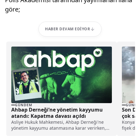
göre;
HABER DEVAM EDIYOR
GÜNDEM
GÜNDE
Ahbap Derneği’ne yönetim kayyumu
Son Da
atandı: Kapatma davası açıldı
çok say
Asliye Hukuk Mahkemesi, Ahbap Derneği'ne
Konya’nı
yönetim kayyumu atanmasına karar verirken,
fişek de
İstanbul Cumhuriyet Başsavcılığı ise, derneğin
duman çe
kapatılması için Asliye Hukuk Mahkemesi'ne
ve polis 