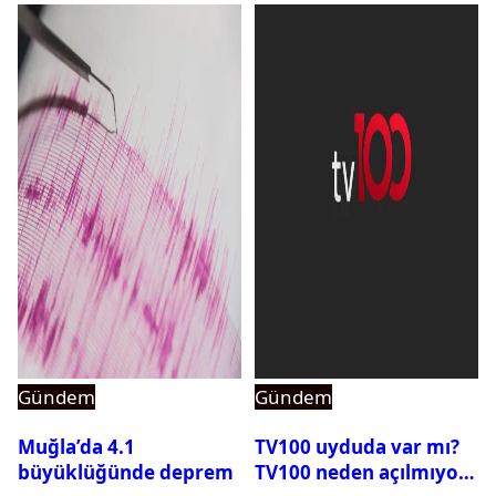
Gündem
Gündem
Muğla’da 4.1
TV100 uyduda var mı?
büyüklüğünde deprem
TV100 neden açılmıyor?