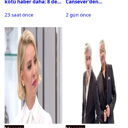
kötü haber daha: 8 defa
Cansever’den
ameliyat olmuştu
duygulandıran mesaj
23 saat önce
2 gün önce