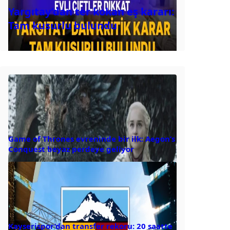
Yargıtay’dan ter kokan eş kararı:
Tam kusurlu bulundu
Game of Thrones evreninde bir ilk: Aegon’s
Conquest beyaz perdeye geliyor
Kayserispor’dan transfer rekoru: 20 saatte