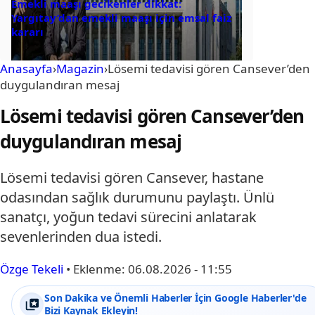
Emekli maaşı gecikenler dikkat:
Yargıtay’dan emekli maaşı için emsal faiz
kararı
Anasayfa
›
Magazin
›
Lösemi tedavisi gören Cansever’den
duygulandıran mesaj
Lösemi tedavisi gören Cansever’den
duygulandıran mesaj
Lösemi tedavisi gören Cansever, hastane
odasından sağlık durumunu paylaştı. Ünlü
sanatçı, yoğun tedavi sürecini anlatarak
sevenlerinden dua istedi.
Özge Tekeli
•
Eklenme:
06.08.2026 - 11:55
Son Dakika ve Önemli Haberler İçin Google Haberler'de
Bizi Kaynak Ekleyin!