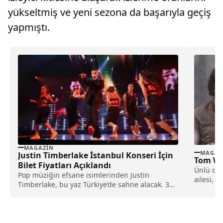
yükseltmiş ve yeni sezona da başarıyla geçiş
yapmıştı.
MAGAZIN
MAGAZ
Justin Timberlake İstanbul Konseri İçin
Tom Wi
Bilet Fiyatları Açıklandı
Ünlü oy
Pop müziğin efsane isimlerinden Justin
ailesi, s
Timberlake, bu yaz Türkiye’de sahne alacak. 30
hayatını 
Temmuz 2025...