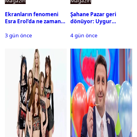
Magazin
Magazin
Ekranların fenomeni
Şahane Pazar geri
Esra Erol’da ne zaman
dönüyor: Uygur
başlıyor?
kardeşlerden beklenen
3 gün önce
4 gün önce
açıklama geldi