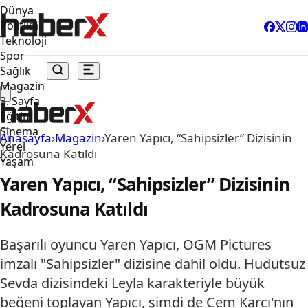
Dünya
Politika
Teknoloji
Spor
Sağlık
Magazin
3. Sayfa
Eğitim
Sinema
Anasayfa
›
Magazin
›
Yaren Yapıcı, “Sahipsizler” Dizisinin
Yerel
Kadrosuna Katıldı
Yaşam
Yaren Yapıcı, “Sahipsizler” Dizisinin
Kadrosuna Katıldı
Başarılı oyuncu Yaren Yapıcı, OGM Pictures
imzalı "Sahipsizler" dizisine dahil oldu. Hudutsuz
Sevda dizisindeki Leyla karakteriyle büyük
beğeni toplayan Yapıcı, şimdi de Cem Karcı'nın