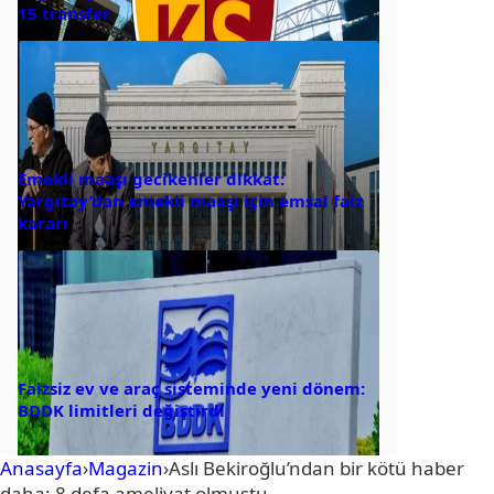
15 transfer
Emekli maaşı gecikenler dikkat:
Yargıtay’dan emekli maaşı için emsal faiz
kararı
Faizsiz ev ve araç sisteminde yeni dönem:
BDDK limitleri değiştirdi
Anasayfa
›
Magazin
›
Aslı Bekiroğlu’ndan bir kötü haber
daha: 8 defa ameliyat olmuştu