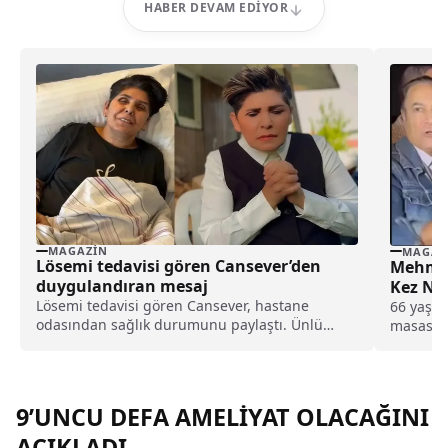
HABER DEVAM EDIYOR
MAGAZIN
MAGAZ
Lösemi tedavisi gören Cansever’den
Mehmet A
duygulandıran mesaj
Kez Ni
Lösemi tedavisi gören Cansever, hastane
66 yaşın
odasından sağlık durumunu paylaştı. Ünlü
masasına
sanatçı, yoğun tedavi sürecini anlatarak
sevenlerinden dua istedi.
9’UNCU DEFA AMELİYAT OLACAĞINI
AÇIKLADI