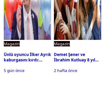
Magazin
Magazin
Ünlü oyuncu İlker Ayrık
Demet Şener ve
kaburgasını kırdı:
İbrahim Kutluay 8 yıl
Sağlık durumu nasıl?
sonra bir araya geldi:
5 gün önce
2 hafta önce
Ailece Yunanistan
tatiline gittiler