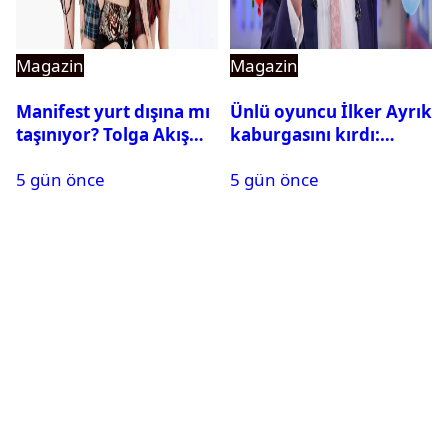
Magazin
Magazin
Manifest yurt dışına mı
Ünlü oyuncu İlker Ayrık
taşınıyor? Tolga Akış
kaburgasını kırdı:
son noktayı koydu
Sağlık durumu nasıl?
5 gün önce
5 gün önce