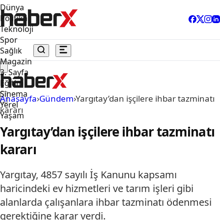
Dünya
Politika
Teknoloji
Spor
Sağlık
Magazin
3. Sayfa
Eğitim
Sinema
Anasayfa
›
Gündem
›
Yargıtay’dan işçilere ihbar tazminatı
Yerel
kararı
Yaşam
Yargıtay’dan işçilere ihbar tazminatı
kararı
Yargıtay, 4857 sayılı İş Kanunu kapsamı
haricindeki ev hizmetleri ve tarım işleri gibi
alanlarda çalışanlara ihbar tazminatı ödenmesi
gerektiğine karar verdi.