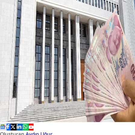
Oluşturan
Aydın Uğur