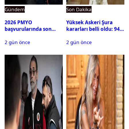
Gündem
Son Dakika
2026 PMYO
Yüksek Askeri Şura
başvurularında son
kararları belli oldu: 94
durum ne?
isim terfi etti
2 gün önce
2 gün önce