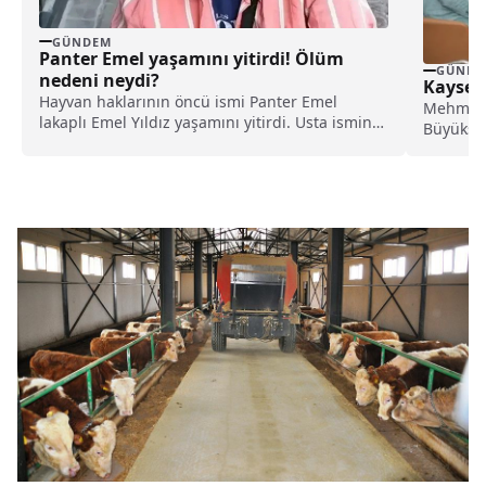
GÜNDEM
Panter Emel yaşamını yitirdi! Ölüm
GÜNDE
nedeni neydi?
Kayseri
Hayvan haklarının öncü ismi Panter Emel
Mehmet U
lakaplı Emel Yıldız yaşamını yitirdi. Usta ismin
Büyükşeh
ölüm nedeni, hayat hikayesi ve cenaze detayları
Büyükkılı
haberimizde.