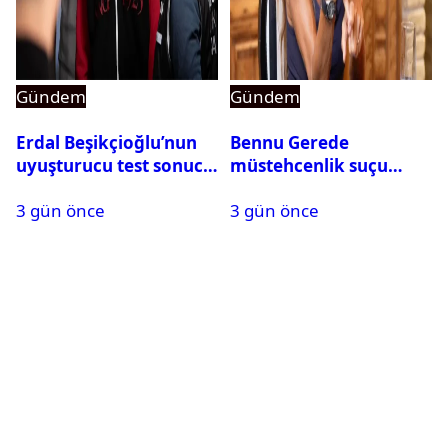
Gündem
Gündem
Erdal Beşikçioğlu’nun
Bennu Gerede
uyuşturucu test sonucu
müstehcenlik suçu
belli oldu
kapsamında gözaltına
3 gün önce
3 gün önce
alındı