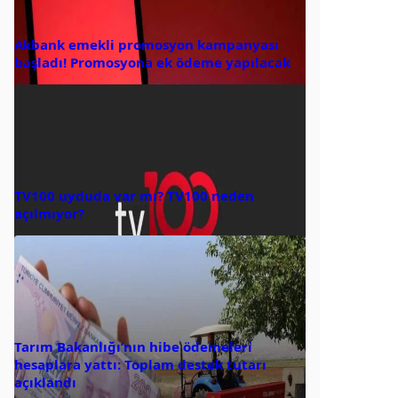
Akbank emekli promosyon kampanyası
başladı! Promosyona ek ödeme yapılacak
TV100 uyduda var mı? TV100 neden
açılmıyor?
Tarım Bakanlığı’nın hibe ödemeleri
hesaplara yattı: Toplam destek tutarı
açıklandı