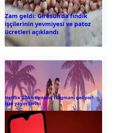
Zam geldi: Giresun’da fındık
işçilerinin yevmiyesi ve patoz
ücretleri açıklandı
Netflix GTA 6 oynanış fragmanı geliyor!
İşte yayın tarihi