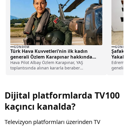
GÜNDEM
GÜNDE
Türk Hava Kuvvetleri’nin ilk kadın
Şafak 
generali Özlem Karapınar hakkında
Yakala
dikkat çeken detay ortaya çıktı
Hava Pilot Albay Özlem Karapınar, YAŞ
Edremit 
toplantısında alınan kararla beraber
genelind
tuğgeneral rütbesine terfi edilmiş ve böylece,
evlerind
Türk Hava Kuvvetleri'nin ilk kadın generali
olmuştu. Karapınar'ın dedesine ve amcasının
da gazi olduğu öğrenildi.
Dijital platformlarda TV100
kaçıncı kanalda?
Televizyon platformları üzerinden TV